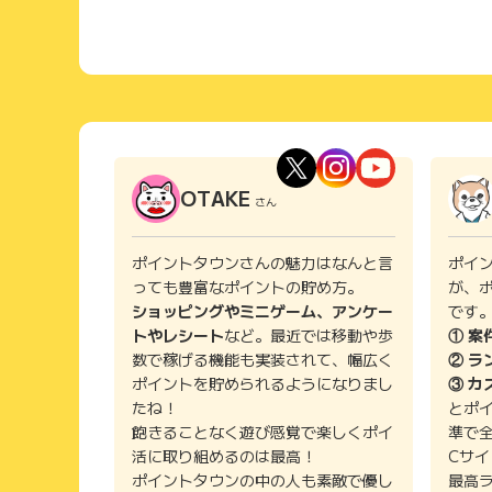
OTAKE
さん
ポイントタウンさんの魅力はなんと言
ポイ
っても豊富なポイントの貯め方。
が、
ショッピングやミニゲーム、アンケー
です
トやレシート
など。最近では移動や歩
① 案
数で稼げる機能も実装されて、幅広く
② ラ
ポイントを貯められるようになりまし
③ カ
たね！
とポ
飽きることなく遊び感覚で楽しくポイ
準で
活に取り組めるのは最高！
Cサ
ポイントタウンの中の人も素敵で優し
最高