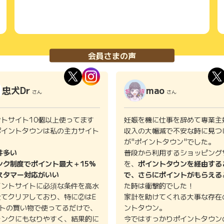
会員さまの声
忠犬Dr
mao
さん
さん
ントサイト10個以上使ってます
妊娠を機に仕事を辞めて専業主
ポイントタウンは私の主力サイト
収入の大幅減で不安な時に見つ
。
が"ポイントタウン"でした。
件多い
普段から利用するショッピング
ンク制度でポイント最大＋15%
を、
ポイントタウンを経由する
スタマー対応がいい
で、さらにポイントがもらえる
イントサイトに必須な条件を高水
た時は衝撃的でした！
全てクリアしており、特に②はE
家計を助けてくれる大事な存在
イトの買い物で使ってるだけで、
ントタウン。
ランクにもなりやすく、結果的に
今ではすっかりポイントタウン