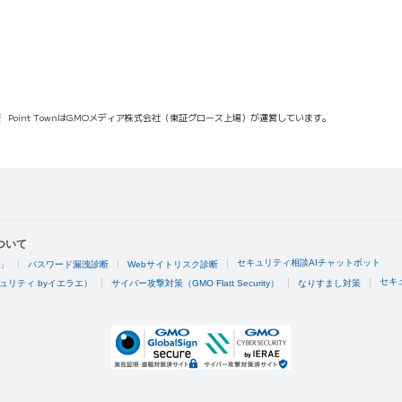
報
Point TownはGMOメディア株式会社（東証グロース上場）が運営しています。
ついて
セキュリティ相談AIチャットボット
4」
パスワード漏洩診断
Webサイトリスク診断
セキ
ュリティ byイエラエ）
サイバー攻撃対策（GMO Flatt Security）
なりすまし対策