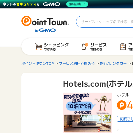
無料診断
ショッピング
サービス
ア
で貯める
で貯める
で
ポイントタウンTOP
サービス利用で貯める
旅行/レンタカー
Hotels.com(ホ
ホテル・
4
何度で