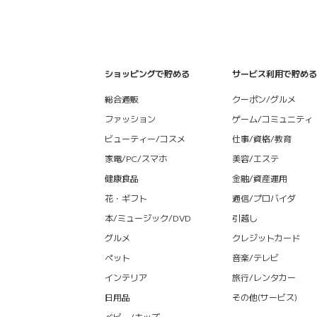
ショッピングで貯める
サービス利用で貯める
総合通販
クーポン/グルメ
ファッション
ゲーム/コミュニティ
ビューティー/コスメ
仕事/資格/教育
家電/PC/スマホ
美容/エステ
健康食品
金融/資産運用
花・ギフト
通信/プロバイダ
本/ミュージック/DVD
引越し
グルメ
クレジットカード
ペット
音楽/テレビ
インテリア
旅行/レンタカー
日用品
その他(サービス)
ベビー/キッズ