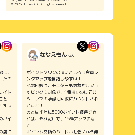
© 2026 iTunes K.K. All rights reserved.
ななえもん
さん
婦に。
ポイントタウンの凄いところは
会員ラ
けたの
ンクアップを目指しやすい！
承認回数は、モニターも対象だしショ
サイト
ッピングも対象で、1番凄いのは同じ
こと
ショップの承認も回数にカウントされ
と知っ
ること！
あとは半年に5000ポイント獲得でき
のポイ
れば、それだけで、15%アップにな
る！
の虜に
ポイント交換のハードルも低いから無