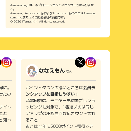
Amazon.co.jpは、本プロモーションのスポンサーではありませ
ん。
Amazon、Amazon.co.jpおよびAmazon.co.jpのロゴはAmazon.
com, inc.またはその関連会社の商標です。
© 2026 iTunes K.K. All rights reserved.
ななえもん
さん
婦に。
ポイントタウンの凄いところは
会員ラ
けたの
ンクアップを目指しやすい！
承認回数は、モニターも対象だしショ
サイト
ッピングも対象で、1番凄いのは同じ
こと
ショップの承認も回数にカウントされ
と知っ
ること！
あとは半年に5000ポイント獲得でき