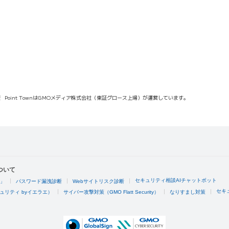
報
Point TownはGMOメディア株式会社（東証グロース上場）が運営しています。
ついて
セキュリティ相談AIチャットボット
4」
パスワード漏洩診断
Webサイトリスク診断
セキ
ュリティ byイエラエ）
サイバー攻撃対策（GMO Flatt Security）
なりすまし対策