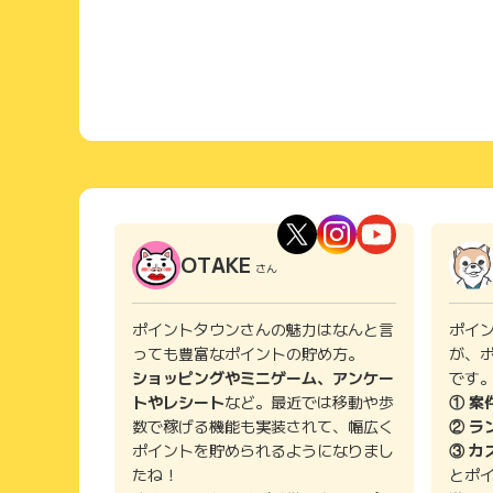
OTAKE
さん
ポイントタウンさんの魅力はなんと言
ポイ
っても豊富なポイントの貯め方。
が、
ショッピングやミニゲーム、アンケー
です
トやレシート
など。最近では移動や歩
① 案
数で稼げる機能も実装されて、幅広く
② ラ
ポイントを貯められるようになりまし
③ カ
たね！
とポ