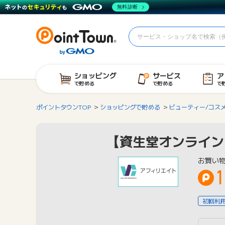
無料診断
ショッピング
サービス
ア
で貯める
で貯める
で
ポイントタウンTOP
ショッピングで貯める
ビューティー/コス
【資生堂オンライン
お買い
1
初回利