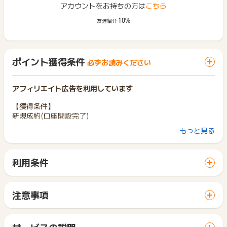
アカウントをお持ちの方は
こちら
10%
友達紹介
ポイント獲得条件
必ずお読みください
アフィリエイト広告を利用しています
【獲得条件】
新規成約(口座開設完了)
もっと見る
【獲得対象外条件】
※虚偽・重複のお申込は除外、その他不正と思われる場合はポイ
ント獲得対象外です。
利用条件
※プロミスに既にご契約のお客様、またはSMBCコンシューマー
「 サイトへ行ってポイントGET 」ボタンから広告主サイトを
ファイナンスの合併会社であるアットローン・ポケットバンク
訪問し、ご利用ください。
にてご契約されていたお客様に関しては、既存顧客となりポイ
サイトに移動してからお申し込みやお買い物が完了するまでの
ント獲得対象外となります。
注意事項
間に、同じブラウザ（※）で他のサイトに移動した場合はポイン
ポイントの獲得の対象となるのは、税抜き・送料抜き価格とな
ト獲得ができません。
ります。
※ポイントに関するお問い合わせは、
ポイントタウンのサポート
「 サイトへ行ってポイントGET 」ボタンを押した時とサービ
一部のサービスにつきましては、1商品につき10円単位の金額
サービスの説明