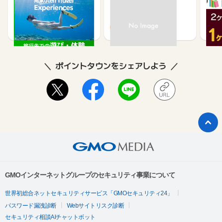
楽天トラベル観光体験
高速バスドットコム
いつ
2.5%
1.3%
ポイントタウンをシェアしよう
GMOインターネットグループのセキュリティ事業について
世界初総合ネットセキュリティサービス「GMOセキュリティ24」
パスワード漏洩診断
Webサイトリスク診断
セキュリティ相談AIチャットボット