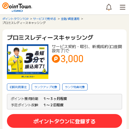
ポイントタウンTOP
サービスで貯める
金融/資産運用
プロミスレディースキャッシング
プロミスレディースキャッシング
サービス契約・取引、新規成約(口座開
設完了)で
3,000
初回利用限定
ランクアップ対象
ランク特典対象
ポイント獲得時期
１〜３ヶ月程度
予定ポイント反映
１〜２日程度
ポイントタウンに登録する