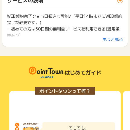
までお問い合わせください。ポイントについて、広告主に直接
ス・お買い物利用時で、デバイス・ブラウザが異なる場合はポ
は切り捨てとなります。
お問い合わせをした場合、ポイント獲得対象外となる場合がご
イント獲得ができません。
ポイント獲得が1ポイント未満のものは切り捨てとなり、ポイ
ざいます。
ント履歴には記載されません。
WEB契約完了で★当日振込も可能♪（平日14時までにWEB契約
2回以上同じお買い物・サービスをご利用される場合は、毎回
原則として広告主側のポイント等を利用して支払われた金額分
完了が必要です。）
ポイントタウンに戻り、「 サイトへ行ってポイントGET 」ボ
につきましては、ポイントタウンのポイント獲得の対象には含
タンを押してからご利用ください。
・初めての方は30日間の無利息サービスを利用できる(適用条
まれません。
件あり)
広告主が運営しているサービスの都合もしくは会員様の都合で
下記の事項に該当する場合、広告主側で対象外とみなし、「獲
もっと見る
※メールアドレス登録とWeb明細利用の登録が必要です。
商品の交換や一部でもキャンセルされた場合、ポイントが無効
得無効」となる可能性があります。
になる可能性もございます。
・最短3分での融資も可能！
・同一端末や同一世帯で、繰り返し利用不可のサービス・お買
各サービス・お買い物の獲得ポイントや獲得条件、キャンペー
※お申込み時間や審査によりご希望に添えない場合がございま
い物を複数回ご利用された場合
ン期間が予告なしに変更される場合がございますが、ご利用さ
・他のポイントサイトや比較サイト、検索サイトなどを経由し
す。
れた時点の条件が適用されます。
て一度でも同サービス・お買い物を利用されたことがある場合
・インターネットやコンビニATMでも借入・返済できる♪
条件を達成しているかどうかは各広告主ではなく、代理店が行
はじめてガイド
ご利用前には、Cookieの削除をおこなっていただくことを推奨
っているため、広告主はポイントに関する詳細を把握しており
します。
新規貸付条件
ません。
・実質年率：2.5％〜18.0％
そのため、ポイントタウンのポイントに関するお問い合わせを
サービス・お買い物利用時にお電話など2つ以上の申し込み方
ポイントタウンって何？
広告主様に直接行わないようお願いいたします。
・融資限度額：800万円まで
法がある場合、必ずサイト上のWEBフォームからお申し込みく
掲載中のプログラムの掲載終了日はあくまで予定となってお
ださい。
り、急遽終了となる場合がございます。
各サービス・お買い物に掲載されている獲得条件を必ずよくお
広告に遷移しない場合は掲載が終了となっておりポイントが獲
読みください。
得できませんので、ご注意くださいませ。
お申し込みやお買い物後、利用したサイトから送られる購入完
了などのメールは、ポイント獲得するまで必ず保管してくださ
そもそも、