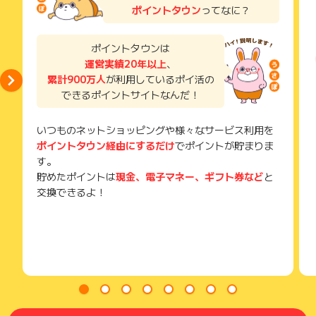
い。
ポイントタウン
ってなに？
獲得待ち・獲得失敗の状態でお問い合わせされる際に、該当の
メールを送っていただく場合がございます。
そのため、紛失・破棄された場合は対応いたしかねますので、
ポイントタウンは
ご注意ください。
運営実績20年以上
、
累計900万人
が利用しているポイ活の
(※) SafariやChromeなどwebサイトを表示するアプリのこと
できるポイントサイトなんだ！
いつものネットショッピングや様々なサービス利用を
ポイントタウン経由にするだけ
でポイントが貯まりま
す。
貯めたポイントは
現金、電子マネー、ギフト券など
と
交換できるよ！