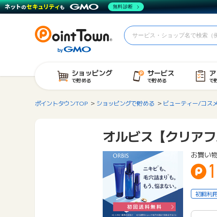
無料診断
ショッピング
サービス
ア
で貯める
で貯める
で
ポイントタウンTOP
ショッピングで貯める
ビューティー/コス
オルビス【クリアフ
お買い
1
初回利