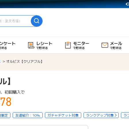
ンケート
レシート
モニター
メール
貯める
で貯める
で貯める
で貯める
メ
オルビス【クリアフル】
ル】
物、初回購入で
78
用限定
友達紹介：10%
ガチャチケット対象
ランクアップ対象
ラ