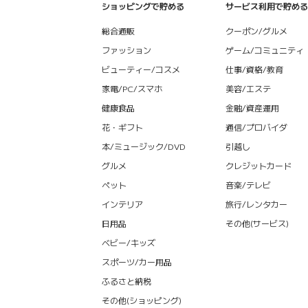
ショッピングで貯める
サービス利用で貯める
総合通販
クーポン/グルメ
ファッション
ゲーム/コミュニティ
ビューティー/コスメ
仕事/資格/教育
家電/PC/スマホ
美容/エステ
健康食品
金融/資産運用
花・ギフト
通信/プロバイダ
本/ミュージック/DVD
引越し
グルメ
クレジットカード
ペット
音楽/テレビ
インテリア
旅行/レンタカー
日用品
その他(サービス)
ベビー/キッズ
スポーツ/カー用品
ふるさと納税
その他(ショッピング)