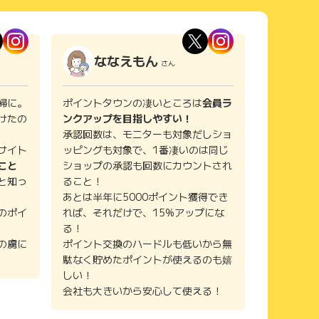
ななえもん
さん
婦に。
ポイントタウンの凄いところは
会員ラ
けたの
ンクアップを目指しやすい！
承認回数は、モニターも対象だしショ
サイト
ッピングも対象で、1番凄いのは同じ
こと
ショップの承認も回数にカウントされ
と知っ
ること！
あとは半年に5000ポイント獲得でき
のポイ
れば、それだけで、15%アップにな
る！
の虜に
ポイント交換のハードルも低いから無
駄なく貯めたポイントが使えるのも嬉
しい！
会社も大きいから安心して使える！