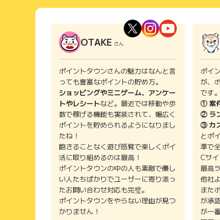
OTAKE
さん
ポイントタウンさんの魅力はなんと言
ポイ
っても豊富なポイントの貯め方。
が、
ショッピングやミニゲーム、アンケー
です
トやレシート
など。最近では移動や歩
① 案
数で稼げる機能も実装されて、幅広く
② ラ
ポイントを貯められるようになりまし
③ カ
たね！
とポ
飽きることなく遊び感覚で楽しくポイ
準で
活に取り組めるのは最高！
Cサ
ポイントタウンの中の人も素敵で優し
最高
い人たちばかりでユーザーに寄り添っ
他社
たお問い合わせ対応も完璧。
また
ポイントタウンをやらない理由が見つ
が承
かりません！
が一