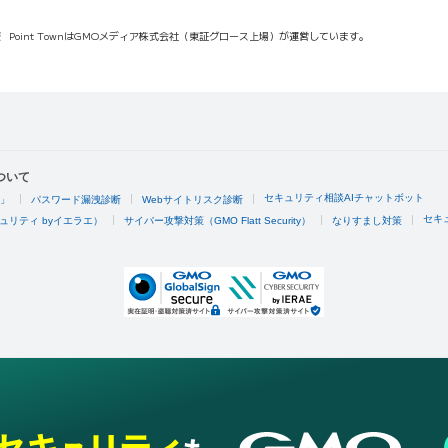
報
Point TownはGMOメディア株式会社（東証グロース上場）が運営しています。
ついて
セキュリティ相談AIチャットボット
4」
パスワード漏洩診断
Webサイトリスク診断
セキ
ュリティ byイエラエ）
サイバー攻撃対策（GMO Flatt Security）
なりすまし対策