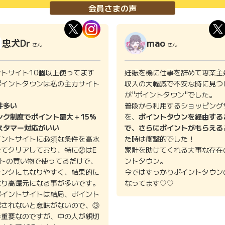
会員さまの声
忠犬Dr
mao
さん
さん
ントサイト10個以上使ってます
妊娠を機に仕事を辞めて専業主
ポイントタウンは私の主力サイト
収入の大幅減で不安な時に見つ
。
が"ポイントタウン"でした。
件多い
普段から利用するショッピング
ンク制度でポイント最大＋15%
を、
ポイントタウンを経由する
スタマー対応がいい
で、さらにポイントがもらえる
イントサイトに必須な条件を高水
た時は衝撃的でした！
全てクリアしており、特に②はE
家計を助けてくれる大事な存在
イトの買い物で使ってるだけで、
ントタウン。
ランクにもなりやすく、結果的に
今ではすっかりポイントタウン
より高還元になる事が多いです。
なってます♡♡
ポイントサイトは結局、ポイント
認されないと意味がないので、③
番重要なのですが、中の人が親切