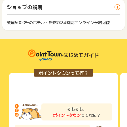
「 サイトへ行ってポイントGET 」ボタンを押した時とサービ
一部のサービスにつきましては、1商品につき10円単位の金額
ショップの説明
ス・お買い物利用時で、デバイス・ブラウザが異なる場合はポ
【獲得対象外条件】
は切り捨てとなります。
イント獲得ができません。
・オンライン以外での予約
ポイント獲得が1ポイント未満のものは切り捨てとなり、ポイ
・「ホテル・旅館・宿」「国内ダイナミックパッケージ」「国
ント履歴には記載されません。
厳選5000軒のホテル・旅館が24時間オンライン予約可能
2回以上同じお買い物・サービスをご利用される場合は、毎回
内ツアー」導線以外からの予約
原則として広告主側のポイント等を利用して支払われた金額分
ポイントタウンに戻り、「 サイトへ行ってポイントGET 」ボ
・レンタカーのみの予約
につきましては、ポイントタウンのポイント獲得の対象には含
もっと見る
タンを押してからご利用ください。
・スマートフォンアプリ「JTB宿泊検索」からの予約
まれません。
・海外旅行商材
広告主が運営しているサービスの都合もしくは会員様の都合で
下記の事項に該当する場合、広告主側で対象外とみなし、「獲
・JTB旅物語
商品の交換や一部でもキャンセルされた場合、ポイントが無効
得無効」となる可能性があります。
・たび～と
になる可能性もございます。
はじめてガイド
・同一端末や同一世帯で、繰り返し利用不可のサービス・お買
・現地観光プラン・レジャーチケット
各サービス・お買い物の獲得ポイントや獲得条件、キャンペー
い物を複数回ご利用された場合
・高速路線バス
ン期間が予告なしに変更される場合がございますが、ご利用さ
・他のポイントサイトや比較サイト、検索サイトなどを経由し
れた時点の条件が適用されます。
て一度でも同サービス・お買い物を利用されたことがある場合
ポイントタウンって何？
条件を達成しているかどうかは各広告主ではなく、代理店が行
ご利用前には、Cookieの削除をおこなっていただくことを推奨
※獲得予定へ未反映の場合、獲得に関するお問合せはお受けでき
っているため、広告主はポイントに関する詳細を把握しており
します。
ません。予めご了承くださいませ。
ません。
そのため、ポイントタウンのポイントに関するお問い合わせを
サービス・お買い物利用時にお電話など2つ以上の申し込み方
広告主様に直接行わないようお願いいたします。
法がある場合、必ずサイト上のWEBフォームからお申し込みく
※ポイントに関するお問い合わせは、
ポイントタウンのサポート
掲載中のプログラムの掲載終了日はあくまで予定となってお
ださい。
までお問い合わせください。ポイントについて、広告主に直接
り、急遽終了となる場合がございます。
各サービス・お買い物に掲載されている獲得条件を必ずよくお
そもそも、
お問い合わせをした場合、ポイント獲得対象外となる場合がご
広告に遷移しない場合は掲載が終了となっておりポイントが獲
読みください。
ポイントタウン
ってなに？
ざいます。
得できませんので、ご注意くださいませ。
お申し込みやお買い物後、利用したサイトから送られる購入完