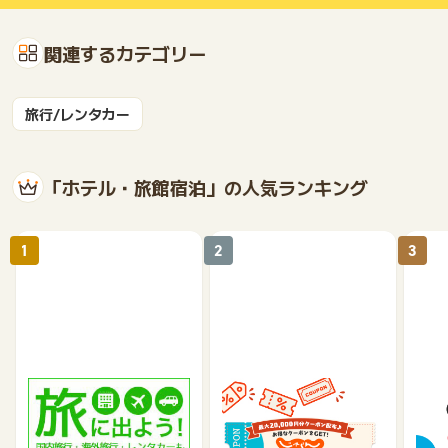
関連するカテゴリー
旅行/レンタカー
「ホテル・旅館宿泊」の人気ランキング
1
2
3
楽天トラベル
じゃらんnet
《a
テル
1%
1.2%