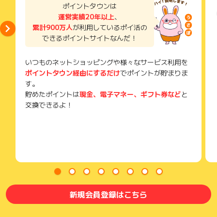
了などのメールは、ポイント獲得するまで必ず保管してくださ
ポイントタウンは
い。
運営実績20年以上
、
獲得待ち・獲得失敗の状態でお問い合わせされる際に、該当の
累計900万人
が利用しているポイ活の
メールを送っていただく場合がございます。
できるポイントサイトなんだ！
そのため、紛失・破棄された場合は対応いたしかねますので、
ご注意ください。
いつものネットショッピングや様々なサービス利用を
(※) SafariやChromeなどwebサイトを表示するアプリのこと
ポイントタウン経由にするだけ
でポイントが貯まりま
す。
貯めたポイントは
現金、電子マネー、ギフト券など
と
交換できるよ！
新規会員登録はこちら