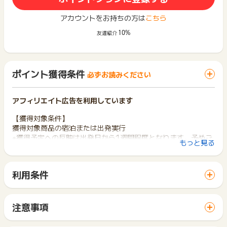
アカウントをお持ちの方は
こちら
10%
友達紹介
ポイント獲得条件
必ずお読みください
アフィリエイト広告を利用しています
【獲得対象条件】
獲得対象商品の宿泊または出発実行
※獲得予定への反映は出発日から1週間程度となります。予めご
もっと見る
了承下さい。
【獲得対象商品】
利用条件
・国内宿泊
「 サイトへ行ってポイントGET 」ボタンから広告主サイトを
・国内ツアー、国内ダイナミックパッケージ
訪問し、ご利用ください。
・JTB国内サイトに掲載されている「るるぶトラベル」宿泊
サイトに移動してからお申し込みやお買い物が完了するまでの
注意事項
間に、同じブラウザ（※）で他のサイトに移動した場合はポイン
※実際の獲得までは、最長で6ヶ月程度かかる場合もあります、
ポイントの獲得の対象となるのは、税抜き・送料抜き価格とな
ト獲得ができません。
ご了承下さいませ。
ります。