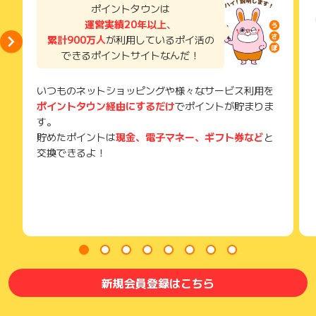
了などのメールは、ポイント獲得するまで必ず保管してくださ
ポイントタウンは
い。
運営実績20年以上
、
獲得待ち・獲得失敗の状態でお問い合わせされる際に、該当の
累計900万人
が利用しているポイ活の
メールを送っていただく場合がございます。
できるポイントサイトなんだ！
そのため、紛失・破棄された場合は対応いたしかねますので、
ご注意ください。
いつものネットショッピングや様々なサービス利用を
(※) SafariやChromeなどwebサイトを表示するアプリのこと
ポイントタウン経由にするだけ
でポイントが貯まりま
す。
貯めたポイントは
現金、電子マネー、ギフト券など
と
交換できるよ！
新規会員登録はこちら