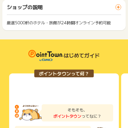
「 サイトへ行ってポイントGET 」ボタンを押した時とサービ
一部のサービスにつきましては、1商品につき10円単位の金額
ショップの説明
ス・お買い物利用時で、デバイス・ブラウザが異なる場合はポ
【獲得対象外条件】
は切り捨てとなります。
イント獲得ができません。
・オンライン以外での予約
ポイント獲得が1ポイント未満のものは切り捨てとなり、ポイ
・「ホテル・旅館・宿」「国内ダイナミックパッケージ」「国
ント履歴には記載されません。
厳選5000軒のホテル・旅館が24時間オンライン予約可能
2回以上同じお買い物・サービスをご利用される場合は、毎回
内ツアー」導線以外からの予約
原則として広告主側のポイント等を利用して支払われた金額分
ポイントタウンに戻り、「 サイトへ行ってポイントGET 」ボ
・レンタカーのみの予約
につきましては、ポイントタウンのポイント獲得の対象には含
もっと見る
タンを押してからご利用ください。
・スマートフォンアプリ「JTB宿泊検索」からの予約
まれません。
・海外旅行商材
広告主が運営しているサービスの都合もしくは会員様の都合で
下記の事項に該当する場合、広告主側で対象外とみなし、「獲
・JTB旅物語
商品の交換や一部でもキャンセルされた場合、ポイントが無効
得無効」となる可能性があります。
・たび～と
になる可能性もございます。
はじめてガイド
・同一端末や同一世帯で、繰り返し利用不可のサービス・お買
・現地観光プラン・レジャーチケット
各サービス・お買い物の獲得ポイントや獲得条件、キャンペー
い物を複数回ご利用された場合
・高速路線バス
ン期間が予告なしに変更される場合がございますが、ご利用さ
・他のポイントサイトや比較サイト、検索サイトなどを経由し
れた時点の条件が適用されます。
て一度でも同サービス・お買い物を利用されたことがある場合
ポイントタウンって何？
条件を達成しているかどうかは各広告主ではなく、代理店が行
ご利用前には、Cookieの削除をおこなっていただくことを推奨
※獲得予定へ未反映の場合、獲得に関するお問合せはお受けでき
っているため、広告主はポイントに関する詳細を把握しており
します。
ません。予めご了承くださいませ。
ません。
そのため、ポイントタウンのポイントに関するお問い合わせを
サービス・お買い物利用時にお電話など2つ以上の申し込み方
広告主様に直接行わないようお願いいたします。
法がある場合、必ずサイト上のWEBフォームからお申し込みく
※ポイントに関するお問い合わせは、
ポイントタウンのサポート
掲載中のプログラムの掲載終了日はあくまで予定となってお
ださい。
までお問い合わせください。ポイントについて、広告主に直接
り、急遽終了となる場合がございます。
各サービス・お買い物に掲載されている獲得条件を必ずよくお
そもそも、
お問い合わせをした場合、ポイント獲得対象外となる場合がご
広告に遷移しない場合は掲載が終了となっておりポイントが獲
読みください。
ポイントタウン
ってなに？
ざいます。
得できませんので、ご注意くださいませ。
お申し込みやお買い物後、利用したサイトから送られる購入完