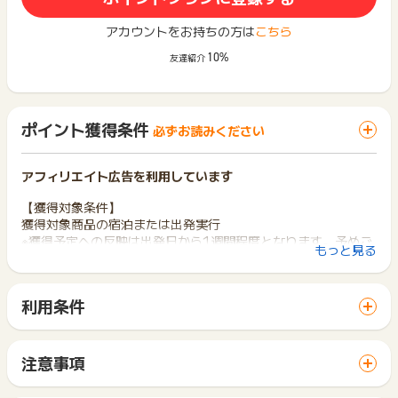
アカウントをお持ちの方は
こちら
10%
友達紹介
ポイント獲得条件
必ずお読みください
アフィリエイト広告を利用しています
【獲得対象条件】
獲得対象商品の宿泊または出発実行
※獲得予定への反映は出発日から1週間程度となります。予めご
もっと見る
了承下さい。
【獲得対象商品】
利用条件
・国内宿泊
「 サイトへ行ってポイントGET 」ボタンから広告主サイトを
・国内ツアー、国内ダイナミックパッケージ
訪問し、ご利用ください。
・JTB国内サイトに掲載されている「るるぶトラベル」宿泊
サイトに移動してからお申し込みやお買い物が完了するまでの
注意事項
間に、同じブラウザ（※）で他のサイトに移動した場合はポイン
※実際の獲得までは、最長で6ヶ月程度かかる場合もあります、
ポイントの獲得の対象となるのは、税抜き・送料抜き価格とな
ト獲得ができません。
ご了承下さいませ。
ります。