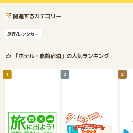
関連するカテゴリー
旅行/レンタカー
「ホテル・旅館宿泊」の人気ランキング
1
2
3
楽天トラベル
じゃらんnet
《a
テル
1%
1.2%