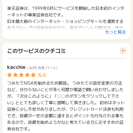
ポイント獲得が1ポイント未満のものは切り捨てとなり、ポイ
・登録項目に不備があり必要事項が未入力な場合
ント履歴には記載されません。
楽天証券は、1999年6月にサービスを開始した日本初のインタ
2回以上同じお買い物・サービスをご利用される場合は、毎回
・いたずら・なりすまし等の不正登録と判断できるもの、重複
原則として広告主側のポイント等を利用して支払われた金額分
ーネットの専業証券会社です。
ポイントタウンに戻り、「 口座開設でポイントGET 」ボタン
データ（ユーザー情報・IPアドレス)などは対象外です。
につきましては、ポイントタウンのポイント獲得の対象には含
を押してからご利用ください。
日本最大級のインターネット・ショッピングモールを運営する
・未成年口座 ※本サイトからのお申込ができないため
まれません。
楽天グループの証券会社だから、楽天ポイントが貯まる・使え
・ジュニアNISAの口座開設
広告主が運営しているサービスの都合もしくは会員様の都合で
下記の事項に該当する場合、広告主側で対象外とみなし、「獲
もっと見る
・郵便での申し込み
る♪
商品の交換や一部でもキャンセルされた場合、ポイントが無効
得無効」となる可能性があります。
になる可能性もございます。
・同一端末や同一世帯で、繰り返し利用不可のサービス・お買
※本広告は以下に関する調査依頼を一切お受けできません。
各サービス・お買い物の獲得ポイントや獲得条件、キャンペー
い物を複数回ご利用された場合
このサービスのクチコミ
ポイントタウンサポートでも対応いたしかねますので、ご了承
ン期間が予告なしに変更される場合がございますが、ご利用さ
・他のポイントサイトや比較サイト、検索サイトなどを経由し
のうえご利用ください。
れた時点の条件が適用されます。
て一度でも同サービス・お買い物を利用されたことがある場合
・獲得予定ポイントに反映されない
条件を達成しているかどうかは各広告主ではなく、代理店が行
ご利用前には、Cookieの削除をおこなっていただくことを推奨
kacchie
・非承認理由
( 40代 女性 パート)
っているため、広告主はポイントに関する詳細を把握しており
します。
ません。
※ポイントに関するお問い合わせは、
ポイントタウンのサポート
そのため、ポイントタウンのポイントに関するお問い合わせを
サービス・お買い物利用時にお電話など2つ以上の申し込み方
つみたてNISAを始めるため開設。 つみたての設定変更の方法
までお問い合わせください。ポイントについて、広告主に直接
広告主様に直接行わないようお願いいたします。
法がある場合、必ずサイト上のWEBフォームからお申し込みく
お問い合わせをした場合、ポイント獲得対象外となる場合がご
など、分からないことが多く何度か電話で問い合わせしました
掲載中のプログラムの掲載終了日はあくまで予定となってお
ださい。
ざいます。
が、「次はこのように」「〇〇のボタンをクリックして下さ
り、急遽終了となる場合がございます。
各サービス・お買い物に掲載されている獲得条件を必ずよくお
い」ととても詳しく丁寧に説明して頂きました。 初めはネット
広告に遷移しない場合は掲載が終了となっておりポイントが獲
読みください。
得できませんので、ご注意くださいませ。
証券に少し不安がありましたが、クレジットカード決済も利用
お申し込みやお買い物後、利用したサイトから送られる購入完
でき、投資が一定の金額に達するとポイントも付与される事も
了などのメールは、ポイント獲得するまで必ず保管してくださ
あるので、投資を始めようかなと考えている方におすすめの証
い。
券会社です。
獲得待ち・獲得失敗の状態でお問い合わせされる際に、該当の