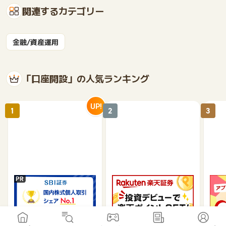
関連するカテゴリー
金融/資産運用
「口座開設」の人気ランキング
UP!
1
2
3
SBI証券【新規口座開設
楽天証券【総合口座開設
【P
完了】
完了】
行】
17,000
7,500
9,565