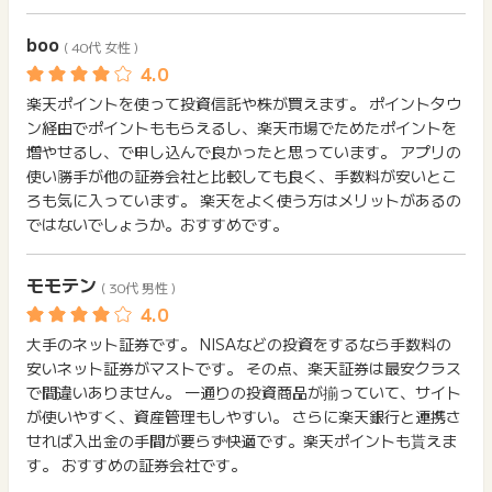
メールを送っていただく場合がございます。
そのため、紛失・破棄された場合は対応いたしかねますので、
boo
( 40代 女性 )
ご注意ください。
(※) SafariやChromeなどwebサイトを表示するアプリのこと
楽天ポイントを使って投資信託や株が買えます。 ポイントタウ
ン経由でポイントももらえるし、楽天市場でためたポイントを
増やせるし、で申し込んで良かったと思っています。 アプリの
使い勝手が他の証券会社と比較しても良く、手数料が安いとこ
ろも気に入っています。 楽天をよく使う方はメリットがあるの
ではないでしょうか。おすすめです。
モモテン
( 30代 男性 )
大手のネット証券です。 NISAなどの投資をするなら手数料の
安いネット証券がマストです。 その点、楽天証券は最安クラス
で間違いありません。 一通りの投資商品が揃っていて、サイト
が使いやすく、資産管理もしやすい。 さらに楽天銀行と連携さ
せれば入出金の手間が要らず快適です。楽天ポイントも貰えま
す。 おすすめの証券会社です。