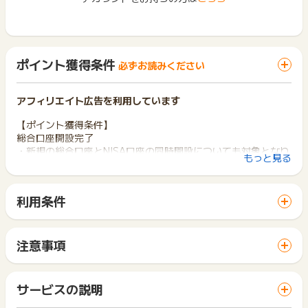
ポイント獲得条件
必ずお読みください
アフィリエイト広告を利用しています
【ポイント獲得条件】
総合口座開設完了
・新規の総合口座とNISA口座の同時開設についても対象となり
もっと見る
ます。
■口座開設日について：
利用条件
「口座開設日」はログイン後、マイメニュー内お客様情報一覧
「 口座開設でポイントGET 」ボタンから広告主サイトを訪問
に記載の「総合取引口座開設日」でご確認いただけます。
し、ご利用ください。
初期設定完了メールの届いた日ではございませんのでご注意く
サイトに移動してからお申し込みやお買い物が完了するまでの
ださい。
注意事項
間に、同じブラウザ（※）で他のサイトに移動した場合はポイン
ポイントの獲得の対象となるのは、税抜き・送料抜き価格とな
ト獲得ができません。
【ポイント獲得対象外】
ります。
「 口座開設でポイントGET 」ボタンを押した時とサービス・
・過去に楽天証券にて口座開設をされているユーザーによりお
一部のサービスにつきましては、1商品につき10円単位の金額
サービスの説明
お買い物利用時で、デバイス・ブラウザが異なる場合はポイン
申し込みの場合
は切り捨てとなります。
ト獲得ができません。
・申込から3か月以内に口座開設に至らなかった場合