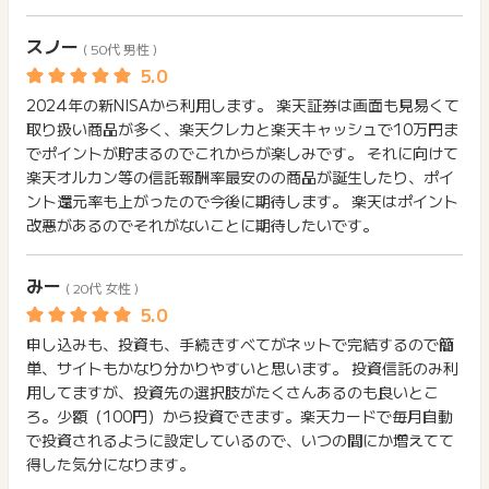
スノー
( 50代 男性 )
2024年の新NISAから利用します。 楽天証券は画面も見易くて
取り扱い商品が多く、楽天クレカと楽天キャッシュで10万円ま
でポイントが貯まるのでこれからが楽しみです。 それに向けて
楽天オルカン等の信託報酬率最安のの商品が誕生したり、ポイ
ント還元率も上がったので今後に期待します。 楽天はポイント
改悪があるのでそれがないことに期待したいです。
みー
( 20代 女性 )
申し込みも、投資も、手続きすべてがネットで完結するので簡
単、サイトもかなり分かりやすいと思います。 投資信託のみ利
用してますが、投資先の選択肢がたくさんあるのも良いとこ
ろ。少額（100円）から投資できます。楽天カードで毎月自動
で投資されるように設定しているので、いつの間にか増えてて
得した気分になります。