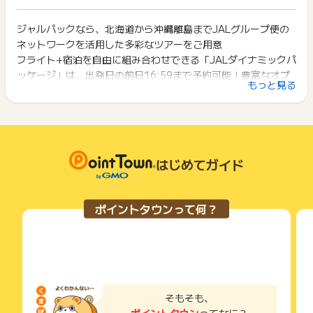
ト獲得ができません。
(4)追加予約など旅行代金増額分
ポイント獲得が1ポイント未満のものは切り捨てとなり、ポイ
(5)株主優待割引や他会員優待割引、他販売経路との重複予約
ント履歴には記載されません。
ジャルパックなら、北海道から沖縄離島までJALグループ便の
2回以上同じお買い物・サービスをご利用される場合は、毎回
(6)電話による弊社オペレーターでの代理予約
原則として広告主側のポイント等を利用して支払われた金額分
ネットワークを活用した多彩なツアーをご用意
ポイントタウンに戻り、「 申込をしてポイントGET 」ボタン
につきましては、ポイントタウンのポイント獲得の対象には含
を押してからご利用ください。
フライト+宿泊を自由に組み合わせできる「JALダイナミックパ
※ポイントに関するお問い合わせは、
ポイントタウンのサポート
まれません。
までお問い合わせください。ポイントについて、広告主に直接
ッケージ」は、出発日の前日16:59まで予約可能！豊富なオプ
広告主が運営しているサービスの都合もしくは会員様の都合で
下記の事項に該当する場合、広告主側で対象外とみなし、「獲
もっと見る
お問い合わせをした場合、ポイント獲得対象外となる場合がご
ションも一括購入可能！
商品の交換や一部でもキャンセルされた場合、ポイントが無効
得無効」となる可能性があります。
ざいます。
になる可能性もございます。
・同一端末や同一世帯で、繰り返し利用不可のサービス・お買
各サービス・お買い物の獲得ポイントや獲得条件、キャンペー
い物を複数回ご利用された場合
ン期間が予告なしに変更される場合がございますが、ご利用さ
・他のポイントサイトや比較サイト、検索サイトなどを経由し
れた時点の条件が適用されます。
て一度でも同サービス・お買い物を利用されたことがある場合
条件を達成しているかどうかは各広告主ではなく、代理店が行
はじめてガイド
ご利用前には、Cookieの削除をおこなっていただくことを推奨
っているため、広告主はポイントに関する詳細を把握しており
します。
ません。
そのため、ポイントタウンのポイントに関するお問い合わせを
サービス・お買い物利用時にお電話など2つ以上の申し込み方
ポイントタウンって何？
広告主様に直接行わないようお願いいたします。
法がある場合、必ずサイト上のWEBフォームからお申し込みく
掲載中のプログラムの掲載終了日はあくまで予定となってお
ださい。
り、急遽終了となる場合がございます。
各サービス・お買い物に掲載されている獲得条件を必ずよくお
広告に遷移しない場合は掲載が終了となっておりポイントが獲
読みください。
得できませんので、ご注意くださいませ。
お申し込みやお買い物後、利用したサイトから送られる購入完
了などのメールは、ポイント獲得するまで必ず保管してくださ
そもそも、
い。
ポイントタウン
ってなに？