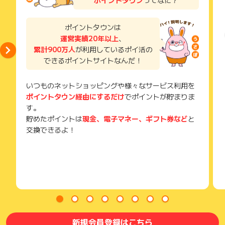
獲得待ち・獲得失敗の状態でお問い合わせされる際に、該当の
メールを送っていただく場合がございます。
そのため、紛失・破棄された場合は対応いたしかねますので、
ポイントタウンは
ご注意ください。
運営実績20年以上
、
累計900万人
が利用しているポイ活の
(※) SafariやChromeなどwebサイトを表示するアプリのこと
できるポイントサイトなんだ！
いつものネットショッピングや様々なサービス利用を
ポイントタウン経由にするだけ
でポイントが貯まりま
す。
貯めたポイントは
現金、電子マネー、ギフト券など
と
交換できるよ！
新規会員登録はこちら