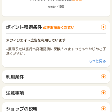
10%
友達紹介
ポイント獲得条件
必ずお読みください
アフィリエイト広告を利用しています
※獲得予定は旅行出発確認後に反映されますのであらかじめご了
承ください。
もっと見る
【獲得対象条件】
予約完了および旅行の遂行
※新規予約時に購入完了となった場合のみ獲得対象になります。
利用条件
「 申込をしてポイントGET 」ボタンから広告主サイトを訪問
【獲得対象商品】
し、ご利用ください。
JALダイナミックパッケージ（国内）
サイトに移動してからお申し込みやお買い物が完了するまでの
注意事項
間に、同じブラウザ（※）で他のサイトに移動した場合はポイン
【獲得対象条件】
ポイントの獲得の対象となるのは、税抜き・送料抜き価格とな
ト獲得ができません。
(1)予約取消の場合
ります。
「 申込をしてポイントGET 」ボタンを押した時とサービス・
(2)取消料
一部のサービスにつきましては、1商品につき10円単位の金額
ショップの説明
お買い物利用時で、デバイス・ブラウザが異なる場合はポイン
(3)一部取消など旅行代金が減額した場合
は切り捨てとなります。