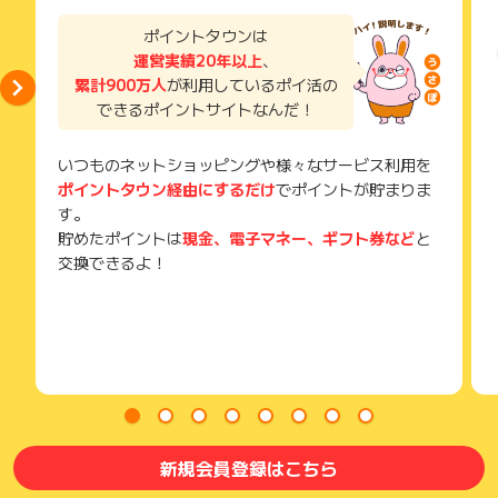
い。
獲得待ち・獲得失敗の状態でお問い合わせされる際に、該当の
ポイントタウンは
メールを送っていただく場合がございます。
運営実績20年以上
、
そのため、紛失・破棄された場合は対応いたしかねますので、
累計900万人
が利用しているポイ活の
ご注意ください。
できるポイントサイトなんだ！
(※) SafariやChromeなどwebサイトを表示するアプリのこと
いつものネットショッピングや様々なサービス利用を
ポイントタウン経由にするだけ
でポイントが貯まりま
す。
貯めたポイントは
現金、電子マネー、ギフト券など
と
交換できるよ！
新規会員登録はこちら