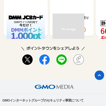
DMM JCBカード（発
【過去最高還元】三菱Ｕ
静岡
券）
ＦＪカード
LE
5,500
12,000
3,000
8,000
2
ポイントタウンをシェアしよう
GMOインターネットグループのセキュリティ事業について