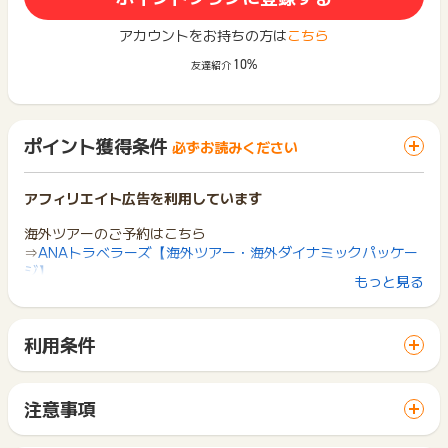
アカウントをお持ちの方は
こちら
10%
友達紹介
ポイント獲得条件
必ずお読みください
アフィリエイト広告を利用しています
海外ツアーのご予約はこちら
⇒
ANAトラベラーズ【海外ツアー・海外ダイナミックパッケー
ジ】
もっと見る
※ご旅行出発完了でポイント獲得対象となります。
※国内ツアー、国内ダイナミックパッケージがポイント獲得対象
利用条件
となります。
「 サイトへ行ってポイントGET 」ボタンから広告主サイトを
※獲得予定ポイントの反映は旅行出発日から10日前後となりま
訪問し、ご利用ください。
す。予約・購入時点では実績は反映されませんので、あらかじ
サイトに移動してからお申し込みやお買い物が完了するまでの
めご了承ください。
注意事項
間に、同じブラウザ（※）で他のサイトに移動した場合はポイン
※じゃらん商品：獲得対象になります。(2024年1月23日より
ポイントの獲得の対象となるのは、税抜き・送料抜き価格とな
ト獲得ができません。
適用)
ります。