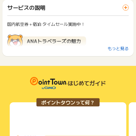
「 サイトへ行ってポイントGET 」ボタンを押した時とサービ
※agoda商品：獲得対象になります。(2024年1月23日より適
一部のサービスにつきましては、1商品につき10円単位の金額
サービスの説明
ス・お買い物利用時で、デバイス・ブラウザが異なる場合はポ
用)
は切り捨てとなります。
イント獲得ができません。
ポイント獲得が1ポイント未満のものは切り捨てとなり、ポイ
※上記以外の商品、航空券は対象外です。
ント履歴には記載されません。
国内航空券＋宿泊 タイムセール実施中！
2回以上同じお買い物・サービスをご利用される場合は、毎回
※オプショナルツアー、国内・海外航空券の申込、対象サービス
原則として広告主側のポイント等を利用して支払われた金額分
ポイントタウンに戻り、「 サイトへ行ってポイントGET 」ボ
以外の申込、虚偽、いたずら・キャンセルはポイント獲得対象
につきましては、ポイントタウンのポイント獲得の対象には含
タンを押してからご利用ください。
外となります。
まれません。
ANAトラベラーズの魅力
※agoda商品（ホテル）については獲得対象外です。(2023年3
広告主が運営しているサービスの都合もしくは会員様の都合で
下記の事項に該当する場合、広告主側で対象外とみなし、「獲
もっと見る
月3日（金）0:00〜2024年1月23日（火）0:00)
商品の交換や一部でもキャンセルされた場合、ポイントが無効
得無効」となる可能性があります。
1. ANA国内線の好きな便を選ぶことができる
になる可能性もございます。
・同一端末や同一世帯で、繰り返し利用不可のサービス・お買
2. ホテルも自由にセレクト、1泊から13泊まで！
各サービス・お買い物の獲得ポイントや獲得条件、キャンペー
い物を複数回ご利用された場合
3. ANAフライトマイル、ツアーマイルがダブルで貯まる
ン期間が予告なしに変更される場合がございますが、ご利用さ
・他のポイントサイトや比較サイト、検索サイトなどを経由し
れた時点の条件が適用されます。
て一度でも同サービス・お買い物を利用されたことがある場合
※ポイントに関するお問い合わせは、
ポイントタウンのサポート
条件を達成しているかどうかは各広告主ではなく、代理店が行
はじめてガイド
ご利用前には、Cookieの削除をおこなっていただくことを推奨
までお問い合わせください。ポイントについて、広告主に直接
ANAトラベラーズとは
っているため、広告主はポイントに関する詳細を把握しており
します。
お問い合わせをした場合、ポイント獲得対象外となる場合がご
ません。
ざいます。
そのため、ポイントタウンのポイントに関するお問い合わせを
サービス・お買い物利用時にお電話など2つ以上の申し込み方
ANAトラベラーズがサービスする「国内ダイナミックパッケー
ポイントタウンって何？
広告主様に直接行わないようお願いいたします。
法がある場合、必ずサイト上のWEBフォームからお申し込みく
ジ」はフライト便に機内の席、ホテルやレンタカー、テーマパ
掲載中のプログラムの掲載終了日はあくまで予定となってお
ださい。
ークの入場券などのオプションまでカスタマイズして自分らし
り、急遽終了となる場合がございます。
各サービス・お買い物に掲載されている獲得条件を必ずよくお
い旅ができます。
広告に遷移しない場合は掲載が終了となっておりポイントが獲
読みください。
予定がほぼ1年先にある場合でも対応、なんと355日先の帰着分
得できませんので、ご注意くださいませ。
～出発前日の16時59分まで予約が可能です。
お申し込みやお買い物後、利用したサイトから送られる購入完
支払いはクレジットカード、コンビニ支払いやANA SKY コイ