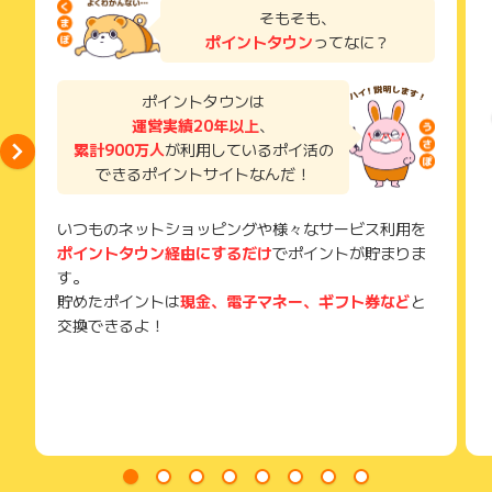
※キャンセル・不備・いたずら・商品受取拒否及び不着、返品の
了などのメールは、ポイント獲得するまで必ず保管してくださ
ンなどが選べます。
そもそも、
場合はポイント獲得対象外です。
い。
ポイントタウン
ってなに？
獲得待ち・獲得失敗の状態でお問い合わせされる際に、該当の
メールを送っていただく場合がございます。
そのため、紛失・破棄された場合は対応いたしかねますので、
ポイントタウンは
ご注意ください。
運営実績20年以上
、
累計900万人
が利用しているポイ活の
(※) SafariやChromeなどwebサイトを表示するアプリのこと
できるポイントサイトなんだ！
いつものネットショッピングや様々なサービス利用を
ポイントタウン経由にするだけ
でポイントが貯まりま
す。
貯めたポイントは
現金、電子マネー、ギフト券など
と
交換できるよ！