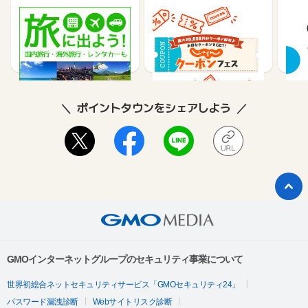
楽天トラベル
じゃらんnet
《a
テル
1%
1.2%
2
ポイントタウンをシェアしよう
GMOインターネットグループのセキュリティ事業について
世界初総合ネットセキュリティサービス「GMOセキュリティ24」
パスワード漏洩診断
Webサイトリスク診断