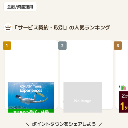
金融/資産運用
「サービス契約・取引」の人気ランキング
1
2
3
楽天トラベル観光体験
高速バスドットコム
いつ
2.5%
1.3%
ポイントタウンをシェアしよう