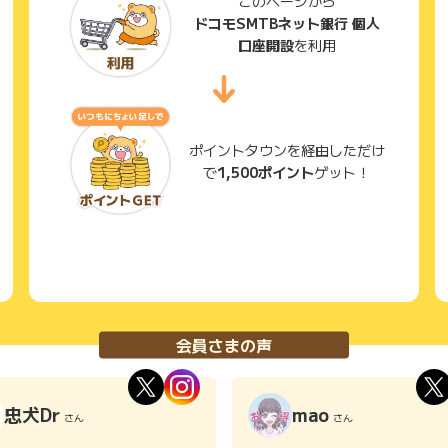
このページから
ドコモSMTBネット銀行 個人
口座開設
を利用
ポイントタウンを経由しただけ
で
1,500ポイント
ゲット！
会員さまの声
忠犬Dr
mao
さん
さん