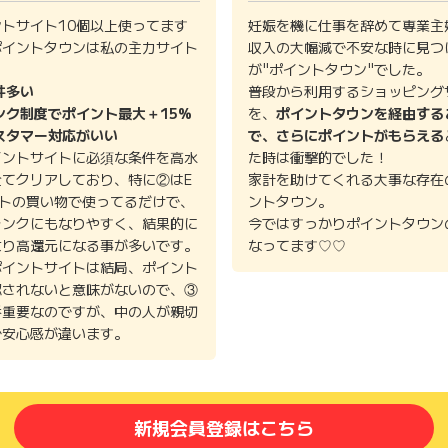
ントサイト10個以上使ってます
妊娠を機に仕事を辞めて専業主
ポイントタウンは私の主力サイト
収入の大幅減で不安な時に見つ
。
が"ポイントタウン"でした。
件多い
普段から利用するショッピング
ンク制度でポイント最大＋15%
を、
ポイントタウンを経由する
スタマー対応がいい
で、さらにポイントがもらえる
イントサイトに必須な条件を高水
た時は衝撃的でした！
全てクリアしており、特に②はE
家計を助けてくれる大事な存在
イトの買い物で使ってるだけで、
ントタウン。
ランクにもなりやすく、結果的に
今ではすっかりポイントタウン
より高還元になる事が多いです。
なってます♡♡
ポイントサイトは結局、ポイント
認されないと意味がないので、③
番重要なのですが、中の人が親切
で安心感が違います。
新規会員登録はこちら