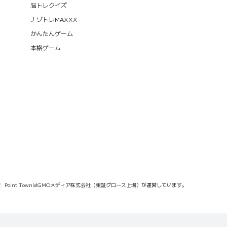
脳トレクイズ
ナゾトレMAXXX
かんたんゲーム
本格ゲーム
報
Point TownはGMOメディア株式会社（東証グロース上場）が運営しています。