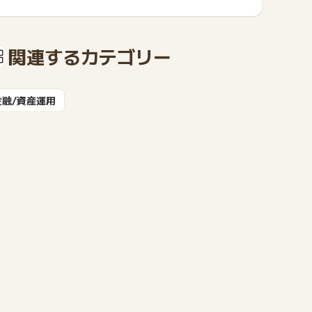
ネット銀行ならではの手数料・金利水準でお客さまの生
活がさらに便利になります。
関連するカテゴリー
金融/資産運用