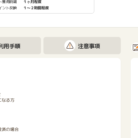
ト獲得時期
１ヶ月程度
イント反映
１〜２時間程度
利用手順
注意事項
設
になる方
設済の場合