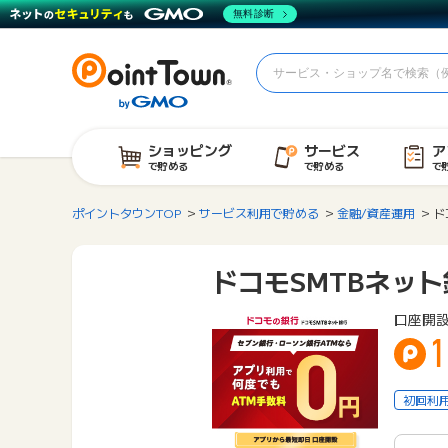
無料診断
ショッピング
サービス
ア
で貯める
で貯める
で
ポイントタウンTOP
サービス利用で貯める
金融/資産運用
ド
ドコモSMTBネット
口座開
1
初回利