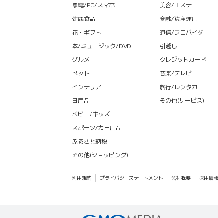
家電/PC/スマホ
美容/エステ
健康食品
金融/資産運用
花・ギフト
通信/プロバイダ
本/ミュージック/DVD
引越し
グルメ
クレジットカード
ペット
音楽/テレビ
インテリア
旅行/レンタカー
日用品
その他(サービス)
ベビー/キッズ
スポーツ/カー用品
ふるさと納税
その他(ショッピング)
利用規約
プライバシーステートメント
会社概要
採用情