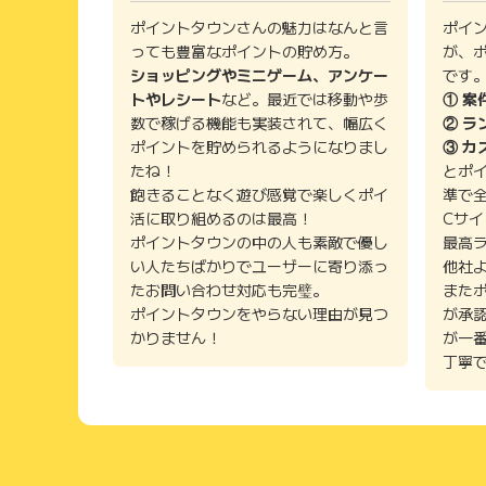
ポイントタウンさんの魅力はなんと言
ポイ
っても豊富なポイントの貯め方。
が、
ショッピングやミニゲーム、アンケー
です
トやレシート
など。最近では移動や歩
① 案
数で稼げる機能も実装されて、幅広く
② ラ
ポイントを貯められるようになりまし
③ カ
たね！
とポ
飽きることなく遊び感覚で楽しくポイ
準で
活に取り組めるのは最高！
Cサ
ポイントタウンの中の人も素敵で優し
最高
い人たちばかりでユーザーに寄り添っ
他社
たお問い合わせ対応も完璧。
また
ポイントタウンをやらない理由が見つ
が承
かりません！
が一
丁寧