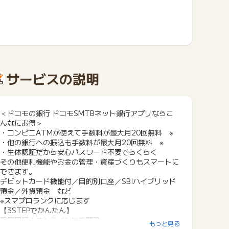
サービスの説明
＜ドコモの銀行 ドコモSMTBネット銀行アプリならこ
んなにお得＞
・コンビニATMが使えて手数料が最大月20回無料 ※
・他の銀行への振込も手数料が最大月20回無料 ※
・生体認証だから安心パスワード不要でらくらく
その他便利機能やお金の管理・資産づくりもスマートに
できます。
デビットカード機能付／目的別口座／SBIハイブリッド
預金／外貨預金 など
※スマプロランクに応じます
【3STEPでかんたん】
最短即日！オンライン口座開設
もっと見る