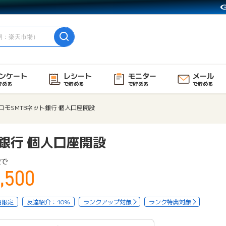
ンケート
レシート
モニター
メール
貯める
で貯める
で貯める
で貯める
コモSMTBネット銀行 個人口座開設
銀行 個人口座開設
設で
,500
用限定
友達紹介：10%
ランクアップ対象
ランク特典対象