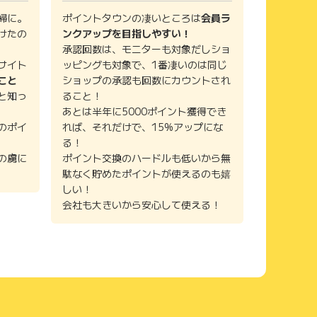
婦に。
ポイントタウンの凄いところは
会員ラ
けたの
ンクアップを目指しやすい！
承認回数は、モニターも対象だしショ
サイト
ッピングも対象で、1番凄いのは同じ
こと
ショップの承認も回数にカウントされ
と知っ
ること！
あとは半年に5000ポイント獲得でき
のポイ
れば、それだけで、15%アップにな
る！
の虜に
ポイント交換のハードルも低いから無
駄なく貯めたポイントが使えるのも嬉
しい！
会社も大きいから安心して使える！