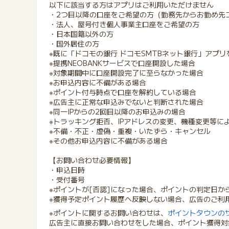
以下に該当する方はアプリはご利用いただけません
・2つ目以降の口座をご希望の方（勤務先からお勤め先
・法人、屋号付き個人事業主口座をご希望の方
・日本国籍以外の方
・国外居住の方
※既に「ドコモの銀行 ドコモSMTBネット銀行」アプ
※提携NEOBANKサービスで口座開設した場合
※対象期間中に口座開設完了に至らなかった場合
※お申込内容に不備がある場合
※ポイント付与時点で口座を解約している場合
※広告主に正常な申込みでないと判断された場合
※同一IPからの2回目以降のお申込みの場合
※トラッキング拒否、IPアドレスの変更、機種変更等に
※不備・不正・虚偽・重複・いたずら・キャンセル
※その他お申込内容に不備がある場合
【お問い合わせ必要情報】
・申込日時
・受付番号
※ポイントが[否認]になった場合、ポイントの判定日か
※獲得予定ポイント履歴へ反映しない場合、広告のご利
※ポイントに関するお問い合わせは、
ポイントタウンの
広告主に直接お問い合わせをした場合、ポイント獲得対