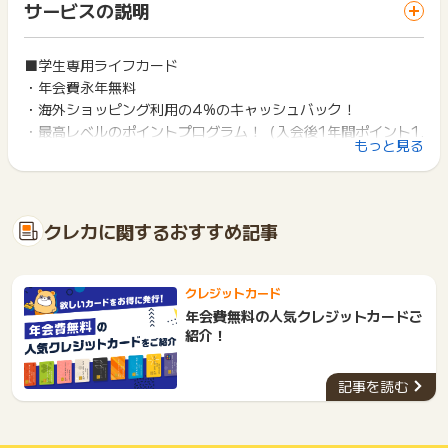
非承認理由のお問い合わせは、判定日から2カ月以内にポイン
サービスの説明
ス・お買い物利用時で、デバイス・ブラウザが異なる場合はポ
の発行・カード切替え
トタウンサポートヘお問い合わせください。
イント獲得ができません。
※申込に不備がある、いたずら申込等でカード発券にいたらない
場合
ポイントの獲得の対象となるのは、税抜き・送料抜き価格とな
■学生専用ライフカード
2回以上同じお買い物・サービスをご利用される場合は、毎回
※同一人物の二回目以降の発券
ります。
・年会費永年無料
ポイントタウンに戻り、「 カード発行でポイントGET 」ボタ
※発券月の翌月末までに合計5,500円(税込)以上の利用がされな
一部のサービスにつきましては、1商品につき10円単位の金額
ンを押してからご利用ください。
・海外ショッピング利用の4%のキャッシュバック！
い場合
は切り捨てとなります。
・最高レベルのポイントプログラム！（入会後1年間ポイント1.
※カード受取確認がとれない場合・カード申込から120日以内に
ポイント獲得が1ポイント未満のものは切り捨てとなり、ポイ
下記の事項に該当する場合、広告主側で対象外とみなし、「獲
もっと見る
カード発券に至らなかった場合
ント履歴には記載されません。
5倍、お誕生日月は3倍）
得無効」となる可能性があります。
※既に、他ライフカードをお持ちの方は対象外となります。
原則として広告主側のポイント等を利用して支払われた金額分
・最短2営業日発行
・同一端末や同一世帯で、繰り返し利用不可のサービス・お買
（例：ライフカード「Stylish」等）
につきましては、ポイントタウンのポイント獲得の対象には含
い物を複数回ご利用された場合
但し、ライフカードの提携カードの場合は対象となります。
まれません。
・他のポイントサイトや比較サイト、検索サイトなどを経由し
▼提携カード一覧
クレカに関するおすすめ記事
広告主が運営しているサービスの都合もしくは会員様の都合で
て一度でも同サービス・お買い物を利用されたことがある場合
https://www.lifecard.co.jp/card/credit/partnership/
商品の交換や一部でもキャンセルされた場合、ポイントが無効
ご利用前には、Cookieの削除をおこなっていただくことを推奨
※本キャンペーンページ以外からのお申込み
になる可能性もございます。
します。
※同一IPからの2回目以降のお申込み
各サービス・お買い物の獲得ポイントや獲得条件、キャンペー
クレジットカード
※不備・不正・虚偽・重複・いたずら・キャンセル
ン期間が予告なしに変更される場合がございますが、ご利用さ
サービス・お買い物利用時にお電話など2つ以上の申し込み方
年会費無料の人気クレジットカードご
※その他お申込内容に不備がある場合
れた時点の条件が適用されます。
法がある場合、必ずサイト上のWEBフォームからお申し込みく
紹介！
条件を達成しているかどうかは各広告主ではなく、代理店が行
ださい。
【お問い合わせ必要情報】
っているため、広告主はポイントに関する詳細を把握しており
各サービス・お買い物に掲載されている獲得条件を必ずよくお
ません。
記事を読む
読みください。
★申込番号
そのため、ポイントタウンのポイントに関するお問い合わせを
・お問い合わせ内容
広告主様に直接行わないようお願いいたします。
お申し込みやお買い物後、利用したサイトから送られる購入完
・識別子
掲載中のプログラムの掲載終了日はあくまで予定となってお
了などのメールは、ポイント獲得するまで必ず保管してくださ