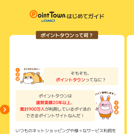
・広告ID、広告名
り、急遽終了となる場合がございます。
い。
・登録メールアドレス
広告に遷移しない場合は掲載が終了となっておりポイントが獲
獲得待ち・獲得失敗の状態でお問い合わせされる際に、該当の
・申込者氏名
得できませんので、ご注意くださいませ。
メールを送っていただく場合がございます。
はじめてガイド
・申込日
そのため、紛失・破棄された場合は対応いたしかねますので、
・注文完了メール
ご注意ください。
ポイントタウンって何？
※ポイントに関するお問い合わせは、
ポイントタウンのサポート
(※) SafariやChromeなどwebサイトを表示するアプリのこと
までお問い合わせください。ポイントについて、広告主に直接
お問い合わせをした場合、ポイント獲得対象外となる場合がご
ざいます。
そもそも、
ポイントタウン
ってなに？
ポイントタウンは
運営実績20年以上
、
累計900万人
が利用しているポイ活の
できるポイントサイトなんだ！
いつものネットショッピングや様々なサービス利用を