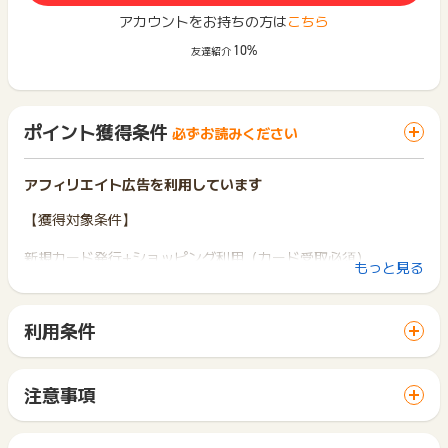
アカウントをお持ちの方は
こちら
10%
友達紹介
ポイント獲得条件
必ずお読みください
アフィリエイト広告を利用しています
【獲得対象条件】
新規カード発行+ショッピング利用（カード受取必須）
もっと見る
※初めて「ライフカード」へ申込む方が、カード発券月（審査完
了メールの送信月）の翌月末までに合計5,500円(税込)以上の
ご利用で対象となります
利用条件
※カード発行の際の限度額30,001円以上の場合のみ、対象です
「 カード発行でポイントGET 」ボタンから広告主サイトを訪
※対象カード：学生専用ライフカード
問し、ご利用ください。
サイトに移動してからお申し込みやお買い物が完了するまでの
【獲得対象外条件】
注意事項
間に、同じブラウザ（※）で他のサイトに移動した場合はポイン
獲得予定ポイントに反映されない場合は、お申し込み日から2
ト獲得ができません。
※限度額が30,000円以下の場合
か月以内、
「 カード発行でポイントGET 」ボタンを押した時とサービ
※虚偽・架空・不正・キャンセル・データ重複・対象カード以外