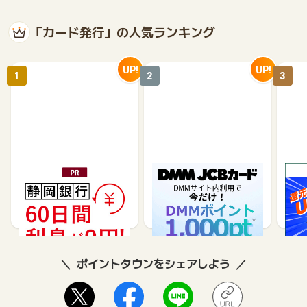
「カード発行」の人気ランキング
UP!
UP!
1
2
3
静岡銀行カードローンSE
DMM JCBカード（発
※合
LECA（セレカ）
券）
※【S
シブ
35,000
5,500
26,250
3,000
8
ポイントタウンをシェアしよう