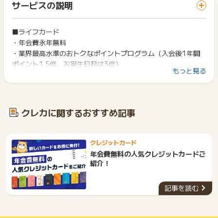
非承認理由のお問い合わせは、判定日から2カ月以内にポイン
サービスの説明
ス・お買い物利用時で、デバイス・ブラウザが異なる場合はポ
の発行・カード切替え
トタウンサポートヘお問い合わせください。
イント獲得ができません。
※申込に不備がある、いたずら申込等でカード発券にいたらない
場合
ポイントの獲得の対象となるのは、税抜き・送料抜き価格とな
■ライフカード
2回以上同じお買い物・サービスをご利用される場合は、毎回
※同一人物の二回目以降の発券
ります。
・年会費永年無料
ポイントタウンに戻り、「 カード発行でポイントGET 」ボタ
※発券月の翌月末までに合計5,500円(税込)以上の利用がされな
一部のサービスにつきましては、1商品につき10円単位の金額
ンを押してからご利用ください。
・業界最高水準のおトクなポイントプログラム（入会後1年間
い場合
は切り捨てとなります。
ポイント1.5倍、お誕生日月は3倍）
※カード受取確認がとれない場合・カード申込から120日以内に
ポイント獲得が1ポイント未満のものは切り捨てとなり、ポイ
下記の事項に該当する場合、広告主側で対象外とみなし、「獲
もっと見る
カード発券に至らなかった場合
ント履歴には記載されません。
・最短2営業日発行
得無効」となる可能性があります。
※既に、他ライフカードをお持ちの方は対象外となります。
原則として広告主側のポイント等を利用して支払われた金額分
・同一端末や同一世帯で、繰り返し利用不可のサービス・お買
（例：ライフカード「Stylish」等）
につきましては、ポイントタウンのポイント獲得の対象には含
い物を複数回ご利用された場合
但し、ライフカードの提携カードの場合は対象となります。
まれません。
・他のポイントサイトや比較サイト、検索サイトなどを経由し
▼提携カード一覧
クレカに関するおすすめ記事
広告主が運営しているサービスの都合もしくは会員様の都合で
て一度でも同サービス・お買い物を利用されたことがある場合
https://www.lifecard.co.jp/card/credit/partnership/
商品の交換や一部でもキャンセルされた場合、ポイントが無効
ご利用前には、Cookieの削除をおこなっていただくことを推奨
※本キャンペーンページ以外からのお申込み
になる可能性もございます。
します。
※同一IPからの2回目以降のお申込み
各サービス・お買い物の獲得ポイントや獲得条件、キャンペー
クレジットカード
※その他お申込内容に不備がある場合
ン期間が予告なしに変更される場合がございますが、ご利用さ
サービス・お買い物利用時にお電話など2つ以上の申し込み方
年会費無料の人気クレジットカードご
れた時点の条件が適用されます。
法がある場合、必ずサイト上のWEBフォームからお申し込みく
紹介！
【お問い合わせ必要情報】
条件を達成しているかどうかは各広告主ではなく、代理店が行
ださい。
っているため、広告主はポイントに関する詳細を把握しており
各サービス・お買い物に掲載されている獲得条件を必ずよくお
★申込番号
ません。
記事を読む
読みください。
・お問い合わせ内容
そのため、ポイントタウンのポイントに関するお問い合わせを
・識別子
広告主様に直接行わないようお願いいたします。
お申し込みやお買い物後、利用したサイトから送られる購入完
・広告ID、広告名
掲載中のプログラムの掲載終了日はあくまで予定となってお
了などのメールは、ポイント獲得するまで必ず保管してくださ