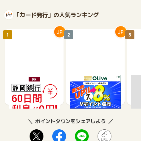
「カード発行」の人気ランキング
UP!
UP!
1
2
3
静岡銀行カードローンSE
※合計最大68,400円相当
【過
LECA（セレカ）
※【SMBC】Oliveフレキ
ＦＪ
シブルペイ ゴールド
35,000
14,000
26,250
8,500
8
ポイントタウンをシェアしよう