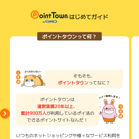
・登録メールアドレス
り、急遽終了となる場合がございます。
い。
・申込者氏名
広告に遷移しない場合は掲載が終了となっておりポイントが獲
獲得待ち・獲得失敗の状態でお問い合わせされる際に、該当の
・申込日
得できませんので、ご注意くださいませ。
メールを送っていただく場合がございます。
はじめてガイド
・注文完了メール
そのため、紛失・破棄された場合は対応いたしかねますので、
ご注意ください。
※ポイントに関するお問い合わせは、
ポイントタウンのサポート
ポイントタウンって何？
までお問い合わせください。ポイントについて、広告主に直接
(※) SafariやChromeなどwebサイトを表示するアプリのこと
お問い合わせをした場合、ポイント獲得対象外となる場合がご
ざいます。
そもそも、
ポイントタウン
ってなに？
ポイントタウンは
運営実績20年以上
、
累計900万人
が利用しているポイ活の
できるポイントサイトなんだ！
いつものネットショッピングや様々なサービス利用を