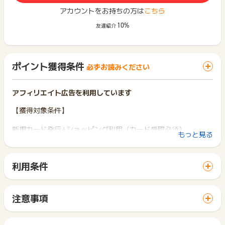
アカウントをお持ちの方は
こちら
10%
友達紹介
ポイント獲得条件
必ずお読みください
アフィリエイト広告を利用しています
【獲得対象条件】
新規カード発行+ショッピング利用（カード受取必須）
もっと見る
※初めて「ライフカード」へ申込む方が、カード発券月（審査完
了メールの送信月）の翌月末までに合計5,500円(税込)以上の
ご利用で対象となります
利用条件
※カード発行の際の限度額30,001円以上の場合のみ、対象です
「 カード発行でポイントGET 」ボタンから広告主サイトを訪
※対象カード：ライフカード
問し、ご利用ください。
サイトに移動してからお申し込みやお買い物が完了するまでの
【獲得対象外条件】
注意事項
間に、同じブラウザ（※）で他のサイトに移動した場合はポイン
獲得予定ポイントに反映されない場合は、お申し込み日から2
ト獲得ができません。
※限度額が30,000円以下の場合
か月以内、
「 カード発行でポイントGET 」ボタンを押した時とサービ
※虚偽・架空・不正・キャンセル・データ重複・対象カード以外