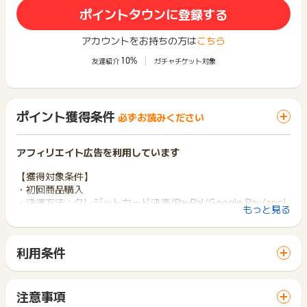
ポイントタウンに登録する
アカウントをお持ちの方は
こちら
10%
友達紹介
ガチャチケット対象
ポイント獲得条件
必ずお読みください
アフィリエイト広告を利用しています
【獲得対象条件】
・初回商品購入
・決済方法：クレジットカード決済/PayPal/Google Pay/appl
もっと見る
ePay(iOSのみ)が対象です。
※日本語サイトの日本円決済時、WEB注文後、14日以内の入金
確認がされた時のみ対象です。
利用条件
「 ショッピングでポイントGET 」ボタンから広告主サイトを
【獲得対象外条件】
訪問し、ご利用ください。
※定期商品、ギフトカードの購入、および インフルエンサーク
サイトに移動してからお申し込みやお買い物が完了するまでの
ーポンを利用した購入は対象外です。
注意事項
間に、同じブラウザ（※）で他のサイトに移動した場合はポイン
・送料・クーポン利用分：対象外