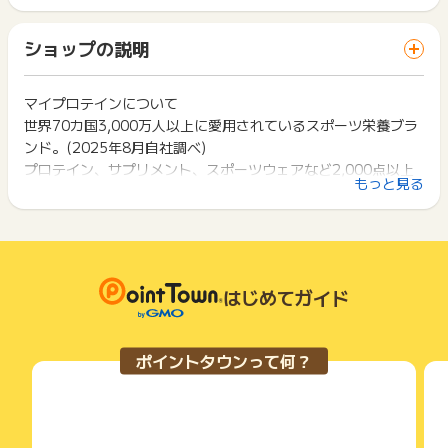
ポイントの獲得の対象となるのは、税抜き・送料抜き価格とな
ト獲得ができません。
・アプリ経由の購入：対象外
ります。
「 ショッピングでポイントGET 」ボタンを押した時とサービ
一部のサービスにつきましては、1商品につき10円単位の金額
ショップの説明
ス・お買い物利用時で、デバイス・ブラウザが異なる場合はポ
※注文後キャンセル・返金・返品などが起こった場合は対象外と
は切り捨てとなります。
イント獲得ができません。
させて頂きます。
ポイント獲得が1ポイント未満のものは切り捨てとなり、ポイ
※広告主サイトにて提供しております友達紹介制度と併用の場合
ント履歴には記載されません。
マイプロテインについて
2回以上同じお買い物・サービスをご利用される場合は、毎回
は対象外とさせて頂きます。
原則として広告主側のポイント等を利用して支払われた金額分
世界70カ国3,000万人以上に愛用されているスポーツ栄養ブラ
ポイントタウンに戻り、「 ショッピングでポイントGET 」ボ
につきましては、ポイントタウンのポイント獲得の対象には含
タンを押してからご利用ください。
ンド。(2025年8月自社調べ)
まれません。
※ポイントに関するお問い合わせは、
ポイントタウンのサポート
プロテイン、サプリメント、スポーツウェアなど2,000点以上
広告主が運営しているサービスの都合もしくは会員様の都合で
下記の事項に該当する場合、広告主側で対象外とみなし、「獲
もっと見る
までお問い合わせください。ポイントについて、広告主に直接
の商品をオンライン、リテールにて販売しております。
商品の交換や一部でもキャンセルされた場合、ポイントが無効
得無効」となる可能性があります。
お問い合わせをした場合、ポイント獲得対象外となる場合がご
になる可能性もございます。
自社で製造からマーケティングまで行い、世界最高レベルの生
・同一端末や同一世帯で、繰り返し利用不可のサービス・お買
ざいます。
各サービス・お買い物の獲得ポイントや獲得条件、キャンペー
産ラインへの投資と品質管理を徹底し、さらに様々な機関から
い物を複数回ご利用された場合
ン期間が予告なしに変更される場合がございますが、ご利用さ
・他のポイントサイトや比較サイト、検索サイトなどを経由し
各種認定を取得することで高品質、低価格の商品を提供してい
れた時点の条件が適用されます。
て一度でも同サービス・お買い物を利用されたことがある場合
ます。
条件を達成しているかどうかは各広告主ではなく、代理店が行
はじめてガイド
ご利用前には、Cookieの削除をおこなっていただくことを推奨
っているため、広告主はポイントに関する詳細を把握しており
します。
ません。
そのため、ポイントタウンのポイントに関するお問い合わせを
サービス・お買い物利用時にお電話など2つ以上の申し込み方
ポイントタウンって何？
広告主様に直接行わないようお願いいたします。
法がある場合、必ずサイト上のWEBフォームからお申し込みく
掲載中のプログラムの掲載終了日はあくまで予定となってお
ださい。
り、急遽終了となる場合がございます。
各サービス・お買い物に掲載されている獲得条件を必ずよくお
広告に遷移しない場合は掲載が終了となっておりポイントが獲
読みください。
得できませんので、ご注意くださいませ。