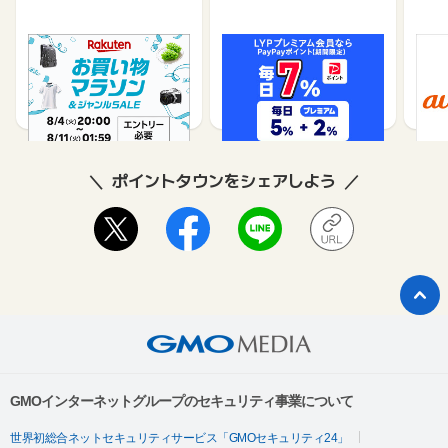
楽天市場
Yahoo!ショッピング
au 
（旧：
1%
1%
ポイントタウンをシェアしよう
GMOインターネットグループのセキュリティ事業について
世界初総合ネットセキュリティサービス「GMOセキュリティ24」