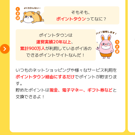
お申し込みやお買い物後、利用したサイトから送られる購入完
※キャンセル・不備・いたずら・商品受取拒否及び不着、返品の
了などのメールは、ポイント獲得するまで必ず保管してくださ
そもそも、
場合はポイント獲得対象外です。
い。
ポイントタウン
ってなに？
獲得待ち・獲得失敗の状態でお問い合わせされる際に、該当の
メールを送っていただく場合がございます。
そのため、紛失・破棄された場合は対応いたしかねますので、
ポイントタウンは
ご注意ください。
運営実績20年以上
、
累計900万人
が利用しているポイ活の
(※) SafariやChromeなどwebサイトを表示するアプリのこと
できるポイントサイトなんだ！
いつものネットショッピングや様々なサービス利用を
ポイントタウン経由にするだけ
でポイントが貯まりま
す。
貯めたポイントは
現金、電子マネー、ギフト券など
と
交換できるよ！