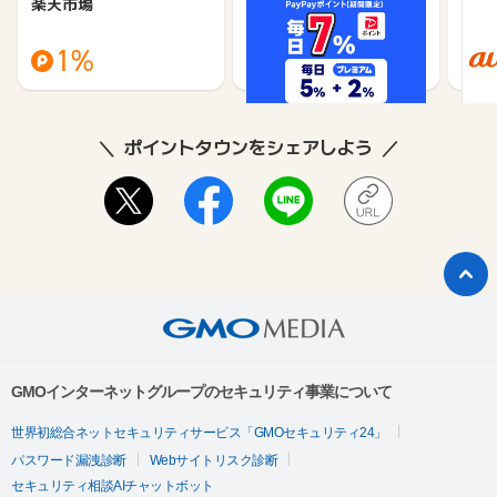
楽天市場
Yahoo!ショッピング
au 
（旧：
1%
1%
ポイントタウンをシェアしよう
GMOインターネットグループのセキュリティ事業について
世界初総合ネットセキュリティサービス「GMOセキュリティ24」
パスワード漏洩診断
Webサイトリスク診断
セキュリティ相談AIチャットボット