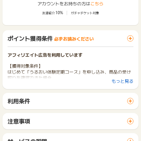
アカウントをお持ちの方は
こちら
10%
友達紹介
ガチャチケット対象
ポイント獲得条件
必ずお読みください
アフィリエイト広告を利用しています
【獲得対象条件】
はじめて「うるおい体験定期コース」を申し込み、商品の受け
取りを確認できた場合
もっと見る
【獲得対象外条件】
－新規お申込み後、後日ご登録住所に郵送する商品をお受取り
利用条件
にならなかった場合
「 ショッピングでポイントGET 」ボタンから広告主サイトを
－虚偽・いたずら、不正・重複（IP、住所）、申込不備、不正
訪問し、ご利用ください。
集客、キャンセル・即時解約（※初回の商品を受け取り後の解約
サイトに移動してからお申し込みやお買い物が完了するまでの
は該当しません。）
注意事項
間に、同じブラウザ（※）で他のサイトに移動した場合はポイン
－過去に「うるおい体験定期コース」を申込した事がある方、
ポイントの獲得の対象となるのは、税抜き・送料抜き価格とな
ト獲得ができません。
利用した事がある方からの申込（※過去に当該コース以外を申
ります。
「 ショッピングでポイントGET 」ボタンを押した時とサービ
込・利用した場合はその限りではありません。）
一部のサービスにつきましては、1商品につき10円単位の金額
サービスの説明