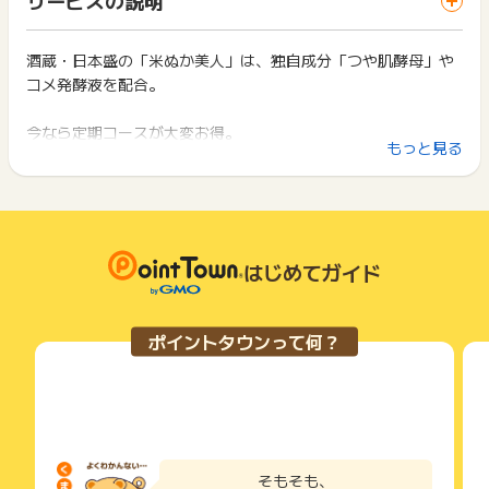
ス・お買い物利用時で、デバイス・ブラウザが異なる場合はポ
－その他、著しく不正と判断される場合
は切り捨てとなります。
イント獲得ができません。
－承認作業タイミングにて以下に該当する場合
ポイント獲得が1ポイント未満のものは切り捨てとなり、ポイ
１）商品をキャンセルしている場合
ント履歴には記載されません。
酒蔵・日本盛の「米ぬか美人」は、独自成分「つや肌酵母」や
2回以上同じお買い物・サービスをご利用される場合は、毎回
２）お支払いが遅延している場合
原則として広告主側のポイント等を利用して支払われた金額分
コメ発酵液を配合。
ポイントタウンに戻り、「 ショッピングでポイントGET 」ボ
３）その他、日本盛オンラインショップの利用が制限されてい
につきましては、ポイントタウンのポイント獲得の対象には含
タンを押してからご利用ください。
る場合
まれません。
今なら定期コースが大変お得。
広告主が運営しているサービスの都合もしくは会員様の都合で
下記の事項に該当する場合、広告主側で対象外とみなし、「獲
もっと見る
【お問い合わせについて】
初回は特別価格1,000円、2回目以降もずっと10％OFFで続け
商品の交換や一部でもキャンセルされた場合、ポイントが無効
得無効」となる可能性があります。
申込してから3カ月以内に下記項目をご記入の上お問い合わせ
になる可能性もございます。
られます。
・同一端末や同一世帯で、繰り返し利用不可のサービス・お買
ください。
各サービス・お買い物の獲得ポイントや獲得条件、キャンペー
ちろん全国送料無料。
い物を複数回ご利用された場合
・商品購入日時
ン期間が予告なしに変更される場合がございますが、ご利用さ
・他のポイントサイトや比較サイト、検索サイトなどを経由し
・購入者名
れた時点の条件が適用されます。
て一度でも同サービス・お買い物を利用されたことがある場合
無香料・無着色で、お届けサイクルの変更も可能なので安心で
条件を達成しているかどうかは各広告主ではなく、代理店が行
はじめてガイド
ご利用前には、Cookieの削除をおこなっていただくことを推奨
※ポイントに関するお問い合わせは、
ポイントタウンのサポート
す。
っているため、広告主はポイントに関する詳細を把握しており
します。
までお問い合わせください。ポイントについて、広告主に直接
酒造りの知恵から生まれたうるおいメソッドで感動的もっちり
ません。
お問い合わせをした場合、ポイント獲得対象外となる場合がご
肌。
そのため、ポイントタウンのポイントに関するお問い合わせを
サービス・お買い物利用時にお電話など2つ以上の申し込み方
ざいます。
ポイントタウンって何？
広告主様に直接行わないようお願いいたします。
法がある場合、必ずサイト上のWEBフォームからお申し込みく
掲載中のプログラムの掲載終了日はあくまで予定となってお
ださい。
り、急遽終了となる場合がございます。
各サービス・お買い物に掲載されている獲得条件を必ずよくお
広告に遷移しない場合は掲載が終了となっておりポイントが獲
読みください。
得できませんので、ご注意くださいませ。
お申し込みやお買い物後、利用したサイトから送られる購入完
了などのメールは、ポイント獲得するまで必ず保管してくださ
そもそも、