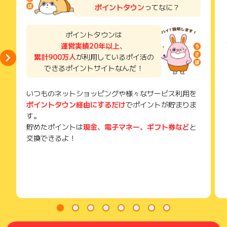
い。
ポイントタウン
ってなに？
獲得待ち・獲得失敗の状態でお問い合わせされる際に、該当の
メールを送っていただく場合がございます。
そのため、紛失・破棄された場合は対応いたしかねますので、
ポイントタウンは
ご注意ください。
運営実績20年以上
、
累計900万人
が利用しているポイ活の
(※) SafariやChromeなどwebサイトを表示するアプリのこと
できるポイントサイトなんだ！
いつものネットショッピングや様々なサービス利用を
ポイントタウン経由にするだけ
でポイントが貯まりま
す。
貯めたポイントは
現金、電子マネー、ギフト券など
と
交換できるよ！