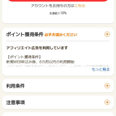
アカウントをお持ちの方は
こちら
10%
友達紹介
ポイント獲得条件
必ずお読みください
アフィリエイト広告を利用しています
【ポイント獲得条件】
新規WEB申込み後、6カ月以内の利用開始
※はじめて「株式会社ニッチカンパニー」のサービスを利用され
もっと見る
る方
※複数台購入した場合もポイント付与は一律
利用条件
【ポイント獲得対象外条件】
「 申込をしてポイントGET 」ボタンから広告主サイトを訪問
※本キャンペーンページ以外からのお申込み
し、ご利用ください。
※ポイント付与前に契約解除（初期契約解除制度を含む）された
サイトに移動してからお申し込みやお買い物が完了するまでの
方
注意事項
間に、同じブラウザ（※）で他のサイトに移動した場合はポイン
※承認時までにキャンセル/解約/料金未納となっている場合
ポイントの獲得の対象となるのは、税抜き・送料抜き価格とな
ト獲得ができません。
※法人プランで契約された場合
ります。
「 申込をしてポイントGET 」ボタンを押した時とサービス・
※1世帯2回以上の申込