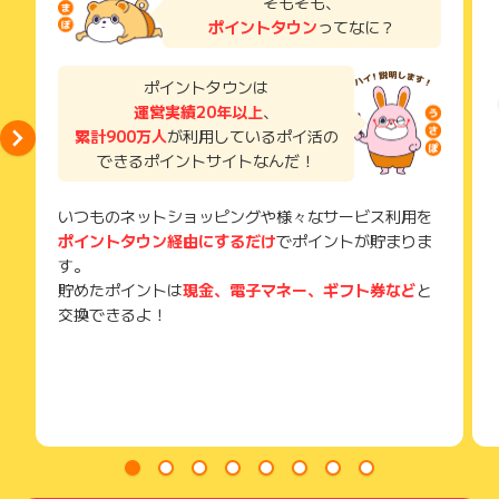
そもそも、
ざいます。
い。
ポイントタウン
ってなに？
獲得待ち・獲得失敗の状態でお問い合わせされる際に、該当の
メールを送っていただく場合がございます。
そのため、紛失・破棄された場合は対応いたしかねますので、
ポイントタウンは
ご注意ください。
運営実績20年以上
、
累計900万人
が利用しているポイ活の
(※) SafariやChromeなどwebサイトを表示するアプリのこと
できるポイントサイトなんだ！
いつものネットショッピングや様々なサービス利用を
ポイントタウン経由にするだけ
でポイントが貯まりま
す。
貯めたポイントは
現金、電子マネー、ギフト券など
と
交換できるよ！