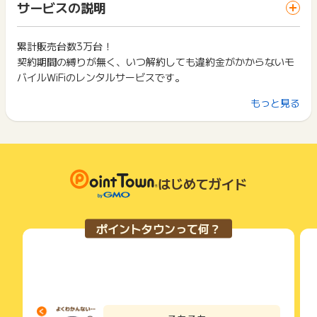
一部のサービスにつきましては、1商品につき10円単位の金額
サービスの説明
お買い物利用時で、デバイス・ブラウザが異なる場合はポイン
※お電話または、お問合せフォーム経由で申し込みされた場合
は切り捨てとなります。
ト獲得ができません。
※広告主発行のクーポンコードを使用したご注文の場合(他クー
ポイント獲得が1ポイント未満のものは切り捨てとなり、ポイ
ポンは対象)
ント履歴には記載されません。
累計販売台数3万台！
2回以上同じお買い物・サービスをご利用される場合は、毎回
※不備・不正・虚偽・重複・いたずら・キャンセル
原則として広告主側のポイント等を利用して支払われた金額分
契約期間の縛りが無く、いつ解約しても違約金がかからないモ
ポイントタウンに戻り、「 申込をしてポイントGET 」ボタン
※その他お申込内容に不備がある場合
につきましては、ポイントタウンのポイント獲得の対象には含
を押してからご利用ください。
バイルWiFiのレンタルサービスです。
まれません。
【お問い合わせについて】
広告主が運営しているサービスの都合もしくは会員様の都合で
下記の事項に該当する場合、広告主側で対象外とみなし、「獲
もっと見る
・獲得予定ポイントに反映されない場合は申込みをした日から
10GB〜100GBまでの豊富なプランがあり、足りなくなったら
商品の交換や一部でもキャンセルされた場合、ポイントが無効
得無効」となる可能性があります。
90日以内
になる可能性もございます。
データチャージも可能。
・同一端末や同一世帯で、繰り返し利用不可のサービス・お買
・非承認理由は非承認確定日から90日以内
各サービス・お買い物の獲得ポイントや獲得条件、キャンペー
更に海外での利用もできるので、このWiFiが一台あれば海外13
い物を複数回ご利用された場合
に下記項目をご記入の上お問い合わせください。
ン期間が予告なしに変更される場合がございますが、ご利用さ
・他のポイントサイトや比較サイト、検索サイトなどを経由し
4カ国でインターネットがご利用いただけます。
れた時点の条件が適用されます。
て一度でも同サービス・お買い物を利用されたことがある場合
・お問い合わせ内容
条件を達成しているかどうかは各広告主ではなく、代理店が行
はじめてガイド
ご利用前には、Cookieの削除をおこなっていただくことを推奨
・識別子
っているため、広告主はポイントに関する詳細を把握しており
します。
・広告ID、広告名
ません。
・登録メールアドレス
そのため、ポイントタウンのポイントに関するお問い合わせを
サービス・お買い物利用時にお電話など2つ以上の申し込み方
ポイントタウンって何？
・申込者氏名
広告主様に直接行わないようお願いいたします。
法がある場合、必ずサイト上のWEBフォームからお申し込みく
・申込日
掲載中のプログラムの掲載終了日はあくまで予定となってお
ださい。
・注文完了メール
り、急遽終了となる場合がございます。
各サービス・お買い物に掲載されている獲得条件を必ずよくお
広告に遷移しない場合は掲載が終了となっておりポイントが獲
読みください。
※ポイントに関するお問い合わせは、
ポイントタウンのサポート
得できませんので、ご注意くださいませ。
までお問い合わせください。ポイントについて、広告主に直接
お申し込みやお買い物後、利用したサイトから送られる購入完
お問い合わせをした場合、ポイント獲得対象外となる場合がご
了などのメールは、ポイント獲得するまで必ず保管してくださ