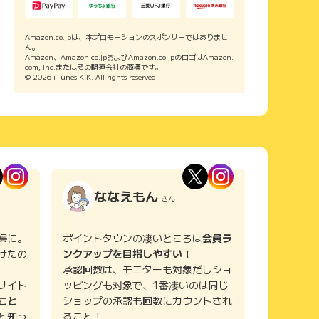
Amazon.co.jpは、本プロモーションのスポンサーではありませ
ん。
Amazon、Amazon.co.jpおよびAmazon.co.jpのロゴはAmazon.
com, inc.またはその関連会社の商標です。
© 2026 iTunes K.K. All rights reserved.
ななえもん
さん
婦に。
ポイントタウンの凄いところは
会員ラ
けたの
ンクアップを目指しやすい！
承認回数は、モニターも対象だしショ
サイト
ッピングも対象で、1番凄いのは同じ
こと
ショップの承認も回数にカウントされ
と知っ
ること！