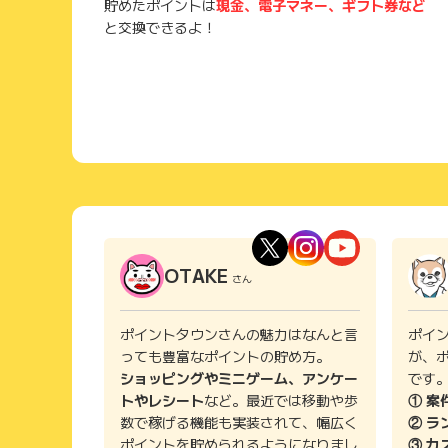
貯めたポイントは
現金、電子マネー、ギフト券など
と交換できるよ！
OTAKE
さん
ポイントタウンさんの魅力はなんと言
ポイ
っても豊富なポイントの貯め方。
が、
ショッピングやミニゲーム、アンケー
です
トやレシート
など。最近では移動や歩
① 案
数で稼げる機能も実装されて、幅広く
② ラ
ポイントを貯められるようになりまし
③ カ