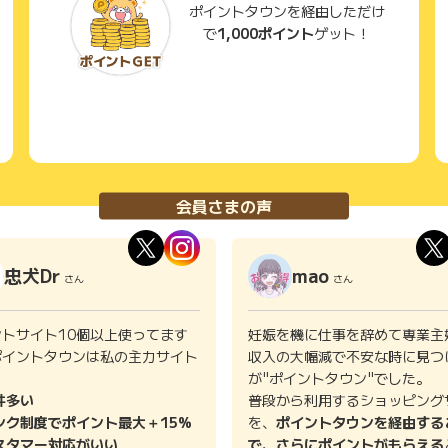
ポイントタウンを経由しただけ
で
1,000ポイント
ゲット！
会員さまの声
忠犬Dr
mao
さん
さん
ントサイト10個以上使ってます
妊娠を機に仕事を辞めて専業主
ポイントタウンは私の主力サイト
収入の大幅減で不安な時に見つ
。
が"ポイントタウン"でした。
件多い
普段から利用するショッピング
ンク制度でポイント最大＋15%
を、
ポイントタウンを経由する
スタマー対応がいい
で、さらにポイントがもらえる