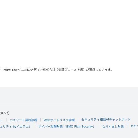
報
Point TownはGMOメディア株式会社（東証グロース上場）が運営しています。
ついて
セキュリティ相談AIチャットボット
4」
パスワード漏洩診断
Webサイトリスク診断
セキ
ュリティ byイエラエ）
サイバー攻撃対策（GMO Flatt Security）
なりすまし対策