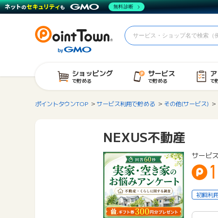
無料診断
ショッピング
サービス
ア
で貯める
で貯める
で
ポイントタウンTOP
サービス利用で貯める
その他(サービス)
NEXUS不動産
サービス
1
初回利