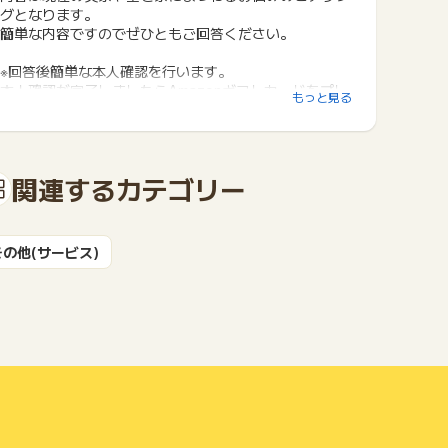
グとなります。
簡単な内容ですのでぜひともご回答ください。
※回答後簡単な本人確認を行います。
本人確認が完了しましたらAmazonギフトカードをプレ
もっと見る
ゼントしております。
（郵送ではなくデジタルコードでの配布となります）
関連するカテゴリー
その他(サービス)