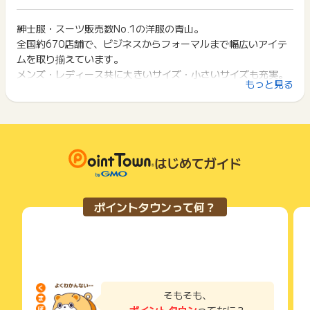
※ポイントに関するお問い合わせは、
ポイントタウンのサポート
イント獲得ができません。
ポイント獲得が1ポイント未満のものは切り捨てとなり、ポイ
までお問い合わせください。ポイントについて、広告主に直接
ント履歴には記載されません。
紳士服・スーツ販売数No.1の洋服の青山。
2回以上同じお買い物・サービスをご利用される場合は、毎回
お問い合わせをした場合、ポイント獲得対象外となる場合がご
原則として広告主側のポイント等を利用して支払われた金額分
全国約670店舗で、ビジネスからフォーマルまで幅広いアイテ
ポイントタウンに戻り、「 サイトへ行ってポイントGET 」ボ
ざいます。
につきましては、ポイントタウンのポイント獲得の対象には含
タンを押してからご利用ください。
ムを取り揃えています。
まれません。
メンズ・レディース共に大きいサイズ・小さいサイズも充実。
広告主が運営しているサービスの都合もしくは会員様の都合で
下記の事項に該当する場合、広告主側で対象外とみなし、「獲
もっと見る
熟練スタッフが採寸からコーディネートまで丁寧にサポートし
商品の交換や一部でもキャンセルされた場合、ポイントが無効
得無効」となる可能性があります。
になる可能性もございます。
ます。
・同一端末や同一世帯で、繰り返し利用不可のサービス・お買
各サービス・お買い物の獲得ポイントや獲得条件、キャンペー
店舗でお買い物をしてレシートをアップロードするだけで、ポ
い物を複数回ご利用された場合
ン期間が予告なしに変更される場合がございますが、ご利用さ
・他のポイントサイトや比較サイト、検索サイトなどを経由し
イントが貯まります。
れた時点の条件が適用されます。
て一度でも同サービス・お買い物を利用されたことがある場合
条件を達成しているかどうかは各広告主ではなく、代理店が行
はじめてガイド
ご利用前には、Cookieの削除をおこなっていただくことを推奨
っているため、広告主はポイントに関する詳細を把握しており
します。
ません。
そのため、ポイントタウンのポイントに関するお問い合わせを
サービス・お買い物利用時にお電話など2つ以上の申し込み方
ポイントタウンって何？
広告主様に直接行わないようお願いいたします。
法がある場合、必ずサイト上のWEBフォームからお申し込みく
掲載中のプログラムの掲載終了日はあくまで予定となってお
ださい。
り、急遽終了となる場合がございます。
各サービス・お買い物に掲載されている獲得条件を必ずよくお
広告に遷移しない場合は掲載が終了となっておりポイントが獲
読みください。
得できませんので、ご注意くださいませ。
お申し込みやお買い物後、利用したサイトから送られる購入完
了などのメールは、ポイント獲得するまで必ず保管してくださ
そもそも、
い。
ポイントタウン
ってなに？