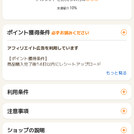
10%
友達紹介
ポイント獲得条件
必ずお読みください
アフィリエイト広告を利用しています
【ポイント獲得条件】
商品購入完了後14日以内にレシートアップロード
もっと見る
【ポイント獲得対象外条件】
※店舗リスト以外からの購入
※虚偽、架空、転売目的で購入されているものと判断した場合
利用条件
※購入から15日以上経過したレシート
「 サイトへ行ってポイントGET 」ボタンから広告主サイトを
※商品購入後、キャンセル・返品がされた場合
訪問し、ご利用ください。
サイトに移動してからお申し込みやお買い物が完了するまでの
【お問い合わせ必要情報】
注意事項
間に、同じブラウザ（※）で他のサイトに移動した場合はポイン
店舗名＋購入日＋店舗コード＋取引No
ポイントの獲得の対象となるのは、税抜き・送料抜き価格とな
ト獲得ができません。
※取引Noは、レシート下にあるレジNoの横にある7桁の数字
ります。
「 サイトへ行ってポイントGET 」ボタンを押した時とサービ
レシート画像を添付いただくとスムーズです
一部のサービスにつきましては、1商品につき10円単位の金額
ショップの説明
ス・お買い物利用時で、デバイス・ブラウザが異なる場合はポ
は切り捨てとなります。