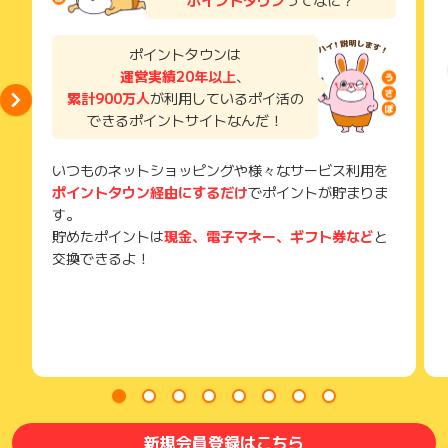
獲得待ち・獲得失敗の状態でお問い合わせされる際に、該当の
メールを送っていただく場合がございます。
そのため、紛失・破棄された場合は対応いたしかねますので、
ポイントタウンは
ご注意ください。
運営実績20年以上
、
累計900万人
が利用しているポイ活の
(※) SafariやChromeなどwebサイトを表示するアプリのこと
できるポイントサイトなんだ！
いつものネットショッピングや様々なサービス利用を
ポイントタウン経由にするだけ
でポイントが貯まりま
す。
貯めたポイントは
現金、電子マネー、ギフト券など
と
交換できるよ！
新規会員登録はこちら