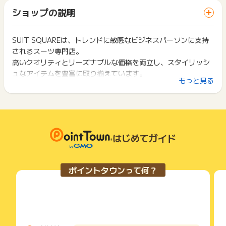
「 サイトへ行ってポイントGET 」ボタンを押した時とサービ
レシート画像を添付いただくとスムーズです
一部のサービスにつきましては、1商品につき10円単位の金額
ショップの説明
ス・お買い物利用時で、デバイス・ブラウザが異なる場合はポ
は切り捨てとなります。
※ポイントに関するお問い合わせは、
ポイントタウンのサポート
イント獲得ができません。
ポイント獲得が1ポイント未満のものは切り捨てとなり、ポイ
までお問い合わせください。ポイントについて、広告主に直接
ント履歴には記載されません。
SUIT SQUAREは、トレンドに敏感なビジネスパーソンに支持
2回以上同じお買い物・サービスをご利用される場合は、毎回
お問い合わせをした場合、ポイント獲得対象外となる場合がご
原則として広告主側のポイント等を利用して支払われた金額分
されるスーツ専門店。
ポイントタウンに戻り、「 サイトへ行ってポイントGET 」ボ
ざいます。
につきましては、ポイントタウンのポイント獲得の対象には含
タンを押してからご利用ください。
高いクオリティとリーズナブルな価格を両立し、スタイリッシ
まれません。
ュなアイテムを豊富に取り揃えています。
広告主が運営しているサービスの都合もしくは会員様の都合で
下記の事項に該当する場合、広告主側で対象外とみなし、「獲
もっと見る
既製スーツからオーダーまで幅広く対応し、スタッフが丁寧に
商品の交換や一部でもキャンセルされた場合、ポイントが無効
得無効」となる可能性があります。
になる可能性もございます。
ご提案。
・同一端末や同一世帯で、繰り返し利用不可のサービス・お買
各サービス・お買い物の獲得ポイントや獲得条件、キャンペー
店舗でのお買い物後にレシートをアップロードするだけでポイ
い物を複数回ご利用された場合
ン期間が予告なしに変更される場合がございますが、ご利用さ
・他のポイントサイトや比較サイト、検索サイトなどを経由し
ントが貯まります。
れた時点の条件が適用されます。
て一度でも同サービス・お買い物を利用されたことがある場合
条件を達成しているかどうかは各広告主ではなく、代理店が行
はじめてガイド
ご利用前には、Cookieの削除をおこなっていただくことを推奨
っているため、広告主はポイントに関する詳細を把握しており
します。
ません。
そのため、ポイントタウンのポイントに関するお問い合わせを
サービス・お買い物利用時にお電話など2つ以上の申し込み方
ポイントタウンって何？
広告主様に直接行わないようお願いいたします。
法がある場合、必ずサイト上のWEBフォームからお申し込みく
掲載中のプログラムの掲載終了日はあくまで予定となってお
ださい。
り、急遽終了となる場合がございます。
各サービス・お買い物に掲載されている獲得条件を必ずよくお
広告に遷移しない場合は掲載が終了となっておりポイントが獲
読みください。
得できませんので、ご注意くださいませ。
お申し込みやお買い物後、利用したサイトから送られる購入完