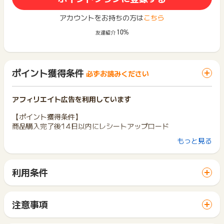
アカウントをお持ちの方は
こちら
10%
友達紹介
ポイント獲得条件
必ずお読みください
アフィリエイト広告を利用しています
【ポイント獲得条件】
商品購入完了後14日以内にレシートアップロード
もっと見る
【ポイント獲得対象外条件】
※店舗リスト以外からの購入
※虚偽、架空、転売目的で購入されているものと判断した場合
利用条件
※購入から15日以上経過したレシート
「 サイトへ行ってポイントGET 」ボタンから広告主サイトを
※商品購入後、キャンセル・返品がされた場合
訪問し、ご利用ください。
サイトに移動してからお申し込みやお買い物が完了するまでの
【お問い合わせ必要情報】
注意事項
間に、同じブラウザ（※）で他のサイトに移動した場合はポイン
店舗名＋購入日＋店舗コード＋取引No
ポイントの獲得の対象となるのは、税抜き・送料抜き価格とな
ト獲得ができません。
※取引Noは、レシート下にあるレジNoの横にある7桁の数字
ります。