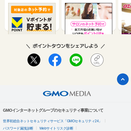
食べログ
楽天ビューティ
「O
ル）
ービ
85
0.45%
ポイントタウンをシェアしよう
GMOインターネットグループのセキュリティ事業について
世界初総合ネットセキュリティサービス「GMOセキュリティ24」
パスワード漏洩診断
Webサイトリスク診断