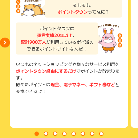
了などのメールは、ポイント獲得するまで必ず保管してくださ
そもそも、
い。
ポイントタウン
ってなに？
獲得待ち・獲得失敗の状態でお問い合わせされる際に、該当の
メールを送っていただく場合がございます。
そのため、紛失・破棄された場合は対応いたしかねますので、
ポイントタウンは
ご注意ください。
運営実績20年以上
、
累計900万人
が利用しているポイ活の
(※) SafariやChromeなどwebサイトを表示するアプリのこと
できるポイントサイトなんだ！
いつものネットショッピングや様々なサービス利用を
ポイントタウン経由にするだけ
でポイントが貯まりま
す。
貯めたポイントは
現金、電子マネー、ギフト券など
と
交換できるよ！