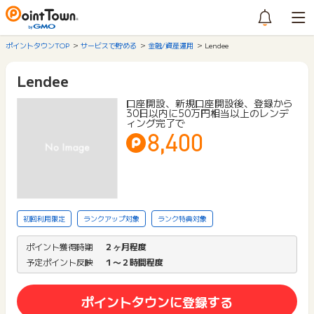
ポイントタウンTOP
サービスで貯める
金融/資産運用
Lendee
Lendee
口座開設、新規口座開設後、登録から
30日以内に50万円相当以上のレンデ
ィング完了で
8,400
初回利用限定
ランクアップ対象
ランク特典対象
ポイント獲得時期
２ヶ月程度
予定ポイント反映
１〜２時間程度
ポイントタウンに登録する