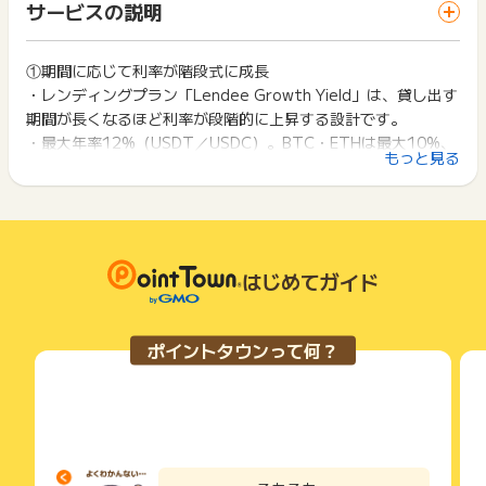
一部のサービスにつきましては、1商品につき10円単位の金額
サービスの説明
お買い物利用時で、デバイス・ブラウザが異なる場合はポイン
ます。
は切り捨てとなります。
ト獲得ができません。
・対応銘柄（BTC／ETH／XRP／USDT／USDC）の合算で50
ポイント獲得が1ポイント未満のものは切り捨てとなり、ポイ
万円相当以上であれば条件達成となります。
ント履歴には記載されません。
①期間に応じて利率が階段式に成長
2回以上同じお買い物・サービスをご利用される場合は、毎回
・口座開設後、最短でレンディング申請を行っていただくよう
原則として広告主側のポイント等を利用して支払われた金額分
・レンディングプラン「Lendee Growth Yield」は、貸し出す
ポイントタウンに戻り、「 口座開設でポイントGET 」ボタン
お願いいたします。
につきましては、ポイントタウンのポイント獲得の対象には含
を押してからご利用ください。
期間が長くなるほど利率が段階的に上昇する設計です。
まれません。
・最大年率12%（USDT／USDC）。BTC・ETHは最大10%、
【ポイント獲得対象外条件】
広告主が運営しているサービスの都合もしくは会員様の都合で
下記の事項に該当する場合、広告主側で対象外とみなし、「獲
もっと見る
・過去に「Lendee」の口座開設を申込みされたことがある方
XRPは最大9%の利回りを実現します。
商品の交換や一部でもキャンセルされた場合、ポイントが無効
得無効」となる可能性があります。
（すでに口座開設されている方）
になる可能性もございます。
・短期的な価格変動に左右されにくく、時間の経過そのものが
・同一端末や同一世帯で、繰り返し利用不可のサービス・お買
・公序良俗に反する行為をした申込・不適切と判断された申
各サービス・お買い物の獲得ポイントや獲得条件、キャンペー
価値になる、長期保有と相性の良いレンディングモデルです。
い物を複数回ご利用された場合
込。
ン期間が予告なしに変更される場合がございますが、ご利用さ
・他のポイントサイトや比較サイト、検索サイトなどを経由し
※単利（APR）での利回りとなります。
・代行業者によるお申込は対象外
れた時点の条件が適用されます。
て一度でも同サービス・お買い物を利用されたことがある場合
・法人からのお申込の場合
条件を達成しているかどうかは各広告主ではなく、代理店が行
はじめてガイド
ご利用前には、Cookieの削除をおこなっていただくことを推奨
②シンプルな資産管理設計
・メールアドレス登録から30日以内に口座開設・レンディング
っているため、広告主はポイントに関する詳細を把握しており
します。
が完了しなかった方
・暗号資産をデポジットアカウントへ送信するだけでレンディ
ません。
・登録から30日以上経過後のレンディング
ングを開始できます。送付数量に制限がないため、複数のウォ
そのため、ポイントタウンのポイントに関するお問い合わせを
サービス・お買い物利用時にお電話など2つ以上の申し込み方
ポイントタウンって何？
・レンディング金額が合計50万円相当に満たない場合
広告主様に直接行わないようお願いいたします。
レットに分散している資産も集約してレンディング可能です。
法がある場合、必ずサイト上のWEBフォームからお申し込みく
・すでに口座開設がある方
掲載中のプログラムの掲載終了日はあくまで予定となってお
ださい。
・発生した貸借料は毎日デポジットアカウントへ反映され、受
・過去に申込のある方
り、急遽終了となる場合がございます。
各サービス・お買い物に掲載されている獲得条件を必ずよくお
け取った貸借料はいつでも返還申請ができます。
・本人確認（eKYC）が完了しなかった方・口座開設審査で否
広告に遷移しない場合は掲載が終了となっておりポイントが獲
読みください。
認となった方
得できませんので、ご注意くださいませ。
③柔軟な利用条件
・キャンセル・虚偽・架空・いたずら・申込み不備
お申し込みやお買い物後、利用したサイトから送られる購入完
・データ重複・広告主より不正等と判断された場合
・資産のロック期間は一切なく、解約手数料も完全無料。いつ
了などのメールは、ポイント獲得するまで必ず保管してくださ