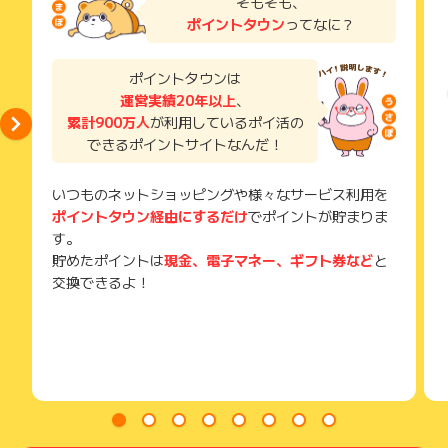
そもそも、
・その他お申込内容に不備がある場合
い。
でも返還申請が可能なため、資産の流動性を犠牲にすることな
ポイントタウン
ってなに？
獲得待ち・獲得失敗の状態でお問い合わせされる際に、該当の
く運用を継続できます。
※ポイントに関するお問い合わせは、
ポイントタウンのサポート
メールを送っていただく場合がございます。
・「預けやすく、戻しやすい」を方針に、安心して長期でご利
までお問い合わせください。ポイントについて、広告主に直接
そのため、紛失・破棄された場合は対応いたしかねますので、
ポイントタウンは
用いただける環境を実現しています。
お問い合わせをした場合、ポイント獲得対象外となる場合がご
ご注意ください。
ざいます。
運営実績20年以上
、
累計900万人
が利用しているポイ活の
(※) SafariやChromeなどwebサイトを表示するアプリのこと
④経験と信頼に支えられた運営体制
できるポイントサイトなんだ！
・オンライン証券・暗号資産交換業など金融・暗号資産業界の
第一線で実績を持つメンバーが運営しています。
・対応銘柄はBTC／ETH／XRP／USDT／USDCの5種類。スマ
いつものネットショッピングや様々なサービス利用を
ートフォンから口座開設〜レンディングまで完結できます。
ポイントタウン経由にするだけ
でポイントが貯まりま
す。
貯めたポイントは
現金、電子マネー、ギフト券など
と
交換できるよ！