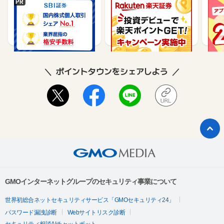
SBI証券【新規口座開設
楽天証券【総合口座開設
【P
完了】
完了】
行】
17,000
7,500
9,565
ポイントタウンをシェアしよう
GMOインターネットグループのセキュリティ事業について
世界初総合ネットセキュリティサービス「GMOセキュリティ24」
パスワード漏洩診断
Webサイトリスク診断