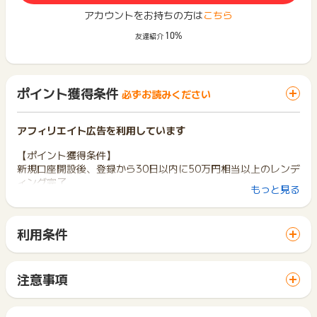
アカウントをお持ちの方は
こちら
10%
友達紹介
ポイント獲得条件
必ずお読みください
アフィリエイト広告を利用しています
【ポイント獲得条件】
新規口座開設後、登録から30日以内に50万円相当以上のレンデ
ィング完了
もっと見る
例)毎日0:00(JST)時点のCoinMarketCap価格レートで計算し
て、30日以内に1回でも超えていれば達成とする。
利用条件
・「Lendee（レンディー）」にて初めて口座開設（メールア
「 口座開設でポイントGET 」ボタンから広告主サイトを訪問
ドレス登録）をされる方が対象です。
し、ご利用ください。
・メールアドレス登録後、本人確認（eKYC）・口座開設審査
サイトに移動してからお申し込みやお買い物が完了するまでの
の完了後、デポジットアカウントへ暗号資産を入金し、レンデ
注意事項
間に、同じブラウザ（※）で他のサイトに移動した場合はポイン
ィング申請をお願いいたします。
ポイントの獲得の対象となるのは、税抜き・送料抜き価格とな
ト獲得ができません。
・メールアドレス登録日から30日以内に、合計50万円相当以上
ります。
「 口座開設でポイントGET 」ボタンを押した時とサービス・
のレンディング（貸出）が開始された時点で条件達成とみなし