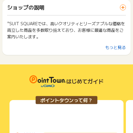
「 ショッピングでポイントGET 」ボタンを押した時とサービ
一部のサービスにつきましては、1商品につき10円単位の金額
ショップの説明
ス・お買い物利用時で、デバイス・ブラウザが異なる場合はポ
【お問い合わせ必要情報】
は切り捨てとなります。
イント獲得ができません。
購入日時、注文ID
ポイント獲得が1ポイント未満のものは切り捨てとなり、ポイ
ント履歴には記載されません。
"SUIT SQUAREでは、高いクオリティとリーズナブルな価格を
2回以上同じお買い物・サービスをご利用される場合は、毎回
※ポイントに関するお問い合わせは、
ポイントタウンのサポート
原則として広告主側のポイント等を利用して支払われた金額分
両立した商品を多数取り揃えており、お客様に最適な商品をご
ポイントタウンに戻り、「 ショッピングでポイントGET 」ボ
までお問い合わせください。ポイントについて、広告主に直接
につきましては、ポイントタウンのポイント獲得の対象には含
タンを押してからご利用ください。
案内いたします。
お問い合わせをした場合、ポイント獲得対象外となる場合がご
まれません。
ざいます。
広告主が運営しているサービスの都合もしくは会員様の都合で
下記の事項に該当する場合、広告主側で対象外とみなし、「獲
もっと見る
雑誌掲載情報やお買い得情報、週間ランキングなどコンテンツ
商品の交換や一部でもキャンセルされた場合、ポイントが無効
得無効」となる可能性があります。
になる可能性もございます。
満載！
・同一端末や同一世帯で、繰り返し利用不可のサービス・お買
各サービス・お買い物の獲得ポイントや獲得条件、キャンペー
セール期間にはセール情報をご紹介します！
い物を複数回ご利用された場合
ン期間が予告なしに変更される場合がございますが、ご利用さ
・他のポイントサイトや比較サイト、検索サイトなどを経由し
れた時点の条件が適用されます。
て一度でも同サービス・お買い物を利用されたことがある場合
お買い上げ金額に関わらず、送料は全国一律550円(税込)。
条件を達成しているかどうかは各広告主ではなく、代理店が行
はじめてガイド
ご利用前には、Cookieの削除をおこなっていただくことを推奨
っているため、広告主はポイントに関する詳細を把握しており
します。
服の探し方もカテゴリ、価格、カラーで探せて、あなたの求め
ません。
ている服を簡単にお探し頂けます！
そのため、ポイントタウンのポイントに関するお問い合わせを
サービス・お買い物利用時にお電話など2つ以上の申し込み方
ポイントタウンって何？
広告主様に直接行わないようお願いいたします。
法がある場合、必ずサイト上のWEBフォームからお申し込みく
掲載中のプログラムの掲載終了日はあくまで予定となってお
ださい。
り、急遽終了となる場合がございます。
各サービス・お買い物に掲載されている獲得条件を必ずよくお
広告に遷移しない場合は掲載が終了となっておりポイントが獲
読みください。
得できませんので、ご注意くださいませ。
お申し込みやお買い物後、利用したサイトから送られる購入完