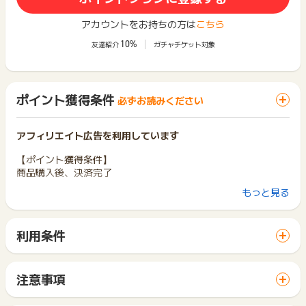
アカウントをお持ちの方は
こちら
10%
友達紹介
ガチャチケット対象
ポイント獲得条件
必ずお読みください
アフィリエイト広告を利用しています
【ポイント獲得条件】
商品購入後、決済完了
もっと見る
【ポイント獲得対象外条件】
※虚偽･架空の申込
※入力不備があった場合
利用条件
※商品購入後、キャンセルされた場合
「 ショッピングでポイントGET 」ボタンから広告主サイトを
※商品購入後、30日以内に入金の確認が取れない場合
訪問し、ご利用ください。
※返品された場合
サイトに移動してからお申し込みやお買い物が完了するまでの
※受け取り拒否
注意事項
間に、同じブラウザ（※）で他のサイトに移動した場合はポイン
※転売目的のもの
ポイントの獲得の対象となるのは、税抜き・送料抜き価格とな
ト獲得ができません。
※重複
ります。