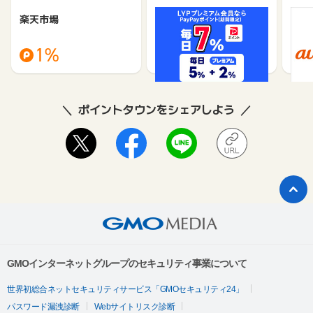
楽天市場
Yahoo!ショッピング
au 
（旧：
1%
1%
ポイントタウンをシェアしよう
GMOインターネットグループのセキュリティ事業について
世界初総合ネットセキュリティサービス「GMOセキュリティ24」
パスワード漏洩診断
Webサイトリスク診断