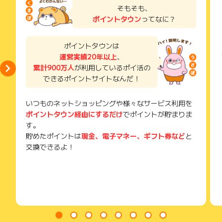
了などのメールは、ポイント獲得するまで必ず保管してくださ
そもそも、
い。
ポイントタウン
ってなに？
獲得待ち・獲得失敗の状態でお問い合わせされる際に、該当の
メールを送っていただく場合がございます。
そのため、紛失・破棄された場合は対応いたしかねますので、
ポイントタウンは
ご注意ください。
運営実績20年以上
、
累計900万人
が利用しているポイ活の
(※) SafariやChromeなどwebサイトを表示するアプリのこと
できるポイントサイトなんだ！
いつものネットショッピングや様々なサービス利用を
ポイントタウン経由にするだけ
でポイントが貯まりま
す。
貯めたポイントは
現金、電子マネー、ギフト券など
と
交換できるよ！