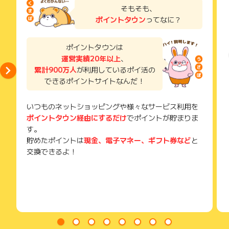
の上ご利用ください。
につきましては、ポイントタウンのポイント獲得の対象には含
了などのメールは、ポイント獲得するまで必ず保管してくださ
そもそも、
・獲得予定ポイントに反映されない
まれません。
い。
ポイントタウン
ってなに？
・非承認理由
広告主が運営しているサービスの都合もしくは会員様の都合で
獲得待ち・獲得失敗の状態でお問い合わせされる際に、該当の
商品の交換や一部でもキャンセルされた場合、ポイントが無効
メールを送っていただく場合がございます。
※ポイントに関するお問い合わせは、
ポイントタウンのサポート
になる可能性もございます。
そのため、紛失・破棄された場合は対応いたしかねますので、
ポイントタウンは
までお問い合わせください。ポイントについて、広告主に直接
各サービス・お買い物の獲得ポイントや獲得条件、キャンペー
ご注意ください。
お問い合わせをした場合、ポイント獲得対象外となる場合がご
運営実績20年以上
、
ン期間が予告なしに変更される場合がございますが、ご利用さ
ざいます。
累計900万人
が利用しているポイ活の
(※) SafariやChromeなどwebサイトを表示するアプリのこと
れた時点の条件が適用されます。
条件を達成しているかどうかは各広告主ではなく、代理店が行
できるポイントサイトなんだ！
っているため、広告主はポイントに関する詳細を把握しており
ません。
いつものネットショッピングや様々なサービス利用を
そのため、ポイントタウンのポイントに関するお問い合わせを
ポイントタウン経由にするだけ
でポイントが貯まりま
広告主様に直接行わないようお願いいたします。
掲載中のプログラムの掲載終了日はあくまで予定となってお
す。
り、急遽終了となる場合がございます。
貯めたポイントは
現金、電子マネー、ギフト券など
と
広告に遷移しない場合は掲載が終了となっておりポイントが獲
交換できるよ！
得できませんので、ご注意くださいませ。