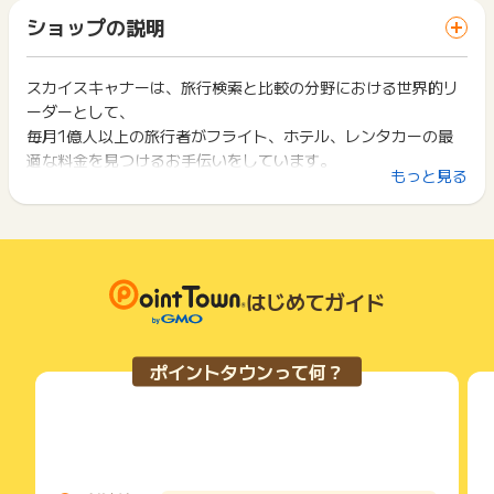
「 申込をしてポイントGET 」ボタンを押した時とサービス・
※2026年6月1日時点の為替レート換算で、日本円では約21万
・ポイントキャッシュバックは、航空券、ホテル、レンタカー
ショップの説明
お買い物利用時で、デバイス・ブラウザが異なる場合はポイン
4,860円となります。
の「利用完了後」に支払われます。
ト獲得ができません。
・予約内容の変更があった場合、ポイントキャッシュバックの
金額も変更されます。またすべての予約は、予約日から2年以
スカイスキャナーは、旅行検索と比較の分野における世界的リ
2回以上同じお買い物・サービスをご利用される場合は、毎回
【獲得対象外条件】
内に利用される必要があります。
ーダーとして、
ポイントタウンに戻り、「 申込をしてポイントGET 」ボタン
・Skyscannerでの予約時に、バウチャーコード、割引コー
を押してからご利用ください。
毎月1億人以上の旅行者がフライト、ホテル、レンタカーの最
ド、紹介コードを使用した場合
・ポイントキャッシュバックは、最初は異なるレートで一時的
適な料金を見つけるお手伝いをしています。
・指定されたサプライヤー以外での予約
に記録される場合があります。正確なレートは、取引詳細が確
下記の事項に該当する場合、広告主側で対象外とみなし、「獲
もっと見る
ポイントキャッシュバック対象の提携サプライヤー：
認された後に調整されます。
得無効」となる可能性があります。
レンタカー：VIPCars、HolidayAutos、Discover Cars、Ren
私たちの使命は、旅行の計画に伴う面倒やストレスを取り除
・同一端末や同一世帯で、繰り返し利用不可のサービス・お買
talcars
・ポイントキャッシュバック率は予告なく変更、増減、または
き、誰もが簡単かつ快適に世界を探求できるように支援するこ
い物を複数回ご利用された場合
※上記以外のSkyscanner掲載サプライヤーはすべて対象外です
中止される場合があります。
・他のポイントサイトや比較サイト、検索サイトなどを経由し
とです。
・Skyscannerは、ウェブサイトの不正利用や違法行為を防ぐ
て一度でも同サービス・お買い物を利用されたことがある場合
そのために、旅行者が自分の時間とお金を最大限に活用できる
ために、必要と判断される措置（法的措置を含む）を取る権利
はじめてガイド
ご利用前には、Cookieの削除をおこなっていただくことを推奨
ようなツールと情報を提供しています。
【注意事項】
を有します。
します。
・予約内容の変更があった場合、ポイントキャッシュバックの
金額も変更されます。またすべての予約は、予約日から半年以
ポイントの獲得の対象となるのは、税抜き・送料抜き価格とな
サービス・お買い物利用時にお電話など2つ以上の申し込み方
ポイントタウンって何？
内に利用される必要があります。
ります。
法がある場合、必ずサイト上のWEBフォームからお申し込みく
一部のサービスにつきましては、1商品につき10円単位の金額
ださい。
は切り捨てとなります。
各サービス・お買い物に掲載されている獲得条件を必ずよくお
【お問い合わせについて】
ポイント獲得が1ポイント未満のものは切り捨てとなり、ポイ
読みください。
※本広告は以下に関する調査依頼を一切お受けできません。
ント履歴には記載されません。
ポイントタウンサポートでも対応いたしかねますので、ご了承
原則として広告主側のポイント等を利用して支払われた金額分
お申し込みやお買い物後、利用したサイトから送られる購入完