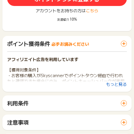
アカウントをお持ちの方は
こちら
10%
友達紹介
ポイント獲得条件
必ずお読みください
アフィリエイト広告を利用しています
【獲得対象条件】
・お客様の購入がSkyscannerでポイントタウン経由で行われ
たと確認できた場合にのみ、ポイントキャッシュバックが適用
もっと見る
されます。
・レンタカーの予約は、このページに掲載されているリンクか
ら行い、同一セッション内で即時に完了する必要があります。
利用条件
セッションをまたいだ場合、ポイントキャッシュバックは適用
「 申込をしてポイントGET 」ボタンから広告主サイトを訪問
されません。
し、ご利用ください。
・レンタカーの予約情報が報告されるまでに最大7日かかる場
サイトに移動してからお申し込みやお買い物が完了するまでの
合があります。
注意事項
間に、同じブラウザ（※）で他のサイトに移動した場合はポイン
・ポイント還元額は、1予約あたり最大1000英国ポンド相当分
【注意事項】
ト獲得ができません。
までとなります。
返金・キャンセル・未利用（No-show）について