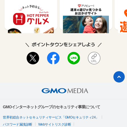
【ホットペッパーグル
遊び予約／レジャーチケ
じゃ
メ】レストラン予約
ット購入サイト「アソビ
ュー！」
85
1.5%
ポイントタウンをシェアしよう
GMOインターネットグループのセキュリティ事業について
世界初総合ネットセキュリティサービス「GMOセキュリティ24」
パスワード漏洩診断
Webサイトリスク診断