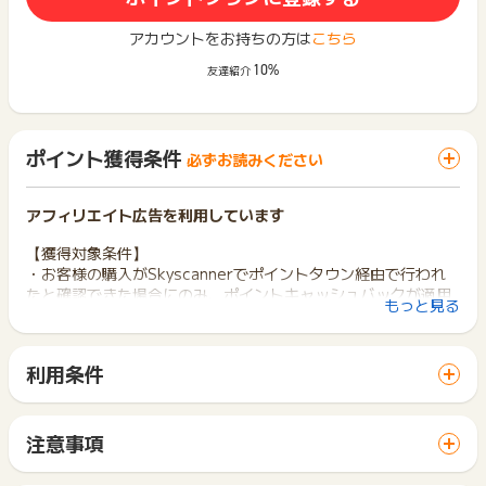
アカウントをお持ちの方は
こちら
10%
友達紹介
ポイント獲得条件
必ずお読みください
アフィリエイト広告を利用しています
【獲得対象条件】
・お客様の購入がSkyscannerでポイントタウン経由で行われ
たと確認できた場合にのみ、ポイントキャッシュバックが適用
もっと見る
されます。
・ホテルの予約は、このページに掲載されているリンクから行
い、同一セッション内で即時に完了する必要があります。セッ
利用条件
ションをまたいだ場合、ポイントキャッシュバックは適用され
「 申込をしてポイントGET 」ボタンから広告主サイトを訪問
ません。
し、ご利用ください。
・有効なホテルの予約情報が報告されるまでに最大7日かかる
サイトに移動してからお申し込みやお買い物が完了するまでの
場合があります。
注意事項
間に、同じブラウザ（※）で他のサイトに移動した場合はポイン
・ポイント還元額は、1予約あたり最大1000英国ポンド相当分
【返金・キャンセル・未利用（No-show）について】
ト獲得ができません。
までとなります。
・ポイントキャッシュバックは、航空券、ホテル、レンタカー