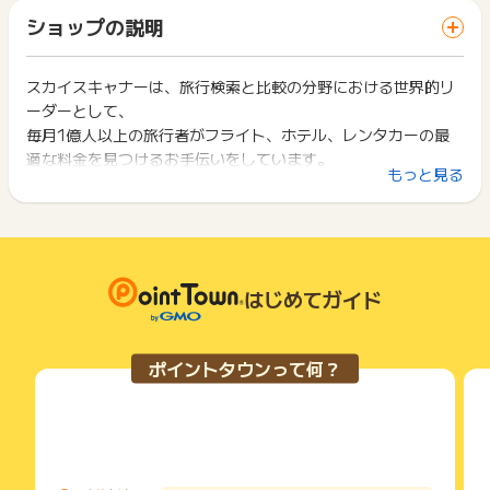
「 申込をしてポイントGET 」ボタンを押した時とサービス・
※2026年6月1日時点の為替レート換算で、日本円では約21万
の「利用完了後」に支払われます。
ショップの説明
お買い物利用時で、デバイス・ブラウザが異なる場合はポイン
4,860円となります。
・予約内容の変更があった場合、ポイントキャッシュバックの
ト獲得ができません。
金額も変更されます。またすべての予約は、予約日から2年以
内に利用される必要があります。
スカイスキャナーは、旅行検索と比較の分野における世界的リ
2回以上同じお買い物・サービスをご利用される場合は、毎回
【獲得対象外条件】
ーダーとして、
ポイントタウンに戻り、「 申込をしてポイントGET 」ボタン
・Skyscannerでの予約時に、バウチャーコード、割引コー
・ポイントキャッシュバックは、最初は異なるレートで一時的
を押してからご利用ください。
毎月1億人以上の旅行者がフライト、ホテル、レンタカーの最
ド、紹介コードを使用した場合
に記録される場合があります。正確なレートは、取引詳細が確
適な料金を見つけるお手伝いをしています。
・指定されたサプライヤー以外での予約
認された後に調整されます。
下記の事項に該当する場合、広告主側で対象外とみなし、「獲
もっと見る
ポイントキャッシュバック対象の提携サプライヤー：
得無効」となる可能性があります。
ホテル：Trip.com、Agoda、Expedia
・ポイントキャッシュバック率は予告なく変更、増減、または
私たちの使命は、旅行の計画に伴う面倒やストレスを取り除
・同一端末や同一世帯で、繰り返し利用不可のサービス・お買
※上記以外のSkyscanner掲載サプライヤーはすべて対象外です
中止される場合があります。
き、誰もが簡単かつ快適に世界を探求できるように支援するこ
い物を複数回ご利用された場合
・Skyscannerは、ウェブサイトの不正利用や違法行為を防ぐ
・他のポイントサイトや比較サイト、検索サイトなどを経由し
とです。
ために、必要と判断される措置（法的措置を含む）を取る権利
て一度でも同サービス・お買い物を利用されたことがある場合
そのために、旅行者が自分の時間とお金を最大限に活用できる
【注意事項】
を有します。
はじめてガイド
ご利用前には、Cookieの削除をおこなっていただくことを推奨
ようなツールと情報を提供しています。
・予約内容の変更があった場合、ポイントキャッシュバックの
・ポイント付与待ちのステータスになるのに1週間ほどラグが
します。
金額も変更されます。またすべての予約は、予約日から半年以
発生する可能性がございます。
内に利用される必要があります。
サービス・お買い物利用時にお電話など2つ以上の申し込み方
ポイントタウンって何？
ポイントの獲得の対象となるのは、税抜き・送料抜き価格とな
法がある場合、必ずサイト上のWEBフォームからお申し込みく
ります。
ださい。
【お問い合わせについて】
一部のサービスにつきましては、1商品につき10円単位の金額
各サービス・お買い物に掲載されている獲得条件を必ずよくお
※本広告は以下に関する調査依頼を一切お受けできません。
は切り捨てとなります。
読みください。
ポイントタウンサポートでも対応いたしかねますので、ご了承
ポイント獲得が1ポイント未満のものは切り捨てとなり、ポイ
の上ご利用ください。
ント履歴には記載されません。
お申し込みやお買い物後、利用したサイトから送られる購入完