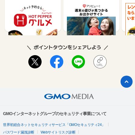
【ホットペッパーグル
遊び予約／レジャーチケ
じゃ
メ】レストラン予約
ット購入サイト「アソビ
ュー！」
85
1.5%
ポイントタウンをシェアしよう
GMOインターネットグループのセキュリティ事業について
世界初総合ネットセキュリティサービス「GMOセキュリティ24」
パスワード漏洩診断
Webサイトリスク診断