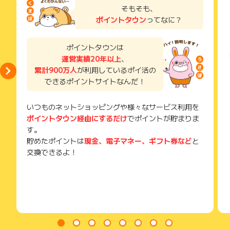
・獲得予定ポイントに反映されない
原則として広告主側のポイント等を利用して支払われた金額分
了などのメールは、ポイント獲得するまで必ず保管してくださ
そもそも、
・非承認理由
につきましては、ポイントタウンのポイント獲得の対象には含
い。
ポイントタウン
ってなに？
まれません。
獲得待ち・獲得失敗の状態でお問い合わせされる際に、該当の
※ポイントに関するお問い合わせは、
ポイントタウンのサポート
広告主が運営しているサービスの都合もしくは会員様の都合で
メールを送っていただく場合がございます。
までお問い合わせください。ポイントについて、広告主に直接
商品の交換や一部でもキャンセルされた場合、ポイントが無効
そのため、紛失・破棄された場合は対応いたしかねますので、
ポイントタウンは
お問い合わせをした場合、ポイント獲得対象外となる場合がご
になる可能性もございます。
ご注意ください。
ざいます。
運営実績20年以上
、
各サービス・お買い物の獲得ポイントや獲得条件、キャンペー
累計900万人
が利用しているポイ活の
(※) SafariやChromeなどwebサイトを表示するアプリのこと
ン期間が予告なしに変更される場合がございますが、ご利用さ
れた時点の条件が適用されます。
できるポイントサイトなんだ！
条件を達成しているかどうかは各広告主ではなく、代理店が行
っているため、広告主はポイントに関する詳細を把握しており
いつものネットショッピングや様々なサービス利用を
ません。
ポイントタウン経由にするだけ
でポイントが貯まりま
そのため、ポイントタウンのポイントに関するお問い合わせを
広告主様に直接行わないようお願いいたします。
す。
掲載中のプログラムの掲載終了日はあくまで予定となってお
貯めたポイントは
現金、電子マネー、ギフト券など
と
り、急遽終了となる場合がございます。
交換できるよ！
広告に遷移しない場合は掲載が終了となっておりポイントが獲
得できませんので、ご注意くださいませ。