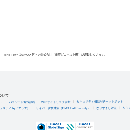
報
Point TownはGMOメディア株式会社（東証グロース上場）が運営しています。
ついて
セキュリティ相談AIチャットボット
4」
パスワード漏洩診断
Webサイトリスク診断
セキ
ュリティ byイエラエ）
サイバー攻撃対策（GMO Flatt Security）
なりすまし対策