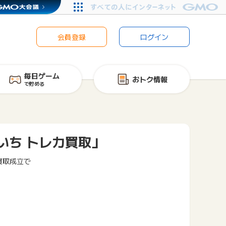
会員登録
ログイン
毎日ゲーム
おトク情報
で貯める
いち トレカ買取」
買取成立で