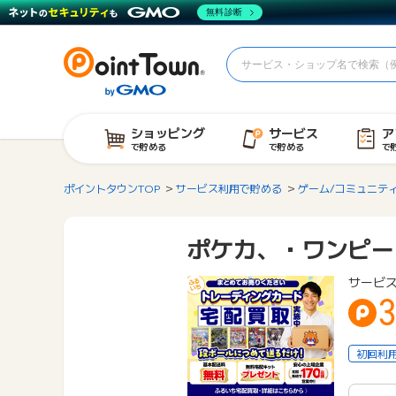
無料診断
ショッピング
サービス
ア
で貯める
で貯める
で
ポイントタウンTOP
サービス利用で貯める
ゲーム/コミュニテ
ポケカ、・ワンピー
サービス
3
初回利