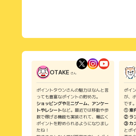
OTAKE
さん
ポイントタウンさんの魅力はなんと言
ポイ
っても豊富なポイントの貯め方。
が、
ショッピングやミニゲーム、アンケー
です
トやレシート
など。最近では移動や歩
① 案
数で稼げる機能も実装されて、幅広く
② ラ
ポイントを貯められるようになりまし
③ カ
たね！
とポ