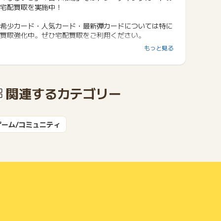
宅配買取を実施中！
希少カード・人気カード・最新弾カードについては特に
買取強化中。ぜひ宅配買取をご利用ください。
もっと見る
ふるいちの宅配買取ならご自宅から段ボールにつめて送
るだけ！
お申し込みいただければご自宅までヤマト運輸が集荷に
伺います。送料は無料！※無料配送キットもご用意でき
関連するカテゴリー
ます。
ゲーム/コミュニティ