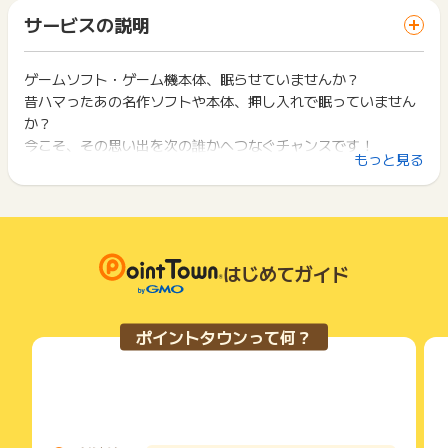
「 申込をしてポイントGET 」ボタンを押した時とサービス・
一部のサービスにつきましては、1商品につき10円単位の金額
サービスの説明
お買い物利用時で、デバイス・ブラウザが異なる場合はポイン
【お問い合わせ必要情報】
は切り捨てとなります。
ト獲得ができません。
・氏名
ポイント獲得が1ポイント未満のものは切り捨てとなり、ポイ
・申込日時
ント履歴には記載されません。
ゲームソフト・ゲーム機本体、眠らせていませんか？
2回以上同じお買い物・サービスをご利用される場合は、毎回
・メールアドレス
原則として広告主側のポイント等を利用して支払われた金額分
昔ハマったあの名作ソフトや本体、押し入れで眠っていません
ポイントタウンに戻り、「 申込をしてポイントGET 」ボタン
・電話番号
につきましては、ポイントタウンのポイント獲得の対象には含
を押してからご利用ください。
か？
・ケースコード（お申込み番号）
まれません。
今こそ、その思い出を次の誰かへつなぐチャンスです！
広告主が運営しているサービスの都合もしくは会員様の都合で
下記の事項に該当する場合、広告主側で対象外とみなし、「獲
もっと見る
※ポイントに関するお問い合わせは、
ポイントタウンのサポート
商品の交換や一部でもキャンセルされた場合、ポイントが無効
得無効」となる可能性があります。
までお問い合わせください。ポイントについて、広告主に直接
になる可能性もございます。
◆「ふるいち」「古本市場」ではゲームソフトの宅配買取を実
・同一端末や同一世帯で、繰り返し利用不可のサービス・お買
お問い合わせをした場合、ポイント獲得対象外となる場合がご
各サービス・お買い物の獲得ポイントや獲得条件、キャンペー
施中！
い物を複数回ご利用された場合
ざいます。
ン期間が予告なしに変更される場合がございますが、ご利用さ
・他のポイントサイトや比較サイト、検索サイトなどを経由し
Switch2やPS5などの最新ゲームから懐かしいファミコン、ス
れた時点の条件が適用されます。
て一度でも同サービス・お買い物を利用されたことがある場合
ーパーファミコン、メガドライブ、ゲームボーイ…などのレト
条件を達成しているかどうかは各広告主ではなく、代理店が行
はじめてガイド
ご利用前には、Cookieの削除をおこなっていただくことを推奨
ロゲームまでゲーム機本体・ソフトを高価買取いたします。
っているため、広告主はポイントに関する詳細を把握しており
します。
ません。
◆ふるいちの宅配買取ならご自宅から段ボールにつめて送るだ
そのため、ポイントタウンのポイントに関するお問い合わせを
サービス・お買い物利用時にお電話など2つ以上の申し込み方
ポイントタウンって何？
広告主様に直接行わないようお願いいたします。
け！
法がある場合、必ずサイト上のWEBフォームからお申し込みく
掲載中のプログラムの掲載終了日はあくまで予定となってお
ださい。
お申し込みいただければご自宅までヤマト運輸が集荷に伺いま
り、急遽終了となる場合がございます。
各サービス・お買い物に掲載されている獲得条件を必ずよくお
す。送料は無料です！
広告に遷移しない場合は掲載が終了となっておりポイントが獲
読みください。
※無料配送キットもご用意できます。
得できませんので、ご注意くださいませ。
お申し込みやお買い物後、利用したサイトから送られる購入完