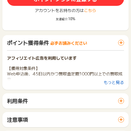
アカウントをお持ちの方は
こちら
10%
友達紹介
ポイント獲得条件
必ずお読みください
アフィリエイト広告を利用しています
【獲得対象条件】
Web申込後、45日以内かつ買取査定額1000円以上での買取成
立
もっと見る
【獲得対象外条件】
‐重複、キャンセル、申込不備、虚偽、いたずら、不正申込、ポ
利用条件
イント目的
「 申込をしてポイントGET 」ボタンから広告主サイトを訪問
‐最終的に別アフィリエイトを経由して条件達成した場合
し、ご利用ください。
‐18歳未満の方
サイトに移動してからお申し込みやお買い物が完了するまでの
‐ブラウザやデバイスをまたいだ場合
注意事項
間に、同じブラウザ（※）で他のサイトに移動した場合はポイン
‐本人確認が取れない場合
ポイントの獲得の対象となるのは、税抜き・送料抜き価格とな
ト獲得ができません。
‐すでに会員登録している場合（リピート申込不可）
ります。