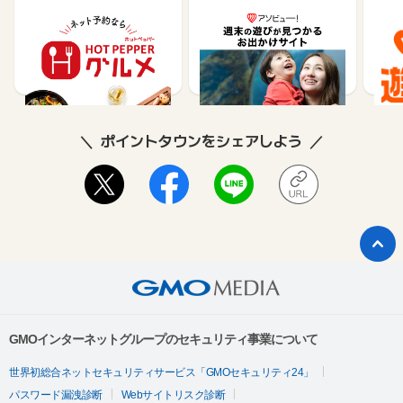
【ホットペッパーグル
遊び予約／レジャーチケ
じゃ
メ】レストラン予約
ット購入サイト「アソビ
ュー！」
85
1.5%
ポイントタウンをシェアしよう
GMOインターネットグループのセキュリティ事業について
世界初総合ネットセキュリティサービス「GMOセキュリティ24」
パスワード漏洩診断
Webサイトリスク診断