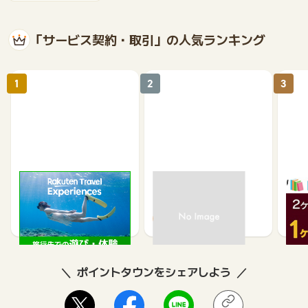
「サービス契約・取引」の人気ランキング
1
2
3
楽天トラベル観光体験
高速バスドットコム
いつ
2.5%
1.3%
ポイントタウンをシェアしよう