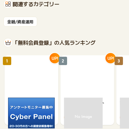
関連するカテゴリー
金融/資産運用
「無料会員登録」の人気ランキング
UP!
UP!
1
2
3
サイバーパネル
京急プレミアポイント
カウ
（新規会員登録）
750
650
500
370