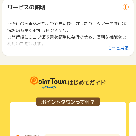
「 無料会員登録でポイントGET 」ボタンを押した時とサービ
・獲得予定ポイントに反映されない
一部のサービスにつきましては、1商品につき10円単位の金額
サービスの説明
ス・お買い物利用時で、デバイス・ブラウザが異なる場合はポ
・非承認理由
は切り捨てとなります。
イント獲得ができません。
ポイント獲得が1ポイント未満のものは切り捨てとなり、ポイ
※ポイントに関するお問い合わせは、
ポイントタウンのサポート
ント履歴には記載されません。
ご旅行のお申込みがいつでも可能になったり、ツアーの催行状
2回以上同じお買い物・サービスをご利用される場合は、毎回
までお問い合わせください。ポイントについて、広告主に直接
原則として広告主側のポイント等を利用して支払われた金額分
況をいち早くお知らせできたり、
ポイントタウンに戻り、「 無料会員登録でポイントGET 」ボ
お問い合わせをした場合、ポイント獲得対象外となる場合がご
につきましては、ポイントタウンのポイント獲得の対象には含
タンを押してからご利用ください。
ご旅行後にウェブ領収書を簡単に発行できる、便利な機能をご
ざいます。
まれません。
利用いただけます。
広告主が運営しているサービスの都合もしくは会員様の都合で
下記の事項に該当する場合、広告主側で対象外とみなし、「獲
もっと見る
商品の交換や一部でもキャンセルされた場合、ポイントが無効
得無効」となる可能性があります。
になる可能性もございます。
会員様限定のサービスなど、インターネット会員のおすすめポ
・同一端末や同一世帯で、繰り返し利用不可のサービス・お買
各サービス・お買い物の獲得ポイントや獲得条件、キャンペー
イントを詳しくご案内いたします！
い物を複数回ご利用された場合
ン期間が予告なしに変更される場合がございますが、ご利用さ
・他のポイントサイトや比較サイト、検索サイトなどを経由し
れた時点の条件が適用されます。
て一度でも同サービス・お買い物を利用されたことがある場合
条件を達成しているかどうかは各広告主ではなく、代理店が行
はじめてガイド
ご利用前には、Cookieの削除をおこなっていただくことを推奨
っているため、広告主はポイントに関する詳細を把握しており
します。
ません。
そのため、ポイントタウンのポイントに関するお問い合わせを
サービス・お買い物利用時にお電話など2つ以上の申し込み方
ポイントタウンって何？
広告主様に直接行わないようお願いいたします。
法がある場合、必ずサイト上のWEBフォームからお申し込みく
掲載中のプログラムの掲載終了日はあくまで予定となってお
ださい。
り、急遽終了となる場合がございます。
各サービス・お買い物に掲載されている獲得条件を必ずよくお
広告に遷移しない場合は掲載が終了となっておりポイントが獲
読みください。
得できませんので、ご注意くださいませ。
お申し込みやお買い物後、利用したサイトから送られる購入完