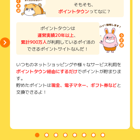
ご利用から半年以上経過している場合、ポイントに関する調査
了などのメールは、ポイント獲得するまで必ず保管してくださ
そもそも、
を承ることができません。
い。
ポイントタウン
ってなに？
あらかじめご了承ください。
獲得待ち・獲得失敗の状態でお問い合わせされる際に、該当の
メールを送っていただく場合がございます。
そのため、紛失・破棄された場合は対応いたしかねますので、
ポイントタウンは
ご注意ください。
運営実績20年以上
、
累計900万人
が利用しているポイ活の
(※) SafariやChromeなどwebサイトを表示するアプリのこと
できるポイントサイトなんだ！
いつものネットショッピングや様々なサービス利用を
ポイントタウン経由にするだけ
でポイントが貯まりま
す。
貯めたポイントは
現金、電子マネー、ギフト券など
と
交換できるよ！