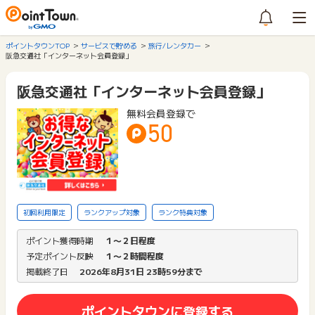
ポイントタウンTOP
サービスで貯める
旅行/レンタカー
阪急交通社「インターネット会員登録」
阪急交通社「インターネット会員登録」
無料会員登録で
50
初回利用限定
ランクアップ対象
ランク特典対象
ポイント獲得時期
１〜２日程度
予定ポイント反映
１〜２時間程度
掲載終了日
2026年8月31日 23時59分まで
ポイントタウンに登録する