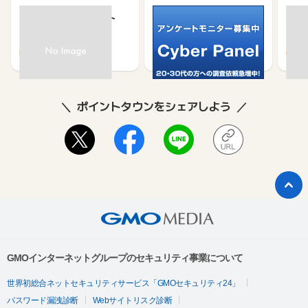
京急プレミアポイント
サイバーパネル
カウ
（新規会員登録）
650
750
370
500
ポイントタウンをシェアしよう
GMOインターネットグループのセキュリティ事業について
世界初総合ネットセキュリティサービス「GMOセキュリティ24」
パスワード漏洩診断
Webサイトリスク診断