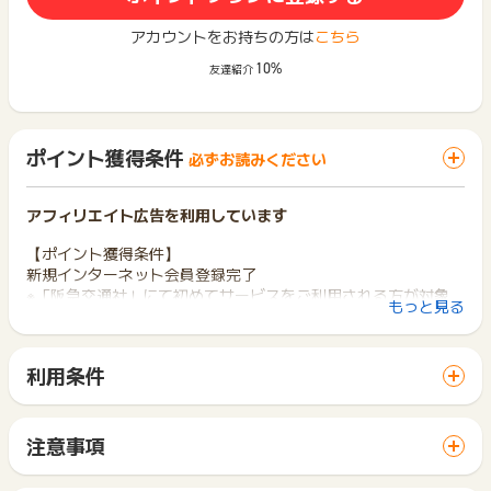
アカウントをお持ちの方は
こちら
10%
友達紹介
ポイント獲得条件
必ずお読みください
アフィリエイト広告を利用しています
【ポイント獲得条件】
新規インターネット会員登録完了
※「阪急交通社」にて初めてサービスをご利用される方が対象
もっと見る
【ポイント獲得対象外条件】
※既に登録されている方
利用条件
※登録したメールアドレスが使われていなかった場合
「 無料会員登録でポイントGET 」ボタンから広告主サイトを
訪問し、ご利用ください。
【お問い合わせについて】
サイトに移動してからお申し込みやお買い物が完了するまでの
※本広告は以下に関する調査依頼を一切お受けできません。
注意事項
間に、同じブラウザ（※）で他のサイトに移動した場合はポイン
ポイントタウンサポートでも対応いたしかねますので、ご了承
ポイントの獲得の対象となるのは、税抜き・送料抜き価格とな
ト獲得ができません。
の上ご利用ください。
ります。