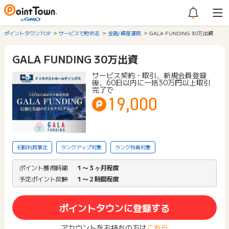
ポイントタウンTOP
サービスで貯める
金融/資産運用
GALA FUNDING 30万出資
GALA FUNDING 30万出資
サービス契約・取引、新規会員登録
後、60日以内に一括30万円以上取引
完了で
19,000
初回利用限定
ランクアップ対象
ランク特典対象
ポイント獲得時期
１〜３ヶ月程度
予定ポイント反映
１〜２時間程度
ポイントタウンに登録する
アカウントをお持ちの方は
こちら