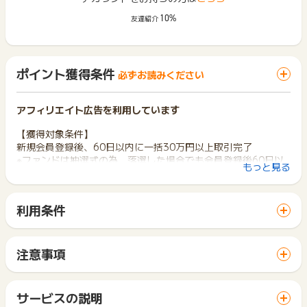
10%
友達紹介
ポイント獲得条件
必ずお読みください
アフィリエイト広告を利用しています
【獲得対象条件】
新規会員登録後、60日以内に一括30万円以上取引完了
※ファンドは抽選式の為、落選した場合でも会員登録後60日以
もっと見る
内に出資完了すれば付与対象となります。
※1万、5万出資、10万出資とのプログラムは横断できません。
31万円以上出資しても30万出資としてのポイント付与となりま
利用条件
す。
「 サイトへ行ってポイントGET 」ボタンから広告主サイトを
※ファンドへの入金が完了し、運用開始が条件となります。
訪問し、ご利用ください。
※承認期間の延長は不可となります。
サイトに移動してからお申し込みやお買い物が完了するまでの
注意事項
間に、同じブラウザ（※）で他のサイトに移動した場合はポイン
【獲得対象外条件】
ポイントの獲得の対象となるのは、税抜き・送料抜き価格とな
ト獲得ができません。
・学生の方/無職/パート/アルバイト
ります。
「 サイトへ行ってポイントGET 」ボタンを押した時とサービ
・新規会員以外の方からの申込
一部のサービスにつきましては、1商品につき10円単位の金額
サービスの説明
ス・お買い物利用時で、デバイス・ブラウザが異なる場合はポ
・虚偽の情報が登録されていた場合
は切り捨てとなります。