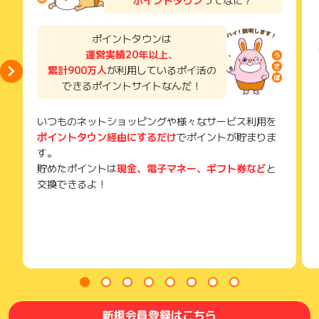
獲得待ち・獲得失敗の状態でお問い合わせされる際に、該当の
メールを送っていただく場合がございます。
そのため、紛失・破棄された場合は対応いたしかねますので、
ポイントタウンは
ご注意ください。
運営実績20年以上
、
累計900万人
が利用しているポイ活の
(※) SafariやChromeなどwebサイトを表示するアプリのこと
できるポイントサイトなんだ！
いつものネットショッピングや様々なサービス利用を
ポイントタウン経由にするだけ
でポイントが貯まりま
す。
貯めたポイントは
現金、電子マネー、ギフト券など
と
交換できるよ！
新規会員登録はこちら