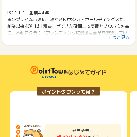
イント獲得ができません。
・過去にGALA FUNDINGのサービスを利用したことのある方
ポイント獲得が1ポイント未満のものは切り捨てとなり、ポイ
・取引の際に一括30万円以上取引完了に至らなかった場合
ント履歴には記載されません。
POINT 1 創業44年
2回以上同じお買い物・サービスをご利用される場合は、毎回
・登録情報の不備、サービス事業者が不正登録と判断した場
原則として広告主側のポイント等を利用して支払われた金額分
東証プライム市場に上場するFJネクストホールディングスが、
ポイントタウンに戻り、「 サイトへ行ってポイントGET 」ボ
合。
につきましては、ポイントタウンのポイント獲得の対象には含
タンを押してからご利用ください。
創業以来40年以上積み上げてきた確固たる実績とノウハウを基
・キャンセル、返金をされた方
まれません。
に、不動産クラウドファンディングに最適な商品を厳選してい
・20歳未満の方からの申込
広告主が運営しているサービスの都合もしくは会員様の都合で
下記の事項に該当する場合、広告主側で対象外とみなし、「獲
もっと見る
※登録から出資完了まで審査等も発生しますので審査中に募集期
ます。
商品の交換や一部でもキャンセルされた場合、ポイントが無効
得無効」となる可能性があります。
間が終了しても延長は不可となりますので余裕を持って登録く
になる可能性もございます。
・同一端末や同一世帯で、繰り返し利用不可のサービス・お買
ださいませ
各サービス・お買い物の獲得ポイントや獲得条件、キャンペー
POINT 2 入居率約99%※
い物を複数回ご利用された場合
ン期間が予告なしに変更される場合がございますが、ご利用さ
・他のポイントサイトや比較サイト、検索サイトなどを経由し
ロケーション、デザイン、快適性、安全性など、居住者目線の
【お問い合わせ必要情報】
れた時点の条件が適用されます。
て一度でも同サービス・お買い物を利用されたことがある場合
企画･開発を徹底しており、テレビCMをはじめとしたブランデ
メールアドレス、申込日時、ユーザー識別子、名前、電話番号
条件を達成しているかどうかは各広告主ではなく、代理店が行
はじめてガイド
ご利用前には、Cookieの削除をおこなっていただくことを推奨
ィング戦略やグループ一体となったきめ細かい管理サポート
っているため、広告主はポイントに関する詳細を把握しており
します。
※ポイントに関するお問い合わせは、
ポイントタウンのサポート
で、高い入居率を実現しています。
ません。
までお問い合わせください。ポイントについて、広告主に直接
※空室１日目から空室としてカウントし、入居率を算出。（202
そのため、ポイントタウンのポイントに関するお問い合わせを
サービス・お買い物利用時にお電話など2つ以上の申し込み方
お問い合わせをした場合、ポイント獲得対象外となる場合がご
ポイントタウンって何？
広告主様に直接行わないようお願いいたします。
4年3月末現在）
法がある場合、必ずサイト上のWEBフォームからお申し込みく
ざいます。
掲載中のプログラムの掲載終了日はあくまで予定となってお
ださい。
り、急遽終了となる場合がございます。
各サービス・お買い物に掲載されている獲得条件を必ずよくお
POINT3 1口1万円〜
広告に遷移しない場合は掲載が終了となっておりポイントが獲
読みください。
1口1万円から投資が可能で、初心者の方でも手軽に、不動産投
得できませんので、ご注意くださいませ。
資ができます。また、契約書への署名捺印など紙での手続きは
お申し込みやお買い物後、利用したサイトから送られる購入完
一切不要で、登録から投資、利益分配まですべてインターネッ
了などのメールは、ポイント獲得するまで必ず保管してくださ
そもそも、
い。
ト上で完結します。
ポイントタウン
ってなに？