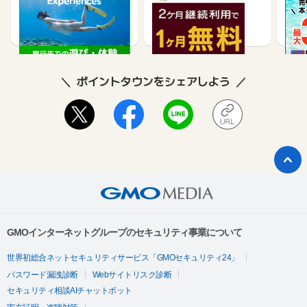
買取
2.5%
990
ポイントタウンをシェアしよう
GMOインターネットグループのセキュリティ事業について
世界初総合ネットセキュリティサービス「GMOセキュリティ24」
パスワード漏洩診断
Webサイトリスク診断
セキュリティ相談AIチャットボット