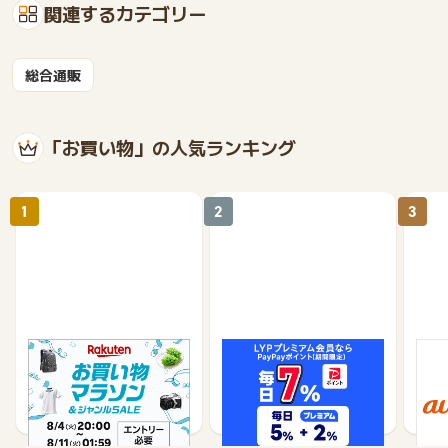
関連するカテゴリー
総合通販
「お買い物」の人気ランキング
1
2
3
楽天市場
Yahoo!ショッピング
au 
（旧：
1%
1%