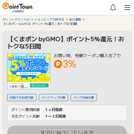
ポイントタウンTOP
ショッピングで貯める
総合通販
【くまポン byGMO】ポイント5%還元！おトクな5日間
【くまポン byGMO】ポイント5%還元！お
トクな5日間
お買い物、有償クーポン購入完了で
3%
何度でも利用可能
ランクアップ対象
ランク特典対象
ポイント獲得時期
１ヶ月程度
予定ポイント反映
１〜２日程度
すでに終了しています