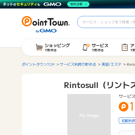
無料診断
ショッピング
サービス
ア
で貯める
で貯める
で
ポイントタウンTOP
サービス利用で貯める
美容/エステ
Rin
Rintosull（リン
サービ
1
初回利