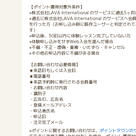
【ポイント獲得対象外条件】
※株式会社LAVA International のサービスに
※過去に株式会社LAVA International のサ
を行った方（お申し込み時に既存ユーザーと判定されて
す）
※申込後、30日以内に体験レッスン完了していない方
※体験申し込みをせずWeb入会を選んだ場合
※不備・不正・虚偽・重複・いたずら・キャンセル
※その他お申込内容に不備がある場合
【お問い合わせ必要情報】
★来店日もしくは入会日
★電話番号
★来店予約時に発行される会員番号
・お問い合わせ内容
・識別子
・広告ID、広告名
・登録メールアドレス
・申込者氏名
・申込日
・注文完了メール
※ポイントに関するお問い合わせは、
ポイントタウンの