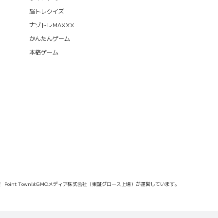
脳トレクイズ
ナゾトレMAXXX
かんたんゲーム
本格ゲーム
報
Point TownはGMOメディア株式会社（東証グロース上場）が運営しています。