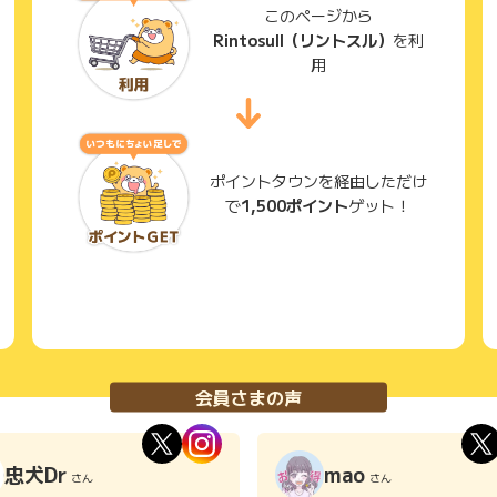
このページから
Rintosull（リントスル）
を利
用
ポイントタウンを経由しただけ
で
1,500ポイント
ゲット！
会員さまの声
忠犬Dr
mao
さん
さん