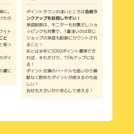
婦に。
ポイントタウンの凄いところは
会員ラ
けたの
ンクアップを目指しやすい！
承認回数は、モニターも対象だしショ
サイト
ッピングも対象で、1番凄いのは同じ
こと
ショップの承認も回数にカウントされ
と知っ
ること！
あとは半年に5000ポイント獲得でき
のポイ
れば、それだけで、15%アップにな
る！
の虜に
ポイント交換のハードルも低いから無
駄なく貯めたポイントが使えるのも嬉
しい！
会社も大きいから安心して使える！