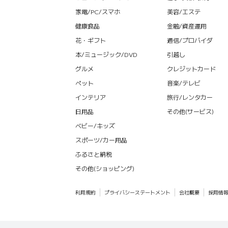
家電/PC/スマホ
美容/エステ
健康食品
金融/資産運用
花・ギフト
通信/プロバイダ
本/ミュージック/DVD
引越し
グルメ
クレジットカード
ペット
音楽/テレビ
インテリア
旅行/レンタカー
日用品
その他(サービス)
ベビー/キッズ
スポーツ/カー用品
ふるさと納税
その他(ショッピング)
利用規約
プライバシーステートメント
会社概要
採用情