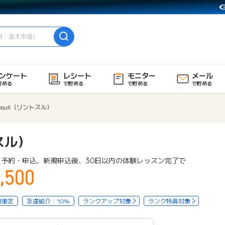
ンケート
レシート
モニター
メール
貯める
で貯める
で貯める
で貯める
tosull（リントスル）
トスル）
ス予約・申込、新規申込後、30日以内の体験レッスン完了で
,500
用限定
友達紹介：10%
ランクアップ対象
ランク特典対象