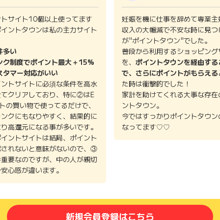
ントサイト10個以上使ってます
妊娠を機に仕事を辞めて専業主
ポイントタウンは私の主力サイト
収入の大幅減で不安な時に見つ
。
が"ポイントタウン"でした。
件多い
普段から利用するショッピング
ンク制度でポイント最大＋15%
を、
ポイントタウンを経由する
スタマー対応がいい
で、さらにポイントがもらえる
イントサイトに必須な条件を高水
た時は衝撃的でした！
全てクリアしており、特に②はE
家計を助けてくれる大事な存在
イトの買い物で使ってるだけで、
ントタウン。
ランクにもなりやすく、結果的に
今ではすっかりポイントタウン
より高還元になる事が多いです。
なってます♡♡
ポイントサイトは結局、ポイント
認されないと意味がないので、③
番重要なのですが、中の人が親切
で安心感が違います。
新規会員登録はこちら