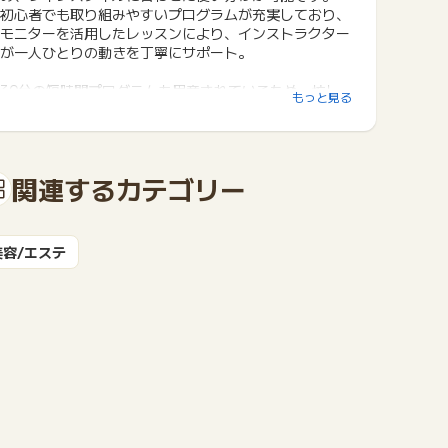
初心者でも取り組みやすいプログラムが充実しており、
モニターを活用したレッスンにより、インストラクター
が一人ひとりの動きを丁寧にサポート。
30分の短時間プログラムも用意されているため、忙し
もっと見る
い方でも無理なく継続できます。
スタジオは全国240店舗以上を展開し、駅近立地が多く
通いやすさも魅力。
関連するカテゴリー
さらに、女性目線にこだわった快適な空間設計や、一部
プランでは暗闇キックボクシングの利用も可能など、幅
広いニーズに対応しています。
美容/エステ