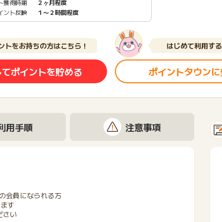
ト獲得時期
２ヶ月程度
イント反映
１〜２時間程度
ントをお持ちの方はこちら！
はじめて利用する
してポイントを貯める
ポイントタウンに
利用手順
注意事項
ービスの会員になられる方
ります
ださい