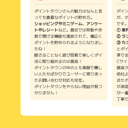
ポイントタウンさんの魅力はなんと言
ポイ
っても豊富なポイントの貯め方。
が、
ショッピングやミニゲーム、アンケー
です
トやレシート
など。最近では移動や歩
① 案
数で稼げる機能も実装されて、幅広く
② ラ
ポイントを貯められるようになりまし
③ カ
たね！
とポ
飽きることなく遊び感覚で楽しくポイ
準で
活に取り組めるのは最高！
Cサ
ポイントタウンの中の人も素敵で優し
最高
い人たちばかりでユーザーに寄り添っ
他社
たお問い合わせ対応も完璧。
また
ポイントタウンをやらない理由が見つ
が承
かりません！
が一
丁寧