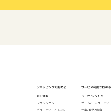
ショッピングで貯める
サービス利用で貯める
総合通販
クーポン/グルメ
ファッション
ゲーム/コミュニティ
ビューティー/コスメ
仕事/資格/教育