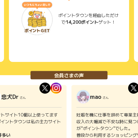
ポイントタウンを経由しただけ
で
14,200ポイント
ゲット！
会員さまの声
忠犬Dr
mao
さん
さん
ントサイト10個以上使ってます
妊娠を機に仕事を辞めて専業主
ポイントタウンは私の主力サイト
収入の大幅減で不安な時に見つ
。
が"ポイントタウン"でした。
件多い
普段から利用するショッピング