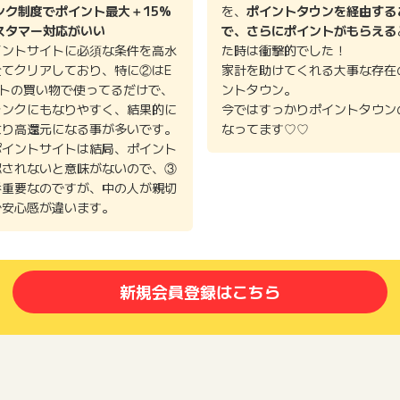
ンク制度でポイント最大＋15%
を、
ポイントタウンを経由する
スタマー対応がいい
で、さらにポイントがもらえる
イントサイトに必須な条件を高水
た時は衝撃的でした！
全てクリアしており、特に②はE
家計を助けてくれる大事な存在
イトの買い物で使ってるだけで、
ントタウン。
ランクにもなりやすく、結果的に
今ではすっかりポイントタウン
より高還元になる事が多いです。
なってます♡♡
ポイントサイトは結局、ポイント
認されないと意味がないので、③
番重要なのですが、中の人が親切
で安心感が違います。
新規会員登録はこちら