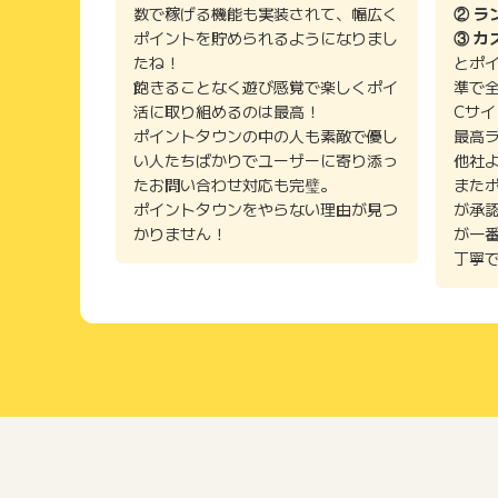
数で稼げる機能も実装されて、幅広く
② ラ
ポイントを貯められるようになりまし
③ カ
たね！
とポ
飽きることなく遊び感覚で楽しくポイ
準で
活に取り組めるのは最高！
Cサ
ポイントタウンの中の人も素敵で優し
最高
い人たちばかりでユーザーに寄り添っ
他社
たお問い合わせ対応も完璧。
また
ポイントタウンをやらない理由が見つ
が承
かりません！
が一
丁寧