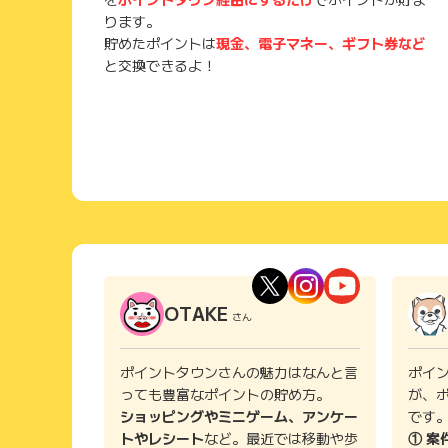
ります。
貯めたポイントは
現金、電子マネー、ギフト券など
と交換できるよ！
OTAKE
さん
ポイントタウンさんの魅力はなんと言
ポイ
っても豊富なポイントの貯め方。
が、
ショッピングやミニゲーム、アンケー
です
トやレシート
など。最近では移動や歩
① 案