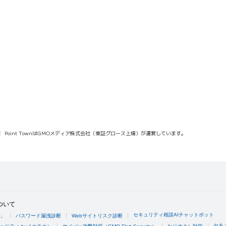
報
Point TownはGMOメディア株式会社（東証グロース上場）が運営しています。
ついて
セキュリティ相談AIチャットボット
4」
パスワード漏洩診断
Webサイトリスク診断
セキ