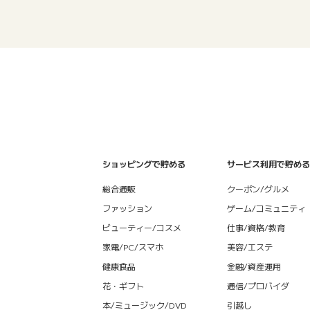
ショッピングで貯める
サービス利用で貯める
総合通販
クーポン/グルメ
ファッション
ゲーム/コミュニティ
ビューティー/コスメ
仕事/資格/教育
家電/PC/スマホ
美容/エステ
健康食品
金融/資産運用
花・ギフト
通信/プロバイダ
本/ミュージック/DVD
引越し