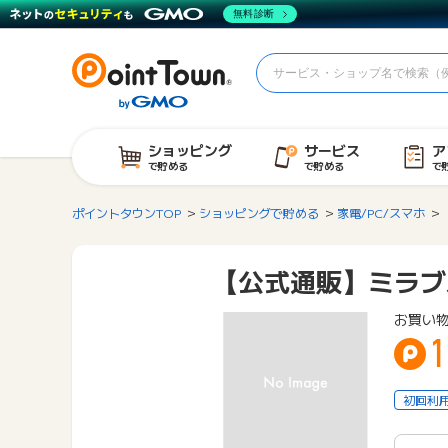
無料診断
ショッピング
サービス
ア
で貯める
で貯める
で
ポイントタウンTOP
ショッピングで貯める
家電/PC/スマホ
【公式通販】ミラブル
お買い
1
初回利