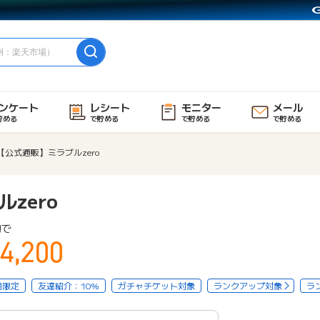
ンケート
レシート
モニター
メール
貯める
で貯める
で貯める
で貯める
【公式通販】ミラブルzero
zero
物で
4,200
用限定
友達紹介：10%
ガチャチケット対象
ランクアップ対象
ラ