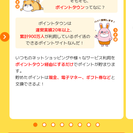
そもそも、
り、急遽終了となる場合がございます。
い。
ポイントタウン
ってなに？
広告に遷移しない場合は掲載が終了となっておりポイントが獲
獲得待ち・獲得失敗の状態でお問い合わせされる際に、該当の
得できませんので、ご注意くださいませ。
メールを送っていただく場合がございます。
そのため、紛失・破棄された場合は対応いたしかねますので、
ポイントタウンは
ご注意ください。
運営実績20年以上
、
累計900万人
が利用しているポイ活の
(※) SafariやChromeなどwebサイトを表示するアプリのこと
できるポイントサイトなんだ！
いつものネットショッピングや様々なサービス利用を
ポイントタウン経由にするだけ
でポイントが貯まりま
す。
貯めたポイントは
現金、電子マネー、ギフト券など
と
交換できるよ！