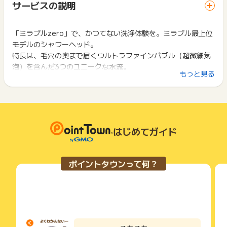
非承認理由のお問い合わせは、判定日から2カ月以内にポイン
サービスの説明
ス・お買い物利用時で、デバイス・ブラウザが異なる場合はポ
【お問い合わせ必要情報】
トタウンサポートヘお問い合わせください。
イント獲得ができません。
・お問い合わせ内容
・識別子
ポイントの獲得の対象となるのは、税抜き・送料抜き価格とな
「ミラブルzero」で、かつてない洗浄体験を。ミラブル最上位
2回以上同じお買い物・サービスをご利用される場合は、毎回
・広告ID、広告名
ります。
モデルのシャワーヘッド。
ポイントタウンに戻り、「 ショッピングでポイントGET 」ボ
・登録メールアドレス
一部のサービスにつきましては、1商品につき10円単位の金額
タンを押してからご利用ください。
特長は、毛穴の奥まで届くウルトラファインバブル（超微細気
・申込者氏名
は切り捨てとなります。
泡）を含んだ3つのユニークな水流。
・申込日
ポイント獲得が1ポイント未満のものは切り捨てとなり、ポイ
下記の事項に該当する場合、広告主側で対象外とみなし、「獲
もっと見る
・注文完了メール
ント履歴には記載されません。
これまでにないスッキリとした洗い上がりで、ワンランク上の
得無効」となる可能性があります。
原則として広告主側のポイント等を利用して支払われた金額分
バスタイムを実現します。
・同一端末や同一世帯で、繰り返し利用不可のサービス・お買
※ポイントに関するお問い合わせは、
ポイントタウンのサポート
につきましては、ポイントタウンのポイント獲得の対象には含
美しさを追求するあなたへ、感動の洗浄力をお届けします。
い物を複数回ご利用された場合
までお問い合わせください。ポイントについて、広告主に直接
まれません。
・他のポイントサイトや比較サイト、検索サイトなどを経由し
お問い合わせをした場合、ポイント獲得対象外となる場合がご
広告主が運営しているサービスの都合もしくは会員様の都合で
て一度でも同サービス・お買い物を利用されたことがある場合
ざいます。
商品の交換や一部でもキャンセルされた場合、ポイントが無効
はじめてガイド
ご利用前には、Cookieの削除をおこなっていただくことを推奨
になる可能性もございます。
します。
各サービス・お買い物の獲得ポイントや獲得条件、キャンペー
ン期間が予告なしに変更される場合がございますが、ご利用さ
サービス・お買い物利用時にお電話など2つ以上の申し込み方
ポイントタウンって何？
れた時点の条件が適用されます。
法がある場合、必ずサイト上のWEBフォームからお申し込みく
条件を達成しているかどうかは各広告主ではなく、代理店が行
ださい。
っているため、広告主はポイントに関する詳細を把握しており
各サービス・お買い物に掲載されている獲得条件を必ずよくお
ません。
読みください。
そのため、ポイントタウンのポイントに関するお問い合わせを
広告主様に直接行わないようお願いいたします。
お申し込みやお買い物後、利用したサイトから送られる購入完
掲載中のプログラムの掲載終了日はあくまで予定となってお
了などのメールは、ポイント獲得するまで必ず保管してくださ