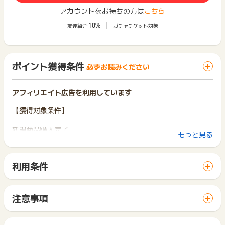
アカウントをお持ちの方は
こちら
10%
友達紹介
ガチャチケット対象
ポイント獲得条件
必ずお読みください
アフィリエイト広告を利用しています
【獲得対象条件】
新規商品購入完了
もっと見る
※初めて「ミラブルzero」をご購入される方
※複数点ご購入された場合もポイント付与は一律となります
利用条件
【獲得対象外条件】
「 ショッピングでポイントGET 」ボタンから広告主サイトを
訪問し、ご利用ください。
※過去に「ミラブルzero」をご購入したことがある方
サイトに移動してからお申し込みやお買い物が完了するまでの
※商品を返品された方
注意事項
間に、同じブラウザ（※）で他のサイトに移動した場合はポイン
※不備・不正・虚偽・重複・いたずら・キャンセル
獲得予定ポイントに反映されない場合は、お申し込み日から2
ト獲得ができません。
※その他お申込内容に不備がある場合
か月以内、
「 ショッピングでポイントGET 」ボタンを押した時とサービ