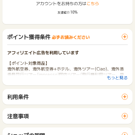
アカウントをお持ちの方は
こちら
10%
友達紹介
ポイント獲得条件
必ずお読みください
アフィリエイト広告を利用しています
【ポイント対象商品】
海外航空券、海外航空券+ホテル、海外ツアー(Ciao)、海外添
乗員同行ツアー(impresso)国内ツアー(飛行機利用ツアー、鉄
もっと見る
道利用ツアーを含む)、国内バスツアー(日帰りバスツアー、宿
泊バスツアーを含む)、国内航空券+ホテル(国内ダイナミックパ
ッケージ)、オンライン体験ツアー
利用条件
「 サイトへ行ってポイントGET 」ボタンから広告主サイトを
※海外オプショナルツアー(現地ツアー)単体、海外ホテル単体、
訪問し、ご利用ください。
国内鉄道+ホテル、国内航空券単体、国内ホテル単体、国内レ
サイトに移動してからお申し込みやお買い物が完了するまでの
ンタカー、旅行保険、モバイルWi-Fiレンタル、お土産宅配 な
注意事項
間に、同じブラウザ（※）で他のサイトに移動した場合はポイン
ど、「ポイント対象商品」に記載のあるもの以外は全てポイン
ポイントの獲得の対象となるのは、税抜き・送料抜き価格とな
ト獲得ができません。
ト獲得対象外です。
ります。
「 サイトへ行ってポイントGET 」ボタンを押した時とサービ
一部のサービスにつきましては、1商品につき10円単位の金額
ショップの説明