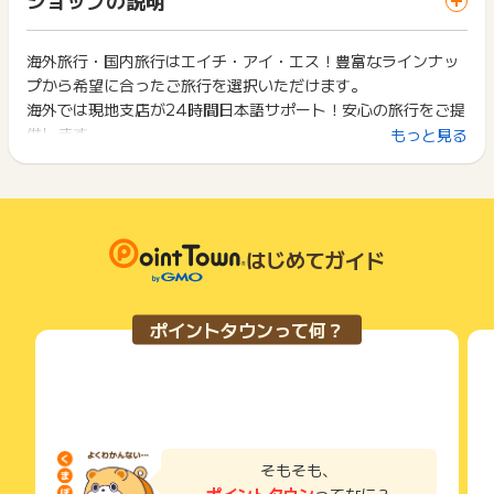
ス・お買い物利用時で、デバイス・ブラウザが異なる場合はポ
※ポイント確定まで、最大で400日程度かかる場合がございま
は切り捨てとなります。
イント獲得ができません。
す。
ポイント獲得が1ポイント未満のものは切り捨てとなり、ポイ
ント履歴には記載されません。
海外旅行・国内旅行はエイチ・アイ・エス！豊富なラインナッ
2回以上同じお買い物・サービスをご利用される場合は、毎回
※ポイントに関するお問い合わせは、
ポイントタウンサポート
ま
原則として広告主側のポイント等を利用して支払われた金額分
プから希望に合ったご旅行を選択いただけます。
ポイントタウンに戻り、「 サイトへ行ってポイントGET 」ボ
でお問い合わせください。
につきましては、ポイントタウンのポイント獲得の対象には含
タンを押してからご利用ください。
海外では現地支店が24時間日本語サポート！安心の旅行をご提
ポイントについて、広告主に直接お問い合わせをした場合、ポ
まれません。
供します。
もっと見る
イント獲得対象外となる場合がございます。
広告主が運営しているサービスの都合もしくは会員様の都合で
下記の事項に該当する場合、広告主側で対象外とみなし、「獲
商品の交換や一部でもキャンセルされた場合、ポイントが無効
得無効」となる可能性があります。
※ポイントに関するお問い合わせは、
ポイントタウンのサポート
になる可能性もございます。
・同一端末や同一世帯で、繰り返し利用不可のサービス・お買
までお問い合わせください。ポイントについて、広告主に直接
各サービス・お買い物の獲得ポイントや獲得条件、キャンペー
い物を複数回ご利用された場合
お問い合わせをした場合、ポイント獲得対象外となる場合がご
ン期間が予告なしに変更される場合がございますが、ご利用さ
・他のポイントサイトや比較サイト、検索サイトなどを経由し
ざいます。
れた時点の条件が適用されます。
て一度でも同サービス・お買い物を利用されたことがある場合
はじめてガイド
条件を達成しているかどうかは各広告主ではなく、代理店が行
ご利用前には、Cookieの削除をおこなっていただくことを推奨
っているため、広告主はポイントに関する詳細を把握しており
します。
ません。
ポイントタウンって何？
そのため、ポイントタウンのポイントに関するお問い合わせを
サービス・お買い物利用時にお電話など2つ以上の申し込み方
広告主様に直接行わないようお願いいたします。
法がある場合、必ずサイト上のWEBフォームからお申し込みく
掲載中のプログラムの掲載終了日はあくまで予定となってお
ださい。
り、急遽終了となる場合がございます。
各サービス・お買い物に掲載されている獲得条件を必ずよくお
広告に遷移しない場合は掲載が終了となっておりポイントが獲
読みください。
得できませんので、ご注意くださいませ。
お申し込みやお買い物後、利用したサイトから送られる購入完
そもそも、
了などのメールは、ポイント獲得するまで必ず保管してくださ