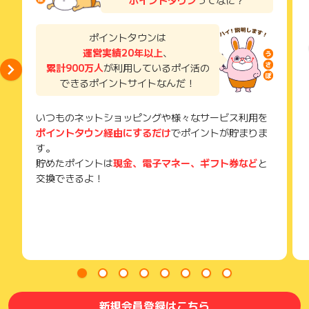
ポイントタウン
ってなに？
い。
獲得待ち・獲得失敗の状態でお問い合わせされる際に、該当の
メールを送っていただく場合がございます。
ポイントタウンは
そのため、紛失・破棄された場合は対応いたしかねますので、
運営実績20年以上
、
ご注意ください。
累計900万人
が利用しているポイ活の
(※) SafariやChromeなどwebサイトを表示するアプリのこと
できるポイントサイトなんだ！
いつものネットショッピングや様々なサービス利用を
ポイントタウン経由にするだけ
でポイントが貯まりま
す。
貯めたポイントは
現金、電子マネー、ギフト券など
と
交換できるよ！
新規会員登録はこちら