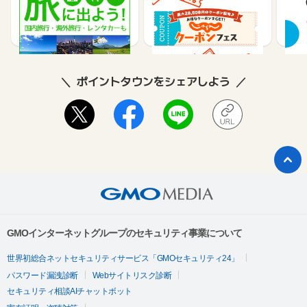
テル
1%
1.2%
2
ポイントタウンをシェアしよう
GMOインターネットグループのセキュリティ事業について
世界初総合ネットセキュリティサービス「GMOセキュリティ24」
パスワード漏洩診断
Webサイトリスク診断
セキュリティ相談AIチャットボット