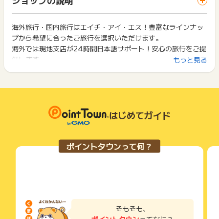
ス・お買い物利用時で、デバイス・ブラウザが異なる場合はポ
※ポイント確定まで、最大で400日程度かかる場合がございま
は切り捨てとなります。
イント獲得ができません。
す。
ポイント獲得が1ポイント未満のものは切り捨てとなり、ポイ
ント履歴には記載されません。
海外旅行・国内旅行はエイチ・アイ・エス！豊富なラインナッ
2回以上同じお買い物・サービスをご利用される場合は、毎回
※ポイントに関するお問い合わせは、
ポイントタウンサポート
ま
原則として広告主側のポイント等を利用して支払われた金額分
プから希望に合ったご旅行を選択いただけます。
ポイントタウンに戻り、「 サイトへ行ってポイントGET 」ボ
でお問い合わせください。
につきましては、ポイントタウンのポイント獲得の対象には含
タンを押してからご利用ください。
海外では現地支店が24時間日本語サポート！安心の旅行をご提
ポイントについて、広告主に直接お問い合わせをした場合、ポ
まれません。
供します。
もっと見る
イント獲得対象外となる場合がございます。
広告主が運営しているサービスの都合もしくは会員様の都合で
下記の事項に該当する場合、広告主側で対象外とみなし、「獲
商品の交換や一部でもキャンセルされた場合、ポイントが無効
得無効」となる可能性があります。
※ポイントに関するお問い合わせは、
ポイントタウンのサポート
になる可能性もございます。
・同一端末や同一世帯で、繰り返し利用不可のサービス・お買
までお問い合わせください。ポイントについて、広告主に直接
各サービス・お買い物の獲得ポイントや獲得条件、キャンペー
い物を複数回ご利用された場合
お問い合わせをした場合、ポイント獲得対象外となる場合がご
ン期間が予告なしに変更される場合がございますが、ご利用さ
・他のポイントサイトや比較サイト、検索サイトなどを経由し
ざいます。
れた時点の条件が適用されます。
て一度でも同サービス・お買い物を利用されたことがある場合
はじめてガイド
条件を達成しているかどうかは各広告主ではなく、代理店が行
ご利用前には、Cookieの削除をおこなっていただくことを推奨
っているため、広告主はポイントに関する詳細を把握しており
します。
ません。
ポイントタウンって何？
そのため、ポイントタウンのポイントに関するお問い合わせを
サービス・お買い物利用時にお電話など2つ以上の申し込み方
広告主様に直接行わないようお願いいたします。
法がある場合、必ずサイト上のWEBフォームからお申し込みく
掲載中のプログラムの掲載終了日はあくまで予定となってお
ださい。
り、急遽終了となる場合がございます。
各サービス・お買い物に掲載されている獲得条件を必ずよくお
広告に遷移しない場合は掲載が終了となっておりポイントが獲
読みください。
得できませんので、ご注意くださいませ。
お申し込みやお買い物後、利用したサイトから送られる購入完
そもそも、
了などのメールは、ポイント獲得するまで必ず保管してくださ