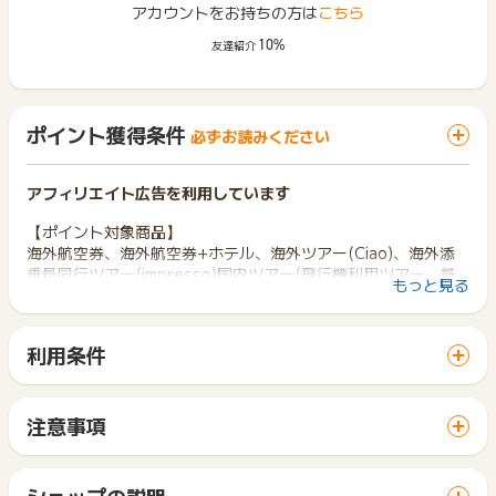
アカウントをお持ちの方は
こちら
10%
友達紹介
ポイント獲得条件
必ずお読みください
アフィリエイト広告を利用しています
【ポイント対象商品】
海外航空券、海外航空券+ホテル、海外ツアー(Ciao)、海外添
乗員同行ツアー(impresso)国内ツアー(飛行機利用ツアー、鉄
もっと見る
道利用ツアーを含む)、国内バスツアー(日帰りバスツアー、宿
泊バスツアーを含む)、国内航空券+ホテル(国内ダイナミックパ
ッケージ)、オンライン体験ツアー
利用条件
「 サイトへ行ってポイントGET 」ボタンから広告主サイトを
※海外オプショナルツアー(現地ツアー)単体、海外ホテル単体、
訪問し、ご利用ください。
国内鉄道+ホテル、国内航空券単体、国内ホテル単体、国内レ
サイトに移動してからお申し込みやお買い物が完了するまでの
ンタカー、旅行保険、モバイルWi-Fiレンタル、お土産宅配 な
注意事項
間に、同じブラウザ（※）で他のサイトに移動した場合はポイン
ど、「ポイント対象商品」に記載のあるもの以外は全てポイン
ポイントの獲得の対象となるのは、税抜き・送料抜き価格とな
ト獲得ができません。
ト獲得対象外です。
ります。
「 サイトへ行ってポイントGET 」ボタンを押した時とサービ
一部のサービスにつきましては、1商品につき10円単位の金額
ショップの説明