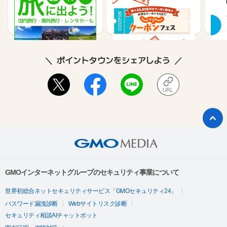
テル
1%
1.2%
2
ポイントタウンをシェアしよう
GMOインターネットグループのセキュリティ事業について
世界初総合ネットセキュリティサービス「GMOセキュリティ24」
パスワード漏洩診断
Webサイトリスク診断
セキュリティ相談AIチャットボット