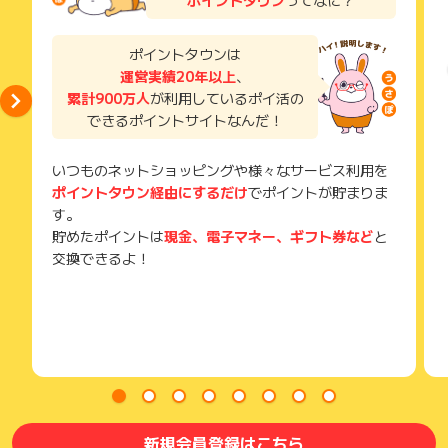
ポイントタウン
ってなに？
い。
獲得待ち・獲得失敗の状態でお問い合わせされる際に、該当の
メールを送っていただく場合がございます。
ポイントタウンは
そのため、紛失・破棄された場合は対応いたしかねますので、
運営実績20年以上
、
ご注意ください。
累計900万人
が利用しているポイ活の
(※) SafariやChromeなどwebサイトを表示するアプリのこと
できるポイントサイトなんだ！
いつものネットショッピングや様々なサービス利用を
ポイントタウン経由にするだけ
でポイントが貯まりま
す。
貯めたポイントは
現金、電子マネー、ギフト券など
と
交換できるよ！
新規会員登録はこちら