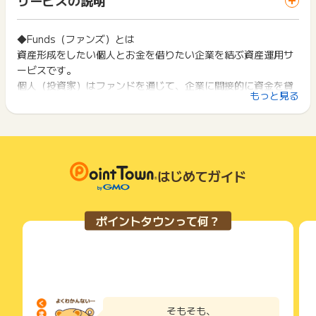
お買い物利用時で、デバイス・ブラウザが異なる場合はポイン
・虚偽・不正・架空・いたずら・申込み不備
は切り捨てとなります。
ト獲得ができません。
・キャンセル・データ重複などは不可
ポイント獲得が1ポイント未満のものは切り捨てとなり、ポイ
ント履歴には記載されません。
◆Funds（ファンズ）とは
2回以上同じお買い物・サービスをご利用される場合は、毎回
【お問い合わせについて】
原則として広告主側のポイント等を利用して支払われた金額分
資産形成をしたい個人とお金を借りたい企業を結ぶ資産運用サ
ポイントタウンに戻り、「 口座開設でポイントGET 」ボタン
・獲得予定ポイントに反映されない場合は申込みをした日から
につきましては、ポイントタウンのポイント獲得の対象には含
を押してからご利用ください。
ービスです。
90日以内
まれません。
個人（投資家）はファンドを通じて、企業に間接的に資金を貸
・非承認理由は非承認確定日から90日以内
広告主が運営しているサービスの都合もしくは会員様の都合で
下記の事項に該当する場合、広告主側で対象外とみなし、「獲
もっと見る
に下記項目をご記入の上お問い合わせください。
し付け、その利息をもとに分配金を得て、資産を増やすことが
商品の交換や一部でもキャンセルされた場合、ポイントが無効
得無効」となる可能性があります。
になる可能性もございます。
出来ます。
・同一端末や同一世帯で、繰り返し利用不可のサービス・お買
・調査フォーマット項目
各サービス・お買い物の獲得ポイントや獲得条件、キャンペー
また、一度投資を行えば、基本的にはファンドの満期が訪れる
い物を複数回ご利用された場合
・申込日時、メールアドレス
ン期間が予告なしに変更される場合がございますが、ご利用さ
・他のポイントサイトや比較サイト、検索サイトなどを経由し
まで待つだけで良いので、「投資は難しくて分からない」「忙
れた時点の条件が適用されます。
て一度でも同サービス・お買い物を利用されたことがある場合
しいから相場に振り回されたくない！」といった悩みにも応え
※ポイントに関するお問い合わせは、
ポイントタウンのサポート
条件を達成しているかどうかは各広告主ではなく、代理店が行
はじめてガイド
ご利用前には、Cookieの削除をおこなっていただくことを推奨
までお問い合わせください。ポイントについて、広告主に直接
られます。
っているため、広告主はポイントに関する詳細を把握しており
します。
お問い合わせをした場合、ポイント獲得対象外となる場合がご
ません。
ざいます。
Fundsに参加する企業はFundsを運営するファンズ株式会社の
そのため、ポイントタウンのポイントに関するお問い合わせを
サービス・お買い物利用時にお電話など2つ以上の申し込み方
ポイントタウンって何？
広告主様に直接行わないようお願いいたします。
審査を通過した企業のみで構成されており、元本割れ・分配遅
法がある場合、必ずサイト上のWEBフォームからお申し込みく
掲載中のプログラムの掲載終了日はあくまで予定となってお
ださい。
延は0件となっております。
り、急遽終了となる場合がございます。
各サービス・お買い物に掲載されている獲得条件を必ずよくお
※2026年1月8日時点の実績であり、将来の運用成果等を保証す
広告に遷移しない場合は掲載が終了となっておりポイントが獲
読みください。
るものではありません。
得できませんので、ご注意くださいませ。
お申し込みやお買い物後、利用したサイトから送られる購入完
既に資産運用を行っている方には「ポートフォリオにおける守
了などのメールは、ポイント獲得するまで必ず保管してくださ
そもそも、