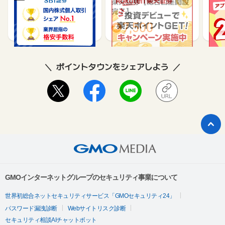
SBI証券【新規口座開設
楽天証券【総合口座開設
【P
完了】
完了】
行】
17,000
7,500
9,565
ポイントタウンをシェアしよう
GMOインターネットグループのセキュリティ事業について
世界初総合ネットセキュリティサービス「GMOセキュリティ24」
パスワード漏洩診断
Webサイトリスク診断
セキュリティ相談AIチャットボット