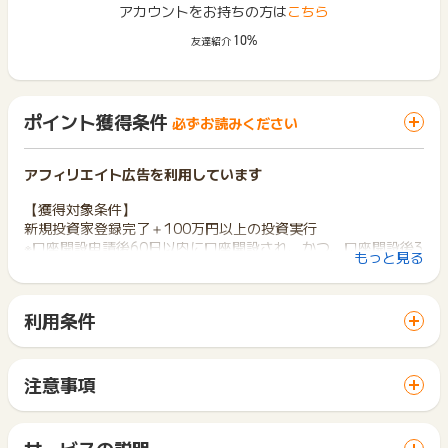
アカウントをお持ちの方は
こちら
10%
友達紹介
ポイント獲得条件
必ずお読みください
アフィリエイト広告を利用しています
【獲得対象条件】
新規投資家登録完了＋100万円以上の投資実行
※口座開設申請後60日以内に口座開設され、かつ、口座開設後3
もっと見る
0日以内に100万円以上の投資完了
※クロスブラウザ計測不可
利用条件
【獲得対象外条件】
「 口座開設でポイントGET 」ボタンから広告主サイトを訪問
・過去に「Funds」を利用したことがある方（現在登録中また
し、ご利用ください。
は退会後の再登録含む）
サイトに移動してからお申し込みやお買い物が完了するまでの
・口座開設申請後、60日以内に口座開設完了に至らない場合
注意事項
間に、同じブラウザ（※）で他のサイトに移動した場合はポイン
・口座開設後、30日以内に100万円以上の投資完了至らない場
ポイントの獲得の対象となるのは、税抜き・送料抜き価格とな
ト獲得ができません。
合
ります。
「 口座開設でポイントGET 」ボタンを押した時とサービス・
・18歳未満、75歳以上の方からの申込み
一部のサービスにつきましては、1商品につき10円単位の金額
サービスの説明