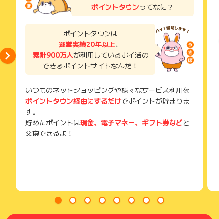
い。
り用資産」として、これからはじめる方には「少額*で安定的に
ポイントタウン
ってなに？
獲得待ち・獲得失敗の状態でお問い合わせされる際に、該当の
取り組める資産運用の第一歩」としてご利用いただいておりま
メールを送っていただく場合がございます。
す。
そのため、紛失・破棄された場合は対応いたしかねますので、
ポイントタウンは
※Fundsは1円から投資いただけます。ただし、お客様への分配
ご注意ください。
運営実績20年以上
、
は円単位で行われ、1円未満の分配金は切り捨てられます。し
累計900万人
が利用しているポイ活の
(※) SafariやChromeなどwebサイトを表示するアプリのこと
たがって、お客様の投資された出資金が僅少の場合、利回りが
できるポイントサイトなんだ！
得られない可能性があります。
いつものネットショッピングや様々なサービス利用を
ポイントタウン経由にするだけ
でポイントが貯まりま
す。
貯めたポイントは
現金、電子マネー、ギフト券など
と
交換できるよ！