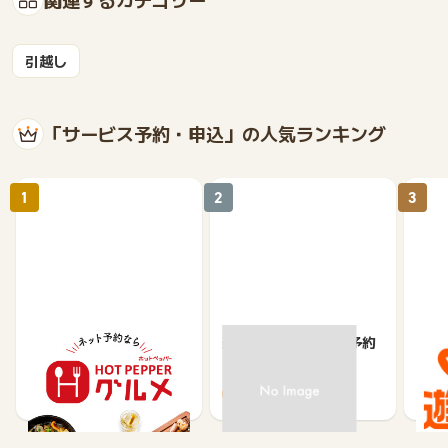
引越し
「サービス予約・申込」の人気ランキング
1
2
3
【ホットペッパーグル
楽天ぐるなびネット予約
じゃ
メ】レストラン予約
85
80