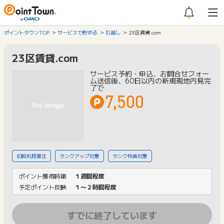
ポイントタウンTOP
サービスで貯める
引越し
23区賃貸.com
23区賃貸.com
サービス予約・申込、お問合せフォー
ム送信後、60日以内の新規現地内見完
了で
7,500
初回利用限定
ランクアップ対象
ランク特典対象
ポイント獲得時期
１週間程度
予定ポイント反映
１〜２時間程度
すでに終了しています