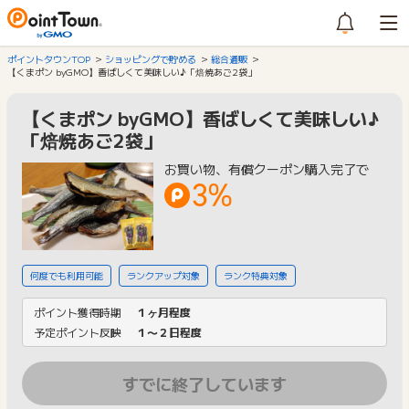
ポイントタウンTOP
ショッピングで貯める
総合通販
【くまポン byGMO】香ばしくて美味しい♪「焙焼あご2袋」
【くまポン byGMO】香ばしくて美味しい♪
「焙焼あご2袋」
お買い物、有償クーポン購入完了で
3%
何度でも利用可能
ランクアップ対象
ランク特典対象
ポイント獲得時期
１ヶ月程度
予定ポイント反映
１〜２日程度
すでに終了しています