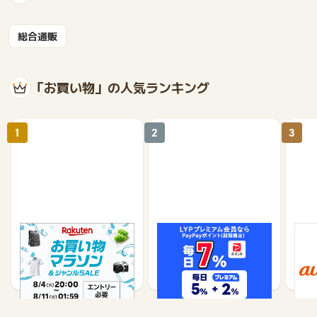
総合通販
「お買い物」の人気ランキング
1
2
3
楽天市場
Yahoo!ショッピング
au 
（旧：
1%
1%