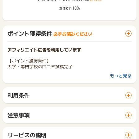
10%
友達紹介
ポイント獲得条件
必ずお読みください
アフィリエイト広告を利用しています
【ポイント獲得条件】
大学・専門学校の口コミ投稿完了
もっと見る
【ポイント獲得対象外条件】
※虚偽･架空の申込の場合
※同一ユーザーの二回目以降の申込の場合
利用条件
※PC経由は対象外となります。
「 サイトへ行ってポイントGET 」ボタンから広告主サイトを
※下記に該当する投稿については「いたずら、スパム」となりま
訪問し、ご利用ください。
す。
サイトに移動してからお申し込みやお買い物が完了するまでの
そのため獲得対象にならない可能性がありますので、ご注意く
注意事項
間に、同じブラウザ（※）で他のサイトに移動した場合はポイン
ださい。
ポイントの獲得の対象となるのは、税抜き・送料抜き価格とな
ト獲得ができません。
・アルファベット、数字、文字の羅列の場合
ります。
「 サイトへ行ってポイントGET 」ボタンを押した時とサービ
・直接関係のない文章が大半をしめている場合
一部のサービスにつきましては、1商品につき10円単位の金額
サービスの説明
ス・お買い物利用時で、デバイス・ブラウザが異なる場合はポ
・設問に対する回答となっていない場合
は切り捨てとなります。