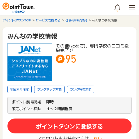
ポイントタウンTOP
サービスで貯める
仕事/資格/教育
みんなの学校情報
みんなの学校情報
その他(ため方)、専門学校の口コミ投
稿完了で
95
初回利用限定
ランクアップ対象
ランク特典対象
ポイント獲得時期
即時
予定ポイント反映
１〜２時間程度
ポイントタウンに登録する
アカウントをお持ちの方は
こちら