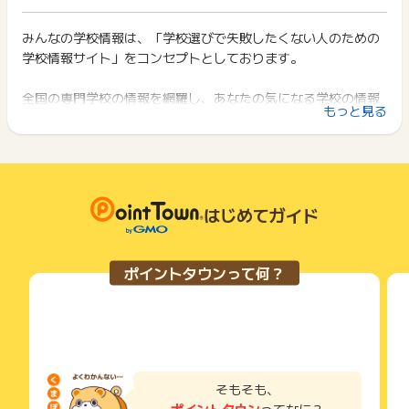
イント獲得ができません。
・同じ言葉、文章の繰り返しによる文字数稼ぎが見られる場合
ポイント獲得が1ポイント未満のものは切り捨てとなり、ポイ
・同じ言葉、文章の口コミが様々な専門学校に投稿されている
ント履歴には記載されません。
みんなの学校情報は、「学校選びで失敗したくない人のための
2回以上同じお買い物・サービスをご利用される場合は、毎回
場合
原則として広告主側のポイント等を利用して支払われた金額分
学校情報サイト」をコンセプトとしております。
ポイントタウンに戻り、「 サイトへ行ってポイントGET 」ボ
※キャンペーンに参加してポイントを取得できるのは1回までで
につきましては、ポイントタウンのポイント獲得の対象には含
タンを押してからご利用ください。
す。
まれません。
全国の専門学校の情報を網羅し、あなたの気になる学校の情報
※ポイント獲得条件は、当ページから対象ページに進んで、指定
広告主が運営しているサービスの都合もしくは会員様の都合で
下記の事項に該当する場合、広告主側で対象外とみなし、「獲
もっと見る
ミッションを完了する必要があります。
や評判、入試情報、進学情報を見つけることができます。
商品の交換や一部でもキャンセルされた場合、ポイントが無効
得無効」となる可能性があります。
※途中でアクセスするブラウザを変更したり、Cookieをプロッ
になる可能性もございます。
お住まいの地域や学べる内容など、こだわりの条件からも検索
・同一端末や同一世帯で、繰り返し利用不可のサービス・お買
ク しているとポイントがプレゼントされない場合がありますの
各サービス・お買い物の獲得ポイントや獲得条件、キャンペー
ができ、あなたの希望する条件に当てはまる学校が探しやすく
い物を複数回ご利用された場合
で、事前に設定をご確認ください。
ン期間が予告なしに変更される場合がございますが、ご利用さ
・他のポイントサイトや比較サイト、検索サイトなどを経由し
なっております。
※Chromeの場合、ブラウザを開く>右上メニューアイコン>設
れた時点の条件が適用されます。
て一度でも同サービス・お買い物を利用されたことがある場合
定 >サイトの設定>Cookieにチェックが入っているかご確認下
条件を達成しているかどうかは各広告主ではなく、代理店が行
はじめてガイド
ご利用前には、Cookieの削除をおこなっていただくことを推奨
口コミ投稿数は10,000件以上であり、気になる学校に通ってい
さい。
っているため、広告主はポイントに関する詳細を把握しており
します。
る在校生や卒業生、保護者が各学校について入学してみないと
ません。
【お問い合わせ必要情報】
分からない生の評価・情報を書いてくれています。
そのため、ポイントタウンのポイントに関するお問い合わせを
サービス・お買い物利用時にお電話など2つ以上の申し込み方
ポイントタウンって何？
・電話番号下4桁
広告主様に直接行わないようお願いいたします。
口コミだけでなく、ランキング情報を参考にしながら、気にな
法がある場合、必ずサイト上のWEBフォームからお申し込みく
・投稿した学校名
掲載中のプログラムの掲載終了日はあくまで予定となってお
ださい。
る学校を探し、比較・検討することができます。
・投稿したユーザーの年齢
り、急遽終了となる場合がございます。
各サービス・お買い物に掲載されている獲得条件を必ずよくお
広告に遷移しない場合は掲載が終了となっておりポイントが獲
読みください。
ぜひ、みんなの学校情報をご利用ください。
※ポイントに関するお問い合わせは、
ポイントタウンのサポート
得できませんので、ご注意くださいませ。
までお問い合わせください。ポイントについて、広告主に直接
お申し込みやお買い物後、利用したサイトから送られる購入完
お問い合わせをした場合、ポイント獲得対象外となる場合がご
了などのメールは、ポイント獲得するまで必ず保管してくださ
そもそも、
ざいます。
い。
ポイントタウン
ってなに？