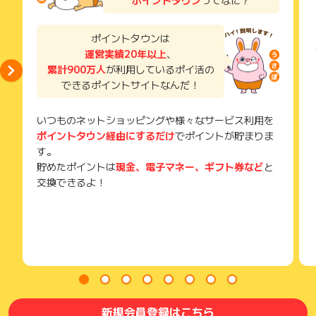
獲得待ち・獲得失敗の状態でお問い合わせされる際に、該当の
メールを送っていただく場合がございます。
そのため、紛失・破棄された場合は対応いたしかねますので、
ポイントタウンは
ご注意ください。
運営実績20年以上
、
累計900万人
が利用しているポイ活の
(※) SafariやChromeなどwebサイトを表示するアプリのこと
できるポイントサイトなんだ！
いつものネットショッピングや様々なサービス利用を
ポイントタウン経由にするだけ
でポイントが貯まりま
す。
貯めたポイントは
現金、電子マネー、ギフト券など
と
交換できるよ！
新規会員登録はこちら