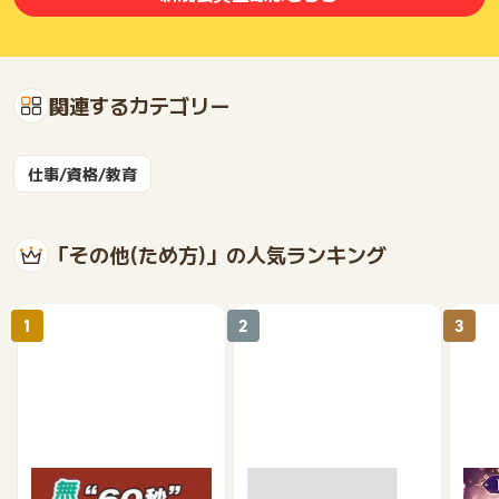
関連するカテゴリー
仕事/資格/教育
「その他(ため方)」の人気ランキング
1
2
3
【無料・60秒で終わる】
モニポ LINE会員登録
復縁