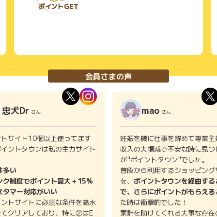
会員さまの声
忠犬Dr
mao
さん
さん
ントサイト10個以上使ってます
妊娠を機に仕事を辞めて専業主
ポイントタウンは私の主力サイト
収入の大幅減で不安な時に見つ
。
が"ポイントタウン"でした。
件多い
普段から利用するショッピング
ンク制度でポイント最大＋15%
を、
ポイントタウンを経由する
スタマー対応がいい
で、さらにポイントがもらえる
イントサイトに必須な条件を高水
た時は衝撃的でした！
全てクリアしており、特に②はE
家計を助けてくれる大事な存在