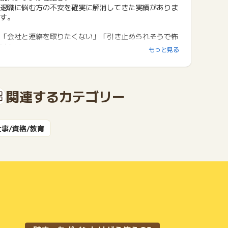
退職に悩む方の不安を確実に解消してきた実績がありま
す。
「会社と連絡を取りたくない」「引き止められそうで怖
い」
もっと見る
そんな方でも、最短10分で退職完了が可能です。
また、転職支援も無料でご用意しており、
サポートをご利用いただいた方には退職代行費用（24,
関連するカテゴリー
000円）を全額キャッシュバックする制度も導入。
退職から次のキャリアまで、一貫してサポートいたしま
す。
仕事/資格/教育
■ サービスの特徴
・安心の料金体系と対応体制
- 一律24,000円（税込）※退職日が決定してから7日以
内のお支払い
- 審査なし・完全後払い対応（入金確認の手間がないの
ですぐに対応できます）
-スピード＆利便性
- 即日対応（最短10分で退職完了）
- 会社の人と会わずに退職できる
- すべてLINEで完結、24時間いつでも相談可能