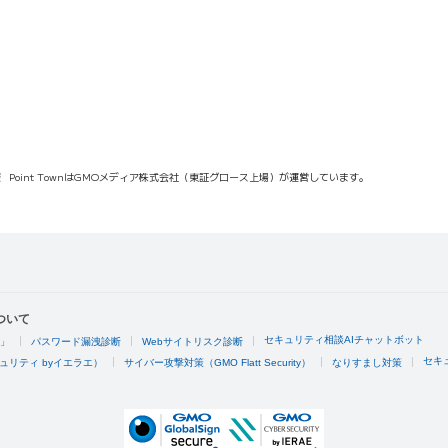
報
Point TownはGMOメディア株式会社（東証グロース上場）が運営しています。
ついて
セキュリティ相談AIチャットボット
4」
パスワード漏洩診断
Webサイトリスク診断
セキ
ュリティ byイエラエ）
サイバー攻撃対策（GMO Flatt Security）
なりすまし対策