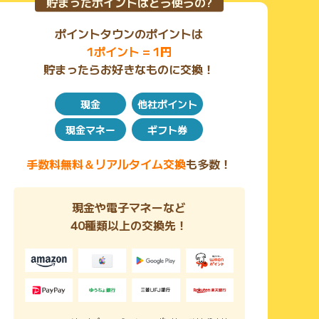
貯まったポイントはどう使うの?
- 電話相談も無料対応
・安心のサポート体制
- 2カ月間の無料アフターサポート
ポイントタウンのポイントは
- 会社とのやり取りを全て伝達（どんなに些細なやり取
1ポイント = 1円
りも全て伝達いたします）
貯まったらお好きなものに交換！
- 有休消化ができてよかったという声多数
- 離職票や源泉徴収票など退職後の不安にも対応
- 何度でも相談無料
現金
他社ポイント
・圧倒的な実績
- 過去5年間で10,000件以上の退職を成功に導いた精鋭
現金マネー
ギフト券
スタッフが対応
- 一人ひとりの状況に寄り添い、確実かつ丁寧にサポー
手数料無料＆リアルタイム交換
も多数！
ト
・無料の転職支援つき
- 専任スタッフによる転職サポート（完全無料）
現金や電子マネーなど
40種類以上の交換先！