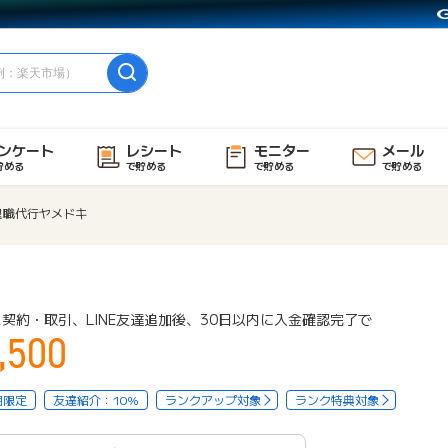
ンケート
レシート
モニター
メール
貯める
で貯める
で貯める
で貯める
退職代行ヤメドキ
契約・取引、LINE友達追加後、30日以内に入金確認完了で
,500
用限定
友達紹介：10%
ランクアップ対象
ランク特典対象