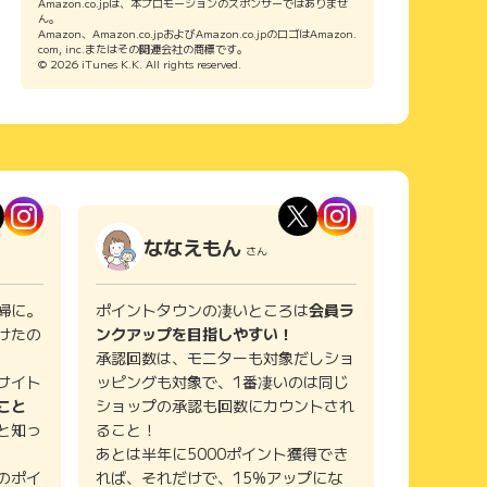
Amazon.co.jpは、本プロモーションのスポンサーではありませ
ん。
Amazon、Amazon.co.jpおよびAmazon.co.jpのロゴはAmazon.
com, inc.またはその関連会社の商標です。
© 2026 iTunes K.K. All rights reserved.
ななえもん
さん
婦に。
ポイントタウンの凄いところは
会員ラ
けたの
ンクアップを目指しやすい！
承認回数は、モニターも対象だしショ
サイト
ッピングも対象で、1番凄いのは同じ
こと
ショップの承認も回数にカウントされ
と知っ
ること！
あとは半年に5000ポイント獲得でき
のポイ
れば、それだけで、15%アップにな