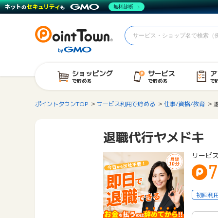
無料診断
ショッピング
サービス
ア
で貯める
で貯める
で
ポイントタウンTOP
サービス利用で貯める
仕事/資格/教育
退職代行ヤメドキ
サービス
7
初回利