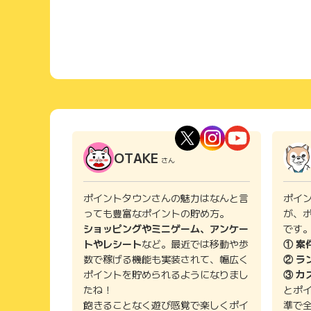
OTAKE
さん
ポイントタウンさんの魅力はなんと言
ポイ
っても豊富なポイントの貯め方。
が、
ショッピングやミニゲーム、アンケー
です
トやレシート
など。最近では移動や歩
① 案
数で稼げる機能も実装されて、幅広く
② ラ
ポイントを貯められるようになりまし
③ カ
たね！
とポ
飽きることなく遊び感覚で楽しくポイ
準で