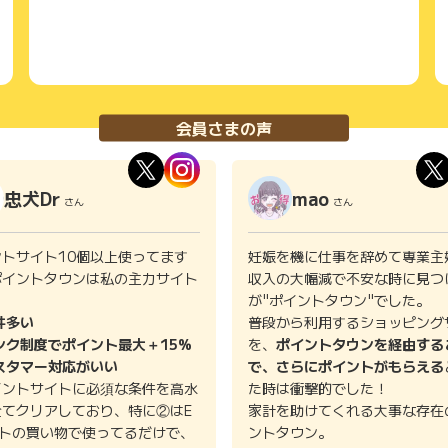
会員さまの声
忠犬Dr
mao
さん
さん
ントサイト10個以上使ってます
妊娠を機に仕事を辞めて専業主
ポイントタウンは私の主力サイト
収入の大幅減で不安な時に見つ
。
が"ポイントタウン"でした。
件多い
普段から利用するショッピング
ンク制度でポイント最大＋15%
を、
ポイントタウンを経由する
スタマー対応がいい
で、さらにポイントがもらえる
イントサイトに必須な条件を高水
た時は衝撃的でした！
全てクリアしており、特に②はE
家計を助けてくれる大事な存在
イトの買い物で使ってるだけで、
ントタウン。