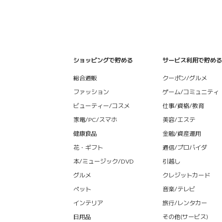
ショッピングで貯める
サービス利用で貯める
総合通販
クーポン/グルメ
ファッション
ゲーム/コミュニティ
ビューティー/コスメ
仕事/資格/教育
家電/PC/スマホ
美容/エステ
健康食品
金融/資産運用
花・ギフト
通信/プロバイダ
本/ミュージック/DVD
引越し
グルメ
クレジットカード
ペット
音楽/テレビ
インテリア
旅行/レンタカー
日用品
その他(サービス)