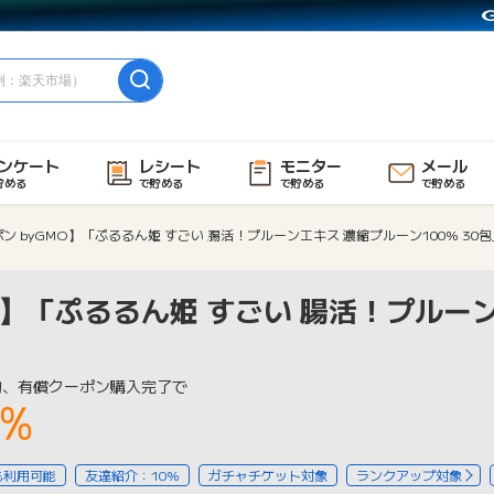
ンケート
レシート
モニター
メール
貯める
で貯める
で貯める
で貯める
ン byGMO】「ぷるるん姫 すごい 腸活！プルーンエキス 濃縮プルーン100% 30包
O】「ぷるるん姫 すごい 腸活！プルー
物、有償クーポン購入完了で
3%
も利用可能
友達紹介：10%
ガチャチケット対象
ランクアップ対象