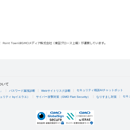
報
Point TownはGMOメディア株式会社（東証グロース上場）が運営しています。
ついて
セキュリティ相談AIチャットボット
4」
パスワード漏洩診断
Webサイトリスク診断
セキ
ュリティ byイエラエ）
サイバー攻撃対策（GMO Flatt Security）
なりすまし対策