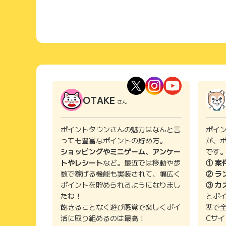
OTAKE
さん
ポイントタウンさんの魅力はなんと言
ポイ
っても豊富なポイントの貯め方。
が、
ショッピングやミニゲーム、アンケー
です
トやレシート
など。最近では移動や歩
① 案
数で稼げる機能も実装されて、幅広く
② ラ
ポイントを貯められるようになりまし
③ カ
たね！
とポ
飽きることなく遊び感覚で楽しくポイ
準で
活に取り組めるのは最高！
Cサ