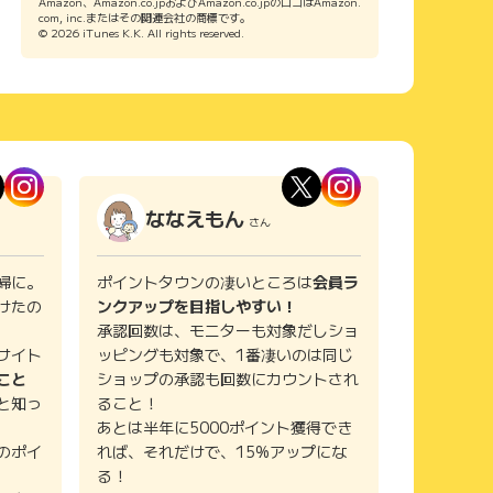
Amazon、Amazon.co.jpおよびAmazon.co.jpのロゴはAmazon.
com, inc.またはその関連会社の商標です。
© 2026 iTunes K.K. All rights reserved.
ななえもん
さん
婦に。
ポイントタウンの凄いところは
会員ラ
けたの
ンクアップを目指しやすい！
承認回数は、モニターも対象だしショ
サイト
ッピングも対象で、1番凄いのは同じ
こと
ショップの承認も回数にカウントされ
と知っ
ること！
あとは半年に5000ポイント獲得でき
のポイ
れば、それだけで、15%アップにな
る！