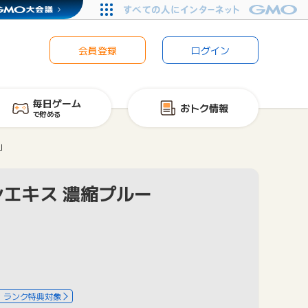
会員登録
ログイン
毎日ゲーム
おトク情報
で貯める
」
ンエキス 濃縮プルー
ランク特典対象