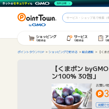
無料診断
ショッピング
サービス
ア
で貯める
で貯める
で
ポイントタウンTOP
ショッピングで貯める
総合通販
【くまポ
【くまポン byGM
ン100% 30包」
お買い
何度で