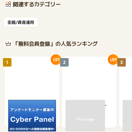
関連するカテゴリー
金融/資産運用
「無料会員登録」の人気ランキング
UP!
UP!
1
2
3
サイバーパネル
京急プレミアポイント
【無
（新規会員登録）
（キ
750
650
500
370