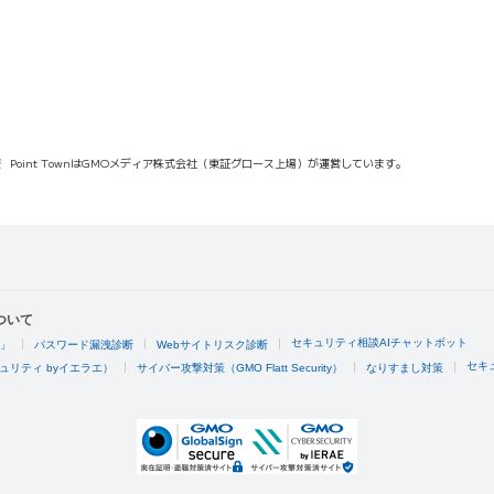
報
Point TownはGMOメディア株式会社（東証グロース上場）が運営しています。
ついて
セキュリティ相談AIチャットボット
4」
パスワード漏洩診断
Webサイトリスク診断
セキ
ュリティ byイエラエ）
サイバー攻撃対策（GMO Flatt Security）
なりすまし対策