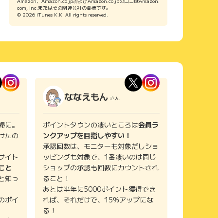
Amazon、Amazon.co.jpおよびAmazon.co.jpのロゴはAmazon.
com, inc.またはその関連会社の商標です。
© 2026 iTunes K.K. All rights reserved.
ななえもん
さん
婦に。
ポイントタウンの凄いところは
会員ラ
けたの
ンクアップを目指しやすい！
承認回数は、モニターも対象だしショ
サイト
ッピングも対象で、1番凄いのは同じ
こと
ショップの承認も回数にカウントされ
と知っ
ること！
あとは半年に5000ポイント獲得でき
のポイ
れば、それだけで、15%アップにな
る！