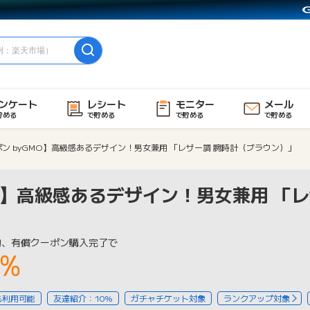
ンケート
レシート
モニター
メール
貯める
で貯める
で貯める
で貯める
ン byGMO】高級感あるデザイン！男女兼用 「レザー調 腕時計（ブラウン）」
MO】高級感あるデザイン！男女兼用 「
物、有償クーポン購入完了で
3%
も利用可能
友達紹介：10%
ガチャチケット対象
ランクアップ対象