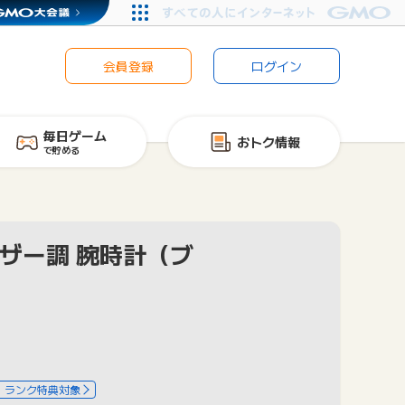
会員登録
ログイン
毎日ゲーム
おトク情報
で貯める
レザー調 腕時計（ブ
ランク特典対象