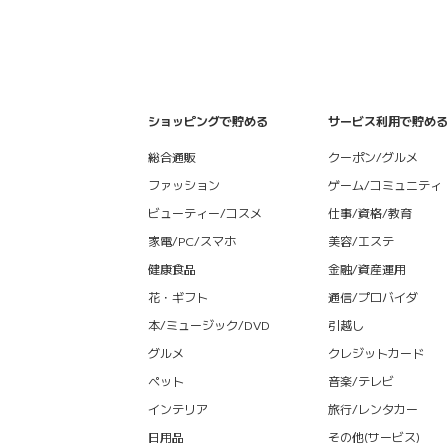
ショッピングで貯める
サービス利用で貯める
総合通販
クーポン/グルメ
ファッション
ゲーム/コミュニティ
ビューティー/コスメ
仕事/資格/教育
家電/PC/スマホ
美容/エステ
健康食品
金融/資産運用
花・ギフト
通信/プロバイダ
本/ミュージック/DVD
引越し
グルメ
クレジットカード
ペット
音楽/テレビ
インテリア
旅行/レンタカー
日用品
その他(サービス)