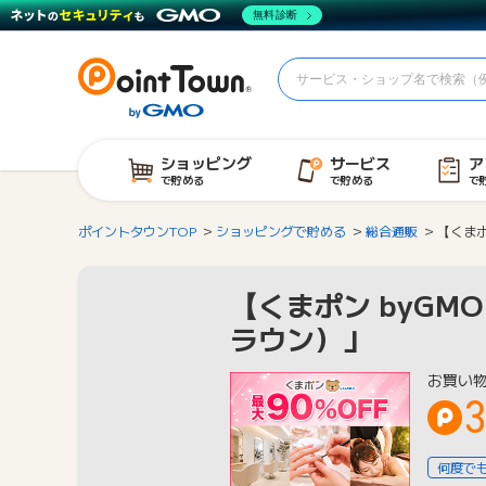
無料診断
ショッピング
サービス
ア
で貯める
で貯める
で
ポイントタウンTOP
ショッピングで貯める
総合通販
【くまポ
【くまポン byG
ラウン）」
お買い
何度で