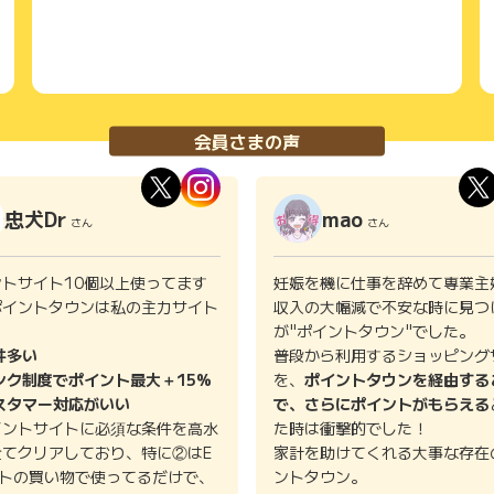
会員さまの声
忠犬Dr
mao
さん
さん
ントサイト10個以上使ってます
妊娠を機に仕事を辞めて専業主
ポイントタウンは私の主力サイト
収入の大幅減で不安な時に見つ
。
が"ポイントタウン"でした。
件多い
普段から利用するショッピング
ンク制度でポイント最大＋15%
を、
ポイントタウンを経由する
スタマー対応がいい
で、さらにポイントがもらえる
イントサイトに必須な条件を高水
た時は衝撃的でした！
全てクリアしており、特に②はE
家計を助けてくれる大事な存在
イトの買い物で使ってるだけで、
ントタウン。