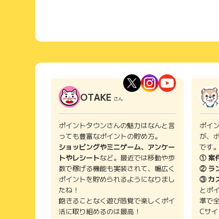
OTAKE
さん
ポイントタウンさんの魅力はなんと言
ポイ
っても豊富なポイントの貯め方。
が、
ショッピングやミニゲーム、アンケー
です
トやレシート
など。最近では移動や歩
① 案
数で稼げる機能も実装されて、幅広く
② ラ
ポイントを貯められるようになりまし
③ カ
たね！
とポ
飽きることなく遊び感覚で楽しくポイ
準で
活に取り組めるのは最高！
Cサ