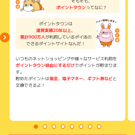
そもそも、
※その他お申込内容に不備がある場合
い。
ポイントタウン
ってなに？
獲得待ち・獲得失敗の状態でお問い合わせされる際に、該当の
【お問い合わせ必要情報】
メールを送っていただく場合がございます。
★電話番号
そのため、紛失・破棄された場合は対応いたしかねますので、
ポイントタウンは
・お問い合わせ内容
ご注意ください。
運営実績20年以上
、
・識別子
・広告ID、広告名
累計900万人
が利用しているポイ活の
(※) SafariやChromeなどwebサイトを表示するアプリのこと
・登録メールアドレス
できるポイントサイトなんだ！
・申込者氏名
・申込日
いつものネットショッピングや様々なサービス利用を
・注文完了メール
ポイントタウン経由にするだけ
でポイントが貯まりま
※ポイントに関するお問い合わせは、
ポイントタウンのサポート
す。
までお問い合わせください。ポイントについて、広告主に直接
貯めたポイントは
現金、電子マネー、ギフト券など
と
お問い合わせをした場合、ポイント獲得対象外となる場合がご
交換できるよ！
ざいます。