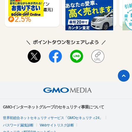
ブックオフオンライン
車買取のチョージン
DO
【宅配買取】(料率還元)
2.5%
18,000
ポイントタウンをシェアしよう
GMOインターネットグループのセキュリティ事業について
世界初総合ネットセキュリティサービス「GMOセキュリティ24」
パスワード漏洩診断
Webサイトリスク診断