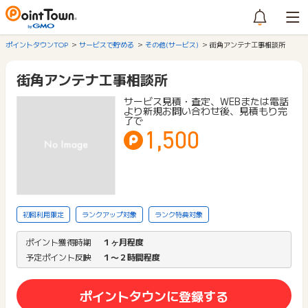
ポイントタウンTOP
サービスで貯める
その他(サービス)
街角アンテナ工事相談所
街角アンテナ工事相談所
サービス見積・査定、WEBまたは電話
より新規お問い合わせ後、見積もり完
了で
1,500
初回利用限定
ランクアップ対象
ランク特典対象
ポイント獲得時期
１ヶ月程度
予定ポイント反映
１〜２時間程度
ポイントタウンに登録する