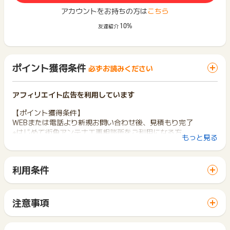
アカウントをお持ちの方は
こちら
10%
友達紹介
ポイント獲得条件
必ずお読みください
アフィリエイト広告を利用しています
【ポイント獲得条件】
WEBまたは電話より新規お問い合わせ後、見積もり完了
※はじめて街角アンテナ工事相談所をご利用になる方
もっと見る
※下記対応エリア
関東エリア：東京都、神奈川、千葉県、埼玉県
東海エリア：山梨県、岐阜県、静岡県、愛知県、三重県
利用条件
関西エリア：大阪府、京都府、奈良県、兵庫県、和歌山県、滋
「 サイトへ行ってポイントGET 」ボタンから広告主サイトを
賀県
訪問し、ご利用ください。
中国エリア：広島県、岡山県、鳥取県
サイトに移動してからお申し込みやお買い物が完了するまでの
四国エリア：香川県、愛媛県
注意事項
間に、同じブラウザ（※）で他のサイトに移動した場合はポイン
※埼玉県につきましては、以下のみ対象となります。
ポイントの獲得の対象となるのは、税抜き・送料抜き価格とな
ト獲得ができません。
埼玉南部(さいたま市全域、川口市、草加市、越谷市、蕨市、戸
ります。
「 サイトへ行ってポイントGET 」ボタンを押した時とサービ
田市、朝霞市、志木市、和光市、新座市、八潮市、三郷市、吉