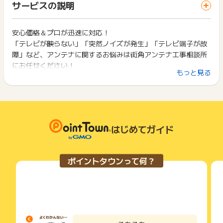
一部のサービスにつきましては、1商品につき10円単位の金額
サービスの説明
ス・お買い物利用時で、デバイス・ブラウザが異なる場合はポ
川市、松伏町)
は切り捨てとなります。
イント獲得ができません。
ポイント獲得が1ポイント未満のものは切り捨てとなり、ポイ
▼電話でのお問い合わせに関して
ント履歴には記載されません。
安心価格＆プロが迅速に対応！
2回以上同じお買い物・サービスをご利用される場合は、毎回
-------------------------------
原則として広告主側のポイント等を利用して支払われた金額分
「テレビが映らない」「突然ノイズが発生」「テレビ端子が故
ポイントタウンに戻り、「 サイトへ行ってポイントGET 」ボ
※電話でのお問い合わせも対象の案件でございます。
につきましては、ポイントタウンのポイント獲得の対象には含
タンを押してからご利用ください。
障」など、アンテナに関するお悩みは街角アンテナ工事相談所
∟通話時間：60秒以上であることが必須条件となります
まれません。
にお任せください！
∟いたずら等により 60秒未満で通話が終了した場合は対象外と
広告主が運営しているサービスの都合もしくは会員様の都合で
下記の事項に該当する場合、広告主側で対象外とみなし、「獲
もっと見る
なります。
商品の交換や一部でもキャンセルされた場合、ポイントが無効
得無効」となる可能性があります。
60秒以上の通話が必ず発生することを前提としていますの
になる可能性もございます。
「街角アンテナ工事相談所が選ばれる5つの理由」
・同一端末や同一世帯で、繰り返し利用不可のサービス・お買
で、ご安心ください。
各サービス・お買い物の獲得ポイントや獲得条件、キャンペー
①Web限定特典！他社より5,000円割引いたします！
い物を複数回ご利用された場合
※広告サイト内の電話番号をクリック後、電話でのお問合せ or
ン期間が予告なしに変更される場合がございますが、ご利用さ
・他のポイントサイトや比較サイト、検索サイトなどを経由し
②15年保証で安心！
クリックせずに直接の電話でのお問合せ
れた時点の条件が適用されます。
て一度でも同サービス・お買い物を利用されたことがある場合
③受付から施工まで専属スタッフチームが一括対応！
どちらのお問合せ方法でも問題ございません。
条件を達成しているかどうかは各広告主ではなく、代理店が行
はじめてガイド
ご利用前には、Cookieの削除をおこなっていただくことを推奨
④地域密着型のためスピーディーに対応！
※必ずポイントサイトを経由後、お問い合わせください。
っているため、広告主はポイントに関する詳細を把握しており
します。
⑤火災保険適用で工事費が無料に！
ません。
【ポイント獲得対象外条件】
そのため、ポイントタウンのポイントに関するお問い合わせを
サービス・お買い物利用時にお電話など2つ以上の申し込み方
ポイントタウンって何？
※本キャンペーンページ以外からのお申込
広告主様に直接行わないようお願いいたします。
法がある場合、必ずサイト上のWEBフォームからお申し込みく
※電話でお問い合わせの際、60秒未満の通話時間となった場合
掲載中のプログラムの掲載終了日はあくまで予定となってお
ださい。
※連絡が取れないもの
り、急遽終了となる場合がございます。
各サービス・お買い物に掲載されている獲得条件を必ずよくお
※1世帯2回以上の問合せ
広告に遷移しない場合は掲載が終了となっておりポイントが獲
読みください。
※見積提示に至らなかった場合
得できませんので、ご注意くださいませ。
※エリア外のお申込の場合
お申し込みやお買い物後、利用したサイトから送られる購入完
※不備・不正・虚偽・重複・いたずら・キャンセル
了などのメールは、ポイント獲得するまで必ず保管してくださ