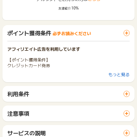
10%
友達紹介
ポイント獲得条件
必ずお読みください
アフィリエイト広告を利用しています
【ポイント獲得条件】
クレジットカード発券
もっと見る
【ポイント獲得対象外条件】
※虚偽･架空の申込
※同一ユーザーの二回目以降の申込
利用条件
※入力不備があった場合
「 カード発行でポイントGET 」ボタンから広告主サイトを訪
問し、ご利用ください。
【お問い合わせ必要情報】
サイトに移動してからお申し込みやお買い物が完了するまでの
・申込番号
注意事項
間に、同じブラウザ（※）で他のサイトに移動した場合はポイン
※上記以外の個人情報送付不可
ポイントの獲得の対象となるのは、税抜き・送料抜き価格とな
ト獲得ができません。
※不明の場合は調査不可
ります。
「 カード発行でポイントGET 」ボタンを押した時とサービ
一部のサービスにつきましては、1商品につき10円単位の金額
サービスの説明
ス・お買い物利用時で、デバイス・ブラウザが異なる場合はポ
ポイントタウン経由で九州カードNEXTをお申し込みされた場
は切り捨てとなります。