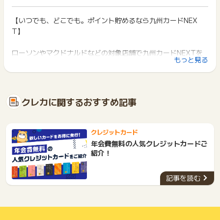
イント獲得ができません。
合は九州カードによる入会キャンペーンの特典等を受けること
ポイント獲得が1ポイント未満のものは切り捨てとなり、ポイ
はできない場合があります。キャンペーン案内ページのご注意
ント履歴には記載されません。
【いつでも、どこでも。ポイント貯めるなら九州カードNEX
2回以上同じお買い物・サービスをご利用される場合は、毎回
事項にてご確認ください。
原則として広告主側のポイント等を利用して支払われた金額分
T】
ポイントタウンに戻り、「 カード発行でポイントGET 」ボタ
につきましては、ポイントタウンのポイント獲得の対象には含
ンを押してからご利用ください。
※ポイントに関するお問い合わせは、
ポイントタウンのサポート
まれません。
までお問い合わせください。ポイントについて、広告主に直接
ローソンやマクドナルドなどの対象店舗で九州カードNEXTを
広告主が運営しているサービスの都合もしくは会員様の都合で
下記の事項に該当する場合、広告主側で対象外とみなし、「獲
もっと見る
お問い合わせをした場合、ポイント獲得対象外となる場合がご
使ってVISAタッチ決済すると最大５％ポイント還元！
商品の交換や一部でもキャンセルされた場合、ポイントが無効
得無効」となる可能性があります。
ざいます。
になる可能性もございます。
対象店舗拡大中！対象店舗以外のお買い物もいつでも１％還
・同一端末や同一世帯で、繰り返し利用不可のサービス・お買
各サービス・お買い物の獲得ポイントや獲得条件、キャンペー
元！
い物を複数回ご利用された場合
ン期間が予告なしに変更される場合がございますが、ご利用さ
・他のポイントサイトや比較サイト、検索サイトなどを経由し
クラシックカードは年会費永年無料！
クレカに関するおすすめ記事
れた時点の条件が適用されます。
て一度でも同サービス・お買い物を利用されたことがある場合
さらにゴールドカードは初年度年会費無料な上、年間100万円
条件を達成しているかどうかは各広告主ではなく、代理店が行
ご利用前には、Cookieの削除をおこなっていただくことを推奨
以上ご利用で翌年の年会費が無料に！
っているため、広告主はポイントに関する詳細を把握しており
します。
ポイント貯めるなら「九州カードNEXT」で決まり！
ません。
クレジットカード
そのため、ポイントタウンのポイントに関するお問い合わせを
サービス・お買い物利用時にお電話など2つ以上の申し込み方
年会費無料の人気クレジットカードご
広告主様に直接行わないようお願いいたします。
法がある場合、必ずサイト上のWEBフォームからお申し込みく
紹介！
掲載中のプログラムの掲載終了日はあくまで予定となってお
ださい。
り、急遽終了となる場合がございます。
各サービス・お買い物に掲載されている獲得条件を必ずよくお
広告に遷移しない場合は掲載が終了となっておりポイントが獲
記事を読む
読みください。
得できませんので、ご注意くださいませ。
お申し込みやお買い物後、利用したサイトから送られる購入完
了などのメールは、ポイント獲得するまで必ず保管してくださ
い。