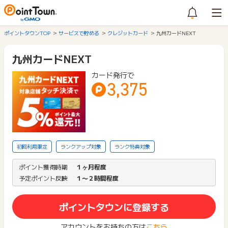
ポイントタウンTOP
サービスで貯める
クレジットカード
九州カードNEXT
九州カードNEXT
カード発行で
3,375
初回利用限定
ランクアップ対象
ランク特典対象
ポイント獲得時期
１ヶ月程度
予定ポイント反映
１〜２時間程度
ポイントタウンに登録する
アカウントをお持ちの方は
こちら