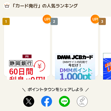
「カード発行」の人気ランキング
UP!
UP!
1
2
3
静岡銀行カードローンSE
DMM JCBカード（発
※合
LECA（セレカ）
券）
※【S
シブ
35,000
5,500
26,250
3,000
8
ポイントタウンをシェアしよう