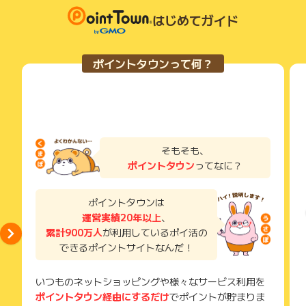
獲得待ち・獲得失敗の状態でお問い合わせされる際に、該当の
メールを送っていただく場合がございます。
はじめてガイド
そのため、紛失・破棄された場合は対応いたしかねますので、
ご注意ください。
ポイントタウンって何？
(※) SafariやChromeなどwebサイトを表示するアプリのこと
そもそも、
ポイントタウン
ってなに？
ポイントタウンは
運営実績20年以上
、
累計900万人
が利用しているポイ活の
できるポイントサイトなんだ！
いつものネットショッピングや様々なサービス利用を
ポイントタウン経由にするだけ
でポイントが貯まりま