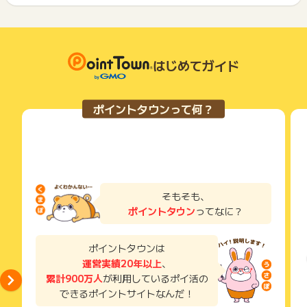
ポイントタウンに戻り、「 申込をしてポイントGET 」ボタン
につきましては、ポイントタウンのポイント獲得の対象には含
もっと見る
を押してからご利用ください。
まれません。
広告主が運営しているサービスの都合もしくは会員様の都合で
下記の事項に該当する場合、広告主側で対象外とみなし、「獲
商品の交換や一部でもキャンセルされた場合、ポイントが無効
得無効」となる可能性があります。
になる可能性もございます。
はじめてガイド
・同一端末や同一世帯で、繰り返し利用不可のサービス・お買
各サービス・お買い物の獲得ポイントや獲得条件、キャンペー
い物を複数回ご利用された場合
ン期間が予告なしに変更される場合がございますが、ご利用さ
・他のポイントサイトや比較サイト、検索サイトなどを経由し
れた時点の条件が適用されます。
て一度でも同サービス・お買い物を利用されたことがある場合
ポイントタウンって何？
条件を達成しているかどうかは各広告主ではなく、代理店が行
ご利用前には、Cookieの削除をおこなっていただくことを推奨
っているため、広告主はポイントに関する詳細を把握しており
します。
ません。
そのため、ポイントタウンのポイントに関するお問い合わせを
サービス・お買い物利用時にお電話など2つ以上の申し込み方
広告主様に直接行わないようお願いいたします。
法がある場合、必ずサイト上のWEBフォームからお申し込みく
掲載中のプログラムの掲載終了日はあくまで予定となってお
ださい。
り、急遽終了となる場合がございます。
各サービス・お買い物に掲載されている獲得条件を必ずよくお
そもそも、
広告に遷移しない場合は掲載が終了となっておりポイントが獲
読みください。
ポイントタウン
ってなに？
得できませんので、ご注意くださいませ。
お申し込みやお買い物後、利用したサイトから送られる購入完
了などのメールは、ポイント獲得するまで必ず保管してくださ
ポイントタウンは
い。
運営実績20年以上
、
獲得待ち・獲得失敗の状態でお問い合わせされる際に、該当の
累計900万人
が利用しているポイ活の
メールを送っていただく場合がございます。
できるポイントサイトなんだ！
そのため、紛失・破棄された場合は対応いたしかねますので、