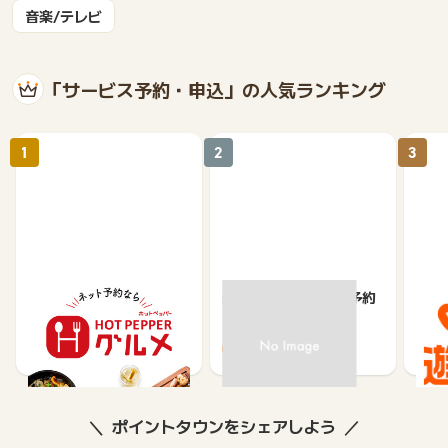
音楽/テレビ
「サービス予約・申込」の人気ランキング
1
2
3
【ホットペッパーグル
楽天ぐるなびネット予約
じゃ
メ】レストラン予約
85
80
ポイントタウンをシェアしよう