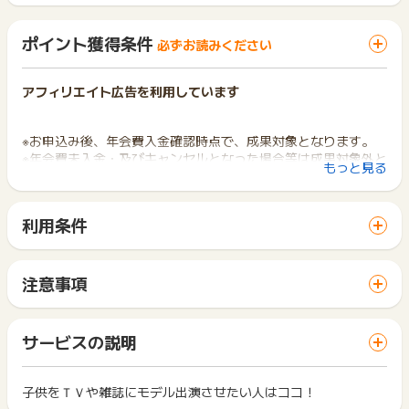
ポイント獲得条件
必ずお読みください
アフィリエイト広告を利用しています
※お申込み後、年会費入金確認時点で、成果対象となります。
※年会費未入金・及びキャンセルとなった場合等は成果対象外と
もっと見る
なりますので予めご了承下さいませ。
利用条件
「 申込をしてポイントGET 」ボタンから広告主サイトを訪問
※お申込み日から半年以上経過している場合、ポイントに関する
し、ご利用ください。
お問合せを承ることができません。あらかじめご了承くださ
サイトに移動してからお申し込みやお買い物が完了するまでの
い。
注意事項
間に、同じブラウザ（※）で他のサイトに移動した場合はポイン
ポイントの獲得の対象となるのは、税抜き・送料抜き価格とな
※ポイントに関するお問い合わせは、
ポイントタウンのサポート
ト獲得ができません。
ります。
までお問い合わせください。ポイントについて、広告主に直接
「 申込をしてポイントGET 」ボタンを押した時とサービス・
一部のサービスにつきましては、1商品につき10円単位の金額
サービスの説明
お問い合わせをした場合、ポイント獲得対象外となる場合がご
お買い物利用時で、デバイス・ブラウザが異なる場合はポイン
は切り捨てとなります。
ざいます。
ト獲得ができません。
ポイント獲得が1ポイント未満のものは切り捨てとなり、ポイ
ント履歴には記載されません。
子供をＴＶや雑誌にモデル出演させたい人はココ！
2回以上同じお買い物・サービスをご利用される場合は、毎回
原則として広告主側のポイント等を利用して支払われた金額分