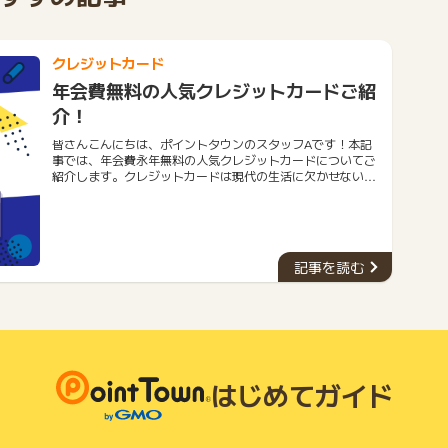
クレジットカード
年会費無料の人気クレジットカードご紹
介！
皆さんこんにちは、ポイントタウンのスタッフAです！本記
事では、年会費永年無料の人気クレジットカードについてご
紹介します。クレジットカードは現代の生活に欠かせないツ
ールとなりました。しかし、年会費がかかるものも多く、経
済的な負担になることもあります。そこで今回は、年会費が
永年無料のおすすめクレジットカード５種類をご紹介しま
す。今回ご紹介するクレジットカードは、優れた特典やサー
ビスを提供しながらも、年会費を一切支払う必要がありませ
記事を読む
ん。ぜひ、自分に合ったカードを見つけて、お得な生活を送
りましょう。
はじめてガイド