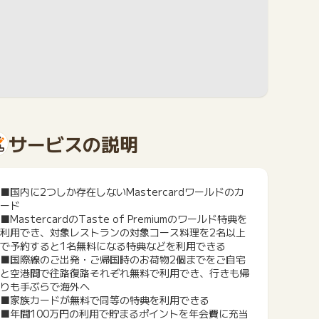
サービスの説明
■国内に2つしか存在しないMastercardワールドのカ
ード
■MastercardのTaste of Premiumのワールド特典を
利用でき、対象レストランの対象コース料理を2名以上
で予約すると1名無料になる特典などを利用できる
■国際線のご出発・ご帰国時のお荷物2個までをご自宅
と空港間で往路復路それぞれ無料で利用でき、行きも帰
りも手ぶらで海外へ
■家族カードが無料で同等の特典を利用できる
■年間100万円の利用で貯まるポイントを年会費に充当