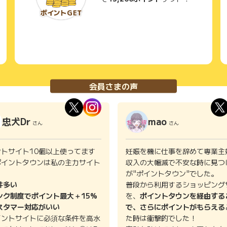
会員さまの声
忠犬Dr
mao
さん
さん
ントサイト10個以上使ってます
妊娠を機に仕事を辞めて専業主
ポイントタウンは私の主力サイト
収入の大幅減で不安な時に見つ
。
が"ポイントタウン"でした。
件多い
普段から利用するショッピング
ンク制度でポイント最大＋15%
を、
ポイントタウンを経由する
スタマー対応がいい
で、さらにポイントがもらえる
イントサイトに必須な条件を高水
た時は衝撃的でした！