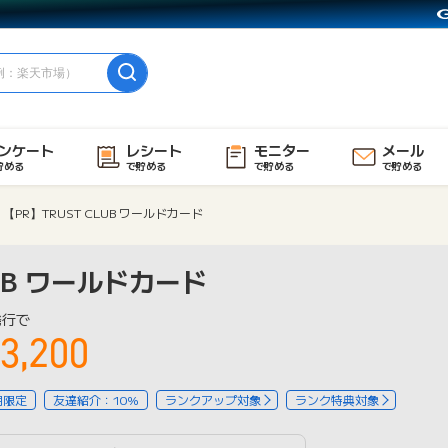
ンケート
レシート
モニター
メール
貯める
で貯める
で貯める
で貯める
【PR】TRUST CLUB ワールドカード
LUB ワールドカード
発行で
3,200
用限定
友達紹介：10%
ランクアップ対象
ランク特典対象