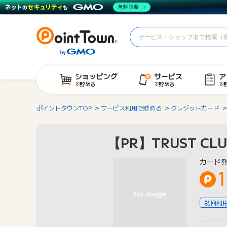
無料診断
ショッピング
サービス
ア
で貯める
で貯める
で
ポイントタウンTOP
サービス利用で貯める
クレジットカード
【PR】TRUST C
カード
1
初回利