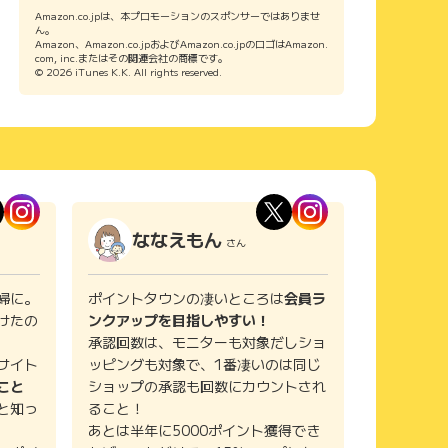
Amazon.co.jpは、本プロモーションのスポンサーではありませ
ん。
Amazon、Amazon.co.jpおよびAmazon.co.jpのロゴはAmazon.
com, inc.またはその関連会社の商標です。
© 2026 iTunes K.K. All rights reserved.
ななえもん
さん
婦に。
ポイントタウンの凄いところは
会員ラ
けたの
ンクアップを目指しやすい！
承認回数は、モニターも対象だしショ
サイト
ッピングも対象で、1番凄いのは同じ
こと
ショップの承認も回数にカウントされ
と知っ
ること！
あとは半年に5000ポイント獲得でき