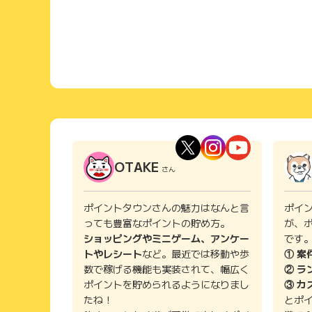
OTAKE
さん
ポイントタウンさんの魅力はなんと言
ポイ
っても豊富なポイントの貯め方。
が、
ショッピングやミニゲーム、アンケー
です
トやレシート
など。最近では移動や歩
① 案
数で稼げる機能も実装されて、幅広く
② ラ
ポイントを貯められるようになりまし
③ カ
たね！
とポ