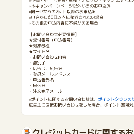
※不備・不正・虚偽・重複・いたずら・キャンセル・未
※本キャンペーンページ以外からのお申込み
※同一IPからの2回目以降のお申込み
※申込から60日以内に発券されない場合
※その他お申込内容に不備がある場合
【お問い合わせ必要情報】
★受付番号（申込番号）
★対象券種
★サイト名
・お問い合わせ内容
・識別子
・広告ID、広告名
・登録メールアドレス
・申込者氏名
・申込日
・注文完了メール
※ポイントに関するお問い合わせは、
ポイントタウンの
広告主に直接お問い合わせをした場合、ポイント獲得対
クレジットカードに関するお