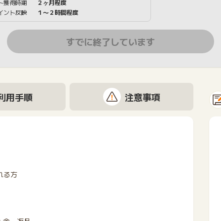
ト獲得時期
２ヶ月程度
イント反映
１〜２時間程度
すでに終了しています
利用手順
注意事項
れる方