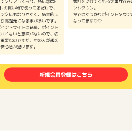
全てクリアしており、特に②はE
家計を助けてくれる大事な存在
イトの買い物で使ってるだけで、
ントタウン。
ランクにもなりやすく、結果的に
今ではすっかりポイントタウン
より高還元になる事が多いです。
なってます♡♡
ポイントサイトは結局、ポイント
認されないと意味がないので、③
番重要なのですが、中の人が親切
で安心感が違います。
新規会員登録はこちら