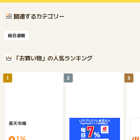
関連するカテゴリー
総合通販
「お買い物」の人気ランキング
1
2
3
楽天市場
Yahoo!ショッピング
au 
（旧：
1%
1%