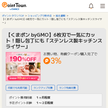
ポイントタウンTOP
ショッピングで貯める
総合通販
【くまポン byGMO】6枚刃で一気にカット！隠し包丁にも「ステンレス製キッチンスライサ
ー」
【くまポン byGMO】6枚刃で一気にカッ
ト！隠し包丁にも「ステンレス製キッチンス
ライサー」
お買い物、有償クーポン購入完了で
3%
何度でも利用可能
ランクアップ対象
ランク特典対象
ポイント獲得時期
１ヶ月程度
予定ポイント反映
１〜２日程度